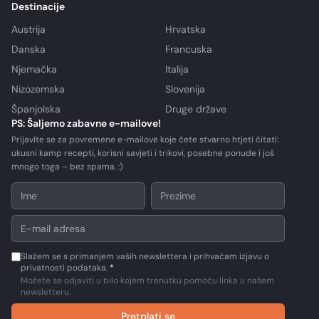
Destinacije
Austrija
Hrvatska
Danska
Francuska
Njemačka
Italija
Nizozemska
Slovenija
Španjolska
Druge države
PS: Šaljemo zabavne e-mailove!
Prijavite se za povremene e-mailove koje ćete stvarno htjeti čitati:
ukusni kamp recepti, korisni savjeti i trikovi, posebne ponude i još
mnogo toga – bez spama. :)
Slažem se s primanjem vaših newslettera i prihvaćam izjavu o
privatnosti podataka.
*
Možete se odjaviti u bilo kojem trenutku pomoću linka u našem
newsletteru.
Pretplati se