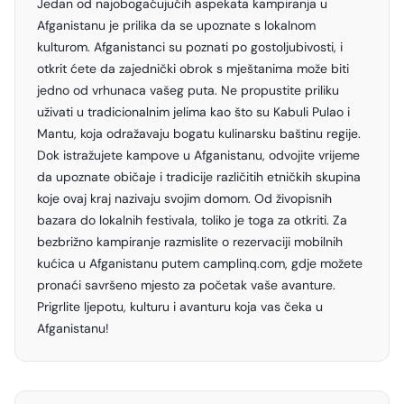
Jedan od najobogaćujućih aspekata kampiranja u
Afganistanu je prilika da se upoznate s lokalnom
kulturom. Afganistanci su poznati po gostoljubivosti, i
otkrit ćete da zajednički obrok s mještanima može biti
jedno od vrhunaca vašeg puta. Ne propustite priliku
uživati u tradicionalnim jelima kao što su Kabuli Pulao i
Mantu, koja odražavaju bogatu kulinarsku baštinu regije.
Dok istražujete kampove u Afganistanu, odvojite vrijeme
da upoznate običaje i tradicije različitih etničkih skupina
koje ovaj kraj nazivaju svojim domom. Od živopisnih
bazara do lokalnih festivala, toliko je toga za otkriti. Za
bezbrižno kampiranje razmislite o rezervaciji mobilnih
kućica u Afganistanu putem camplinq.com, gdje možete
pronaći savršeno mjesto za početak vaše avanture.
Prigrlite ljepotu, kulturu i avanturu koja vas čeka u
Afganistanu!