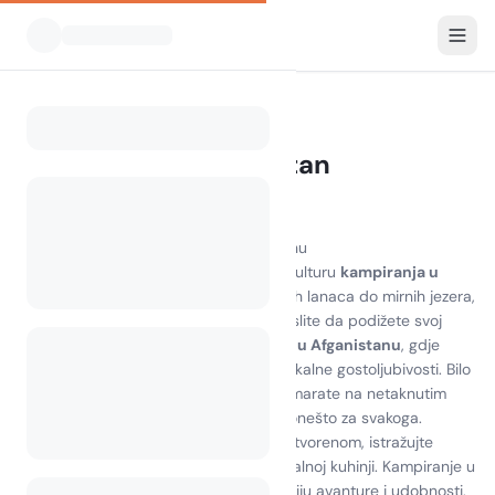
Svi kampovi
Afganistan
Home
Camping Afghanistan
0 kampova pronađeno
Otkrijte ljepote kampiranja u Afganistanu
Doživite zadivljujuće krajolike i bogatu kulturu
kampiranja u
Afganistanu
. Od zadivljujućih planinskih lanaca do mirnih jezera,
prirodna ljepota je neusporediva. Zamislite da podižete svoj
šator na jednom od slikovitih
kampova u Afganistanu
, gdje
možete uživati u miru prirode i toplini lokalne gostoljubivosti. Bilo
da pješačite kroz bujne doline ili se odmarate na netaknutim
plažama
otoka Afganistana
, postoji ponešto za svakoga.
Upustite se u uzbudljive aktivnosti na otvorenom, istražujte
drevne ruševine i uživajte u ukusnoj lokalnoj kuhinji. Kampiranje u
Afganistanu nudi jedinstvenu kombinaciju avanture i udobnosti,