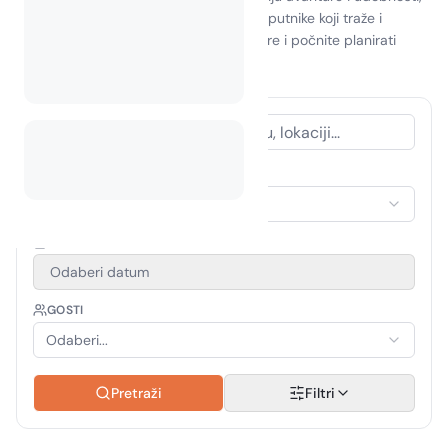
čineći ga nezaboravnim odredištem za putnike koji traže i
uzbuđenje i spokoj. Prigrlite duh avanture i počnite planirati
svoje putovanje već danas!
VRSTA SMJEŠTAJA
Odaberi smještaj
RAZDOBLJE PUTOVANJA
Odaberi datum
GOSTI
Odaberi...
Pretraži
Filtri