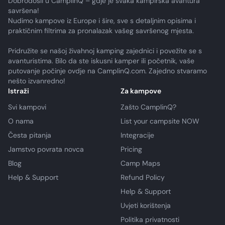
Dobrodošli u CamplinQ – gdje je svaka kampirska avantura
savršena!
Nudimo kampove iz Europe i šire, sve s detaljnim opisima i
praktičnim filtrima za pronalazak vašeg savršenog mjesta.
Pridružite se našoj živahnoj kamping zajednici i povežite se s
avanturistima. Bilo da ste iskusni kamper ili početnik, vaše
putovanje počinje ovdje na CamplinQ.com. Zajedno stvaramo
nešto izvanredno!
Istraži
Za kampove
Svi kampovi
Zašto CamplinQ?
O nama
List your campsite NOW
Česta pitanja
Integracije
Jamstvo povrata novca
Pricing
Blog
Camp Maps
Help & Support
Refund Policy
Help & Support
Uvjeti korištenja
Politika privatnosti