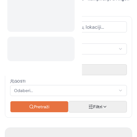
vas očekuje!
VRSTA SMJEŠTAJA
Odaberi smještaj
RAZDOBLJE PUTOVANJA
Odaberi datum
GOSTI
Odaberi...
Pretraži
Filtri