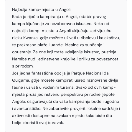
Najbolja kamp-mjesta u Angoli
Kada je riječ o kampiranju u Angoli, odabir pravog
kampa ključan je za nezaboravno iskustvo. Neka od
najboljih kamp-mjesta u Angoli uključuju zadivljujuću
rijeku Kwanza, gdje možete uživati u ribolovu i kajakaštvu,
te prekrasne plaže Luande, idealne za sunčanje i
opuštanje. Za one koji traže udaljenije iskustvo, pustinja
Namibe nudi jedinstvene krajolike i priliku za povezanost
s prirodom.
Još jedna fantastična opcija je Parque Nacional da
Quiçama, gdje možete kampirati usred raznovrsne divlje
faune i uživati u vođenim turama. Svako od ovih kamp-
mjesta pruža jedinstvenu perspektivu prirodne ljepote
Angole, osiguravajući da vaše kampiranje bude i ugodno
i avanturističko. Ne zaboravite provjeriti lokalne sadržaje i
aktivnosti dostupne na svakom mjestu kako biste što
bolje iskoristili svoj boravak.