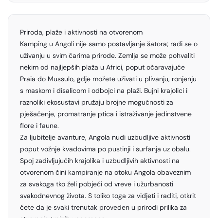
Priroda, plaže i aktivnosti na otvorenom
Kamping u Angoli nije samo postavljanje šatora; radi se o
uživanju u svim čarima prirode. Zemlja se može pohvaliti
nekim od najljepših plaža u Africi, poput očaravajuće
Praia do Mussulo, gdje možete uživati u plivanju, ronjenju
s maskom i disalicom i odbojci na plaži. Bujni krajolici i
raznoliki ekosustavi pružaju brojne mogućnosti za
pješačenje, promatranje ptica i istraživanje jedinstvene
flore i faune.
Za ljubitelje avanture, Angola nudi uzbudljive aktivnosti
poput vožnje kvadovima po pustinji i surfanja uz obalu.
Spoj zadivljujućih krajolika i uzbudljivih aktivnosti na
otvorenom čini kampiranje na otoku Angola obaveznim
za svakoga tko želi pobjeći od vreve i užurbanosti
svakodnevnog života. S toliko toga za vidjeti i raditi, otkrit
ćete da je svaki trenutak proveden u prirodi prilika za