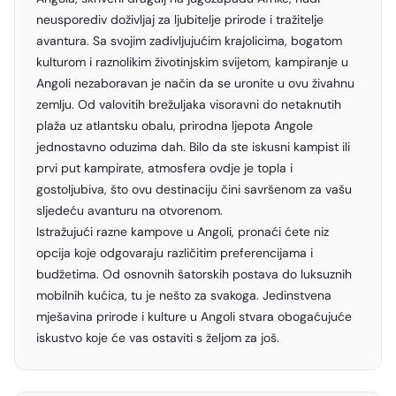
neusporediv doživljaj za ljubitelje prirode i tražitelje
avantura. Sa svojim zadivljujućim krajolicima, bogatom
kulturom i raznolikim životinjskim svijetom, kampiranje u
Angoli nezaboravan je način da se uronite u ovu živahnu
zemlju. Od valovitih brežuljaka visoravni do netaknutih
plaža uz atlantsku obalu, prirodna ljepota Angole
jednostavno oduzima dah. Bilo da ste iskusni kampist ili
prvi put kampirate, atmosfera ovdje je topla i
gostoljubiva, što ovu destinaciju čini savršenom za vašu
sljedeću avanturu na otvorenom.
Istražujući razne kampove u Angoli, pronaći ćete niz
opcija koje odgovaraju različitim preferencijama i
budžetima. Od osnovnih šatorskih postava do luksuznih
mobilnih kućica, tu je nešto za svakoga. Jedinstvena
mješavina prirode i kulture u Angoli stvara obogaćujuće
iskustvo koje će vas ostaviti s željom za još.