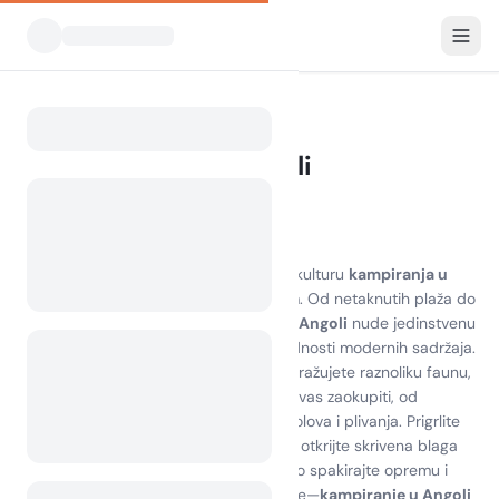
Svi kampovi
Angola
Home
Kampiranje u Angoli
4 kampa pronađena
Otkrijte ljepotu kampiranja u Angoli
Doživite zapanjujuće krajolike i živahnu kulturu
kampiranja u
Angoli
, gdje se avantura spaja s mirom. Od netaknutih plaža do
bujnih nacionalnih parkova,
kampovi u Angoli
nude jedinstvenu
priliku da se uronite u prirodu uz pogodnosti modernih sadržaja.
Bilo da kampirate na otoku Angole ili istražujete raznoliku faunu,
pronaći ćete bezbroj aktivnosti koje će vas zaokupiti, od
planinarenja i promatranja ptica do ribolova i plivanja. Prigrlite
toplu gostoljubivost lokalnih zajednica i otkrijte skrivena blaga
koja ovaj kraj čine zaista posebnim. Zato spakirajte opremu i
pripremite se za nezaboravno putovanje—
kampiranje u Angoli