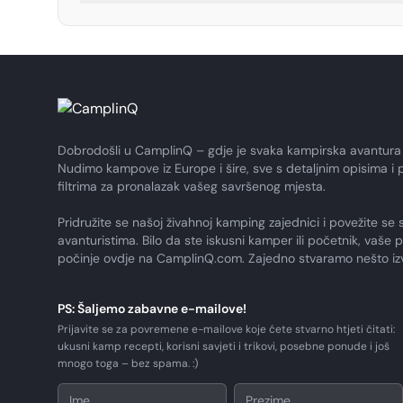
Dobrodošli u CamplinQ – gdje je svaka kampirska avantura
Nudimo kampove iz Europe i šire, sve s detaljnim opisima i 
filtrima za pronalazak vašeg savršenog mjesta.
Pridružite se našoj živahnoj kamping zajednici i povežite se 
avanturistima. Bilo da ste iskusni kamper ili početnik, vaše 
počinje ovdje na CamplinQ.com. Zajedno stvaramo nešto i
PS: Šaljemo zabavne e-mailove!
Prijavite se za povremene e-mailove koje ćete stvarno htjeti čitati:
ukusni kamp recepti, korisni savjeti i trikovi, posebne ponude i još
mnogo toga – bez spama. :)