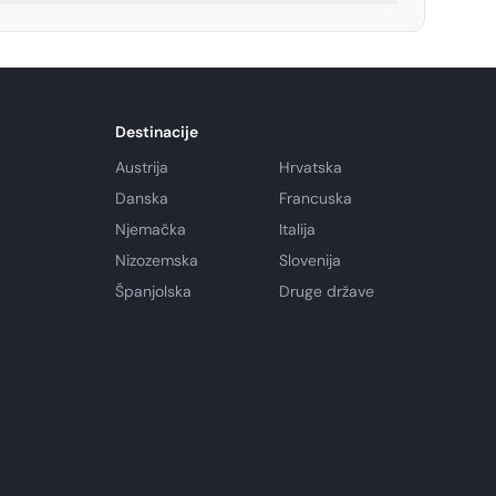
Destinacije
Austrija
Hrvatska
Danska
Francuska
Njemačka
Italija
Nizozemska
Slovenija
Španjolska
Druge države