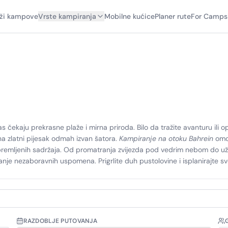
aži kampove
Vrste kampiranja
Mobilne kućice
Planer rute
For Camps
as čekaju prekrasne plaže i mirna priroda. Bilo da tražite avanturu ili 
 na zlatni pijesak odmah izvan šatora.
Kampiranje na otoku Bahrein
omog
mljenih sadržaja. Od promatranja zvijezda pod vedrim nebom do uživanja
anje nezaboravnih uspomena. Prigrlite duh pustolovine i isplanirajte s
RAZDOBLJE PUTOVANJA