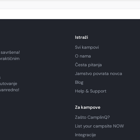
Istraži
Svi kampovi
 savršena!
O nama
praktičnim
Česta pitanja
Jamstvo povrata novca
s
Blog
putovanje
zvanredno!
Help & Support
Za kampove
Zašto CamplinQ?
List your campsite NOW
Integracije