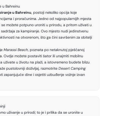
e u Bahreinu
iranje u Bahreinu
, postoji nekoliko opcija koje
encijama i proračunima. Jedno od najpopularnijih mjesta
e se možete potpuno uroniti u prirodu, a pritom uživati u
 sadržaja za kampiranje. Ovo mjesto nudi jedinstvenu
 aktivnosti na otvorenom, što ga čini savršenim za obitelji
 je
Marassi Beach
, poznata po netaknutoj pješčanoj
a. Ovdje možete postaviti šator ili unajmiti mobilnu
 uživate u životu na plaži, a istovremeno budete blizu
aže pustolovniji doživljaj, razmotrite
Desert Camping
ati zapanjujuće dine i osjetiti uzbuđenje vožnje izvan
inji
o uživanje u prirodi; to je i prilika da se uronite u