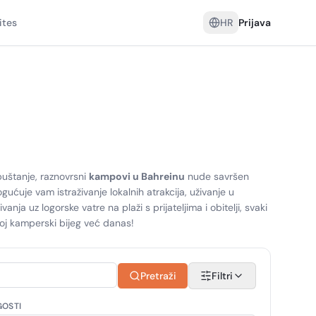
ites
HR
Prijava
opuštanje, raznovrsni
kampovi u Bahreinu
nude savršen
ućuje vam istraživanje lokalnih atrakcija, uživanje u
 uz logorske vatre na plaži s prijateljima i obitelji, svaki
voj kamperski bijeg već danas!
Pretraži
Filtri
GOSTI