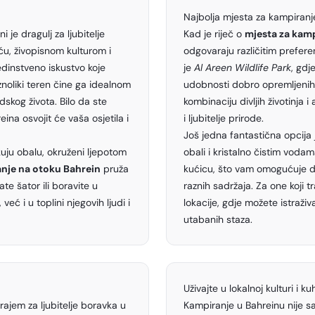
Najbolja mjesta za kampiranj
 je dragulj za ljubitelje
Kad je riječ o
mjesta za kamp
ću, živopisnom kulturom i
odgovaraju različitim prefer
edinstveno iskustvo koje
je
Al Areen Wildlife Park
, gdj
aznoliki teren čine ga idealnom
udobnosti dobro opremljenih
dskog života. Bilo da ste
kombinaciju divljih životinja i
ina osvojit će vaša osjetila i
i ljubitelje prirode.
Još jedna fantastična opcija
kuju obalu, okruženi ljepotom
obali i kristalno čistim vodam
nje na otoku Bahrein
pruža
kućicu, što vam omogućuje da
te šator ili boravite u
raznih sadržaja. Za one koji tr
eć i u toplini njegovih ljudi i
lokacije, gdje možete istraživ
utabanih staza.
Uživajte u lokalnoj kulturi i kuh
rajem za ljubitelje boravka u
Kampiranje u Bahreinu nije sam