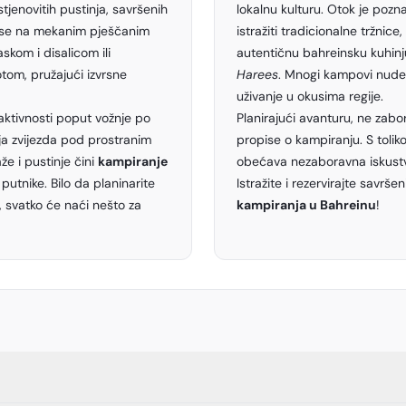
stjenovitih pustinja, savršenih
lokalnu kulturu. Otok je pozn
 se na mekanim pješčanim
istražiti tradicionalne tržnic
askom i disalicom ili
autentičnu bahreinsku kuhinj
tom, pružajući izvrsne
Harees
. Mnogi kampovi nude
uživanje u okusima regije.
aktivnosti poput vožnje po
Planirajući avanturu, ne zabor
a zvijezda pod prostranim
propise o kampiranju. S toliko 
e i pustinje čini
kampiranje
obećava nezaboravna iskust
putnike. Bilo da planinarite
Istražite i rezervirajte savrš
, svatko će naći nešto za
kampiranja u Bahreinu
!