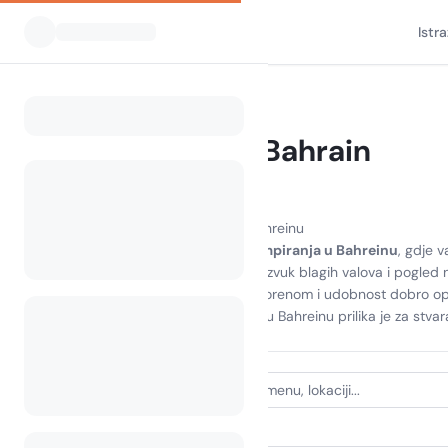
Istr
Svi kampovi
Bahrein
Home
Kampiranje Bahrain
0 kampova pronađeno
Otkrijte radost kampiranja u Bahreinu
Doživite zadivljujuću ljepotu
kampiranja u Bahreinu
, gdje v
bijeg. Zamislite da se budite uz zvuk blagih valova i pogled
uzbudljivim aktivnostima na otvorenom i udobnost dobro opre
trenutak proveden kampirajući u Bahreinu prilika je za stvar
VRSTA SMJEŠTAJA