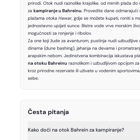
prirodi. Otok nudi raznolike krajolike, od mirnih plaža do 
za
kampiranje u Bahreinu
. Provedite dane odmarajući
plažama
otoka Hawar
, gdje se možete kupati, roniti s m
jednostavno upijati sunce. Bistre vode vrve morskim živo
mogućnosti za ronjenje i ribolov.
Za one koji žude za avanturom, pustinja nudi uzbudljive 
dinama (dune bashing), jahanja na devama i promatranj
arapskim nebom. Jedinstvena kombinacija iskustava plaž
na otoku Bahreinu
raznolikom i uzbudljivom opcijom za 
kroz prirodne rezervate ili uživate u vodenim sportovima
sebe.
Česta pitanja
Kako doći na otok Bahrein za kampiranje?