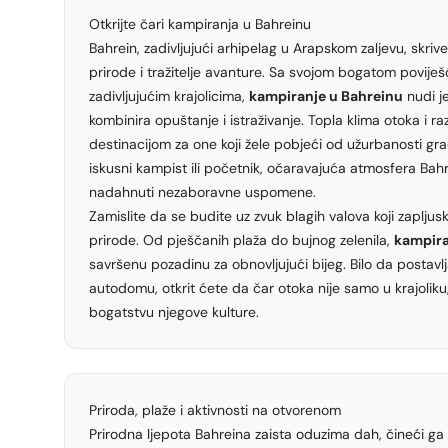
Otkrijte čari kampiranja u Bahreinu
Bahrein, zadivljujući arhipelag u Arapskom zaljevu, skriveni
prirode i tražitelje avanture. Sa svojom bogatom poviješ
zadivljujućim krajolicima,
kampiranje u Bahreinu
nudi j
kombinira opuštanje i istraživanje. Topla klima otoka i r
destinacijom za one koji žele pobjeći od užurbanosti gra
iskusni kampist ili početnik, očaravajuća atmosfera Bahre
nadahnuti nezaboravne uspomene.
Zamislite da se budite uz zvuk blagih valova koji zapljus
prirode. Od pješčanih plaža do bujnog zelenila,
kampira
savršenu pozadinu za obnovljujući bijeg. Bilo da postavlja
autodomu, otkrit ćete da čar otoka nije samo u krajoliku, v
bogatstvu njegove kulture.
Priroda, plaže i aktivnosti na otvorenom
Prirodna ljepota Bahreina zaista oduzima dah, čineći ga 