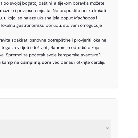
at po svojoj bogatoj baštini, a tijekom boravka možete
e, muzeje i povijesna mjesta. Ne propustite priliku kušati
u, u kojoj se nalaze ukusna jela poput
Machboos
i
 lokalnu gastronomsku ponudu, što vam omogućuje
avite spakirati osnovne potrepštine i provjeriti lokalne
toga za vidjeti i doživjeti, Bahrein je odredište koje
va. Spremni za početak svoje kamperske avanture?
eni kamp na
camplinq.com
već danas i otkrijte čaroliju