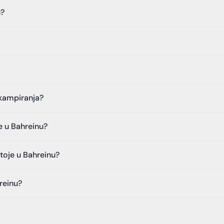
u?
 kampiranja?
e u Bahreinu?
stoje u Bahreinu?
hreinu?