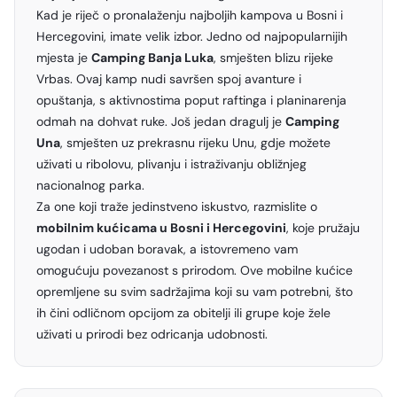
Kad je riječ o pronalaženju najboljih kampova u Bosni i
Hercegovini, imate velik izbor. Jedno od najpopularnijih
mjesta je
Camping Banja Luka
, smješten blizu rijeke
Vrbas. Ovaj kamp nudi savršen spoj avanture i
opuštanja, s aktivnostima poput raftinga i planinarenja
odmah na dohvat ruke. Još jedan dragulj je
Camping
Una
, smješten uz prekrasnu rijeku Unu, gdje možete
uživati u ribolovu, plivanju i istraživanju obližnjeg
nacionalnog parka.
Za one koji traže jedinstveno iskustvo, razmislite o
mobilnim kućicama u Bosni i Hercegovini
, koje pružaju
ugodan i udoban boravak, a istovremeno vam
omogućuju povezanost s prirodom. Ove mobilne kućice
opremljene su svim sadržajima koji su vam potrebni, što
ih čini odličnom opcijom za obitelji ili grupe koje žele
uživati u prirodi bez odricanja udobnosti.