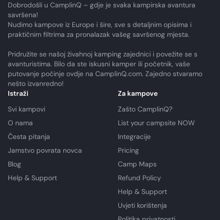
Dobrodošli u CamplinQ – gdje je svaka kampirska avantura
savršena!
Nudimo kampove iz Europe i šire, sve s detaljnim opisima i
praktičnim filtrima za pronalazak vašeg savršenog mjesta.
Pridružite se našoj živahnoj kamping zajednici i povežite se s
avanturistima. Bilo da ste iskusni kamper ili početnik, vaše
putovanje počinje ovdje na CamplinQ.com. Zajedno stvaramo
nešto izvanredno!
Istraži
Za kampove
Svi kampovi
Zašto CamplinQ?
O nama
List your campsite NOW
Česta pitanja
Integracije
Jamstvo povrata novca
Pricing
Blog
Camp Maps
Help & Support
Refund Policy
Help & Support
Uvjeti korištenja
Politika privatnosti