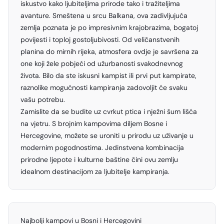
iskustvo kako ljubiteljima prirode tako i tražiteljima
avanture. Smeštena u srcu Balkana, ova zadivljujuća
zemlja poznata je po impresivnim krajobrazima, bogatoj
povijesti i toploj gostoljubivosti. Od veličanstvenih
planina do mirnih rijeka, atmosfera ovdje je savršena za
one koji žele pobjeći od užurbanosti svakodnevnog
života. Bilo da ste iskusni kampist ili prvi put kampirate,
raznolike mogućnosti kampiranja zadovoljit će svaku
vašu potrebu.
Zamislite da se budite uz cvrkut ptica i nježni šum lišća
na vjetru. S brojnim kampovima diljem Bosne i
Hercegovine, možete se uroniti u prirodu uz uživanje u
modernim pogodnostima. Jedinstvena kombinacija
prirodne ljepote i kulturne baštine čini ovu zemlju
idealnom destinacijom za ljubitelje kampiranja.
Najbolji kampovi u Bosni i Hercegovini