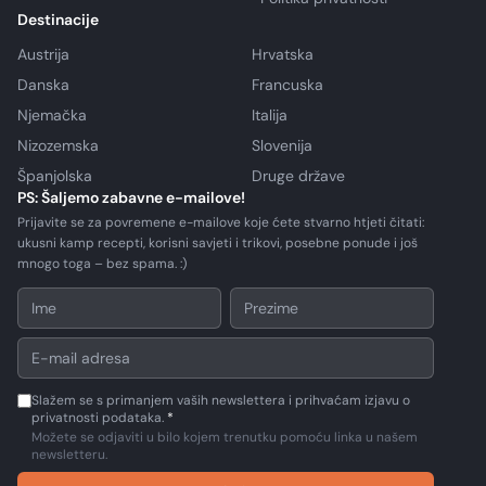
Destinacije
Austrija
Hrvatska
Danska
Francuska
Njemačka
Italija
Nizozemska
Slovenija
Španjolska
Druge države
PS: Šaljemo zabavne e-mailove!
Prijavite se za povremene e-mailove koje ćete stvarno htjeti čitati:
ukusni kamp recepti, korisni savjeti i trikovi, posebne ponude i još
mnogo toga – bez spama. :)
Slažem se s primanjem vaših newslettera i prihvaćam izjavu o
privatnosti podataka.
*
Možete se odjaviti u bilo kojem trenutku pomoću linka u našem
newsletteru.