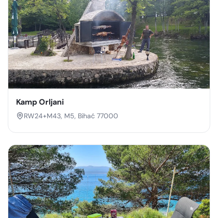
Kamp Orljani
RW24+M43, M5, Bihać 77000