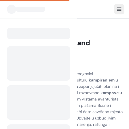
Svi kampovi
Bosna i Hercegovina
Home
Kampiranje Bosnia and
Herzegovina
88 kampova pronađeno
Otkrijte ljepotu kampiranja u Bosni i Hercegovini
Doživite zadivljujuće krajolike i bogatu kulturu
kampiranjem u
Bosni i Hercegovini
. Smještena između zapanjujućih planina i
mirnih rijeka, ova skrivena ljepotica nudi raznovrsne
kampove u
Bosni i Hercegovini
koji odgovaraju svim vrstama avanturista.
Bilo da više volite kampiranje na otočnim plažama Bosne i
Hercegovine ili u bujnim šumama, pronaći ćete savršeno mjesto
za opuštanje i povezivanje s prirodom. Uživajte u uzbudljivim
aktivnostima na otvorenom poput planinarenja, raftinga i