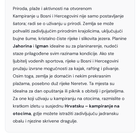
Priroda, plaže i aktivnosti na otvorenom
Kampiranje u Bosni i Hercegovini nije samo postavljanje
šatora; radi se o uživanju u prirodi. Zemlja se može
pohvaliti zadivljujućim prirodnim krajolicima, uključujući
bujne šume, kristalno čiste rijeke i slikovita jezera. Planine
Jahorina
i
Igman
idealne su za planinarenje, nudeći
staze prilagođene svim razinama kondicije. Ako ste
ljubitelj vodenih sportova, rijeke u Bosni i Hercegovini
pružaju izvrsne mogućnosti za kajak, rafting i plivanje.
Osim toga, zemlja je domaćin i nekim prekrasnim
plažama, posebno duž rijeke Neretve. Ta mjesta su
idealna za dan opuštanja ili piknik s obitelji i prijateljima.
Za one koji uživaju u kampiranju na otocima, razmislite o
kratkom izletu u susjednu
Hrvatsku – kampiranje na
otocima
, gdje možete istražiti zadivljujuću jadransku
obalu i njezine skrivene dragulje.