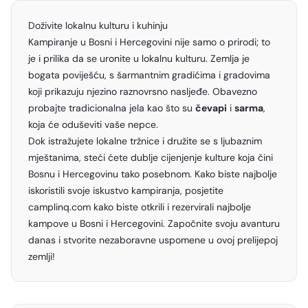
Doživite lokalnu kulturu i kuhinju
Kampiranje u Bosni i Hercegovini nije samo o prirodi; to
je i prilika da se uronite u lokalnu kulturu. Zemlja je
bogata poviješću, s šarmantnim gradićima i gradovima
koji prikazuju njezino raznovrsno nasljeđe. Obavezno
probajte tradicionalna jela kao što su
čevapi
i
sarma
,
koja će oduševiti vaše nepce.
Dok istražujete lokalne tržnice i družite se s ljubaznim
mještanima, steći ćete dublje cijenjenje kulture koja čini
Bosnu i Hercegovinu tako posebnom. Kako biste najbolje
iskoristili svoje iskustvo kampiranja, posjetite
camplinq.com
kako biste otkrili i rezervirali najbolje
kampove u Bosni i Hercegovini. Započnite svoju avanturu
danas i stvorite nezaboravne uspomene u ovoj prelijepoj
zemlji!