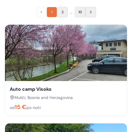
…
1
2
10
Auto camp Visoko
Mulići, Bosnia and Herzegovina
15
€
od
po noći