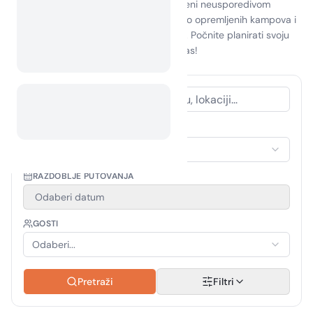
istraživanja lokalnih atrakcija, sve okruženi neusporedivom
ljepotom regije. Prigrlite udobnost dobro opremljenih kampova i
uronite u toplu gostoljubivost mještana. Počnite planirati svoju
nezaboravnu avanturu kampiranja danas!
VRSTA SMJEŠTAJA
Odaberi smještaj
RAZDOBLJE PUTOVANJA
Odaberi datum
GOSTI
Odaberi...
Pretraži
Filtri