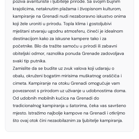
poziva avanturiste i ljubitelje prirode. Sa svojim bujnim
krajolicima, netaknutim plažama i živopisnom kulturom,
kampiranje na Grenadi nudi nezaboravno iskustvo onima
koji žele uroniti u prirodu. Topla klima i gostoljubivi
mještani stvaraju ugodnu atmosferu, čineći je idealnom
destinacijom kako za iskusne kampere tako i za
početnike. Bilo da tražite samoću u prirodi ili zabavni
obiteljski odmor, raznolika ponuda Grenade zadovoljava
svaki tip putnika.
Zamislite da se budite uz zvuk valova koji udaraju o
obalu, okruženi bogatim mirisima muškatnog oraščića i
cimeta. Kampiranje na otoku Grenadi omogućuje vam
povezanost s prirodom uz uživanje u udobnostima doma.
Od udobnih mobilnih kućica na Grenadi do
tradicionalnog kampiranja u šatorima, čeka vas savršeno
mjesto. Istražimo najbolje kampove na Grenadi i otkrijmo
što ovaj otok čini nezaobilaznim za ljubitelje kampiranja.