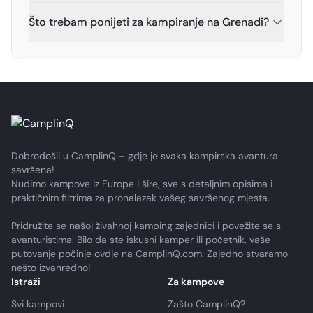
Što trebam ponijeti za kampiranje na Grenadi?
Dobrodošli u CamplinQ – gdje je svaka kampirska avantura
savršena!
Nudimo kampove iz Europe i šire, sve s detaljnim opisima i
praktičnim filtrima za pronalazak vašeg savršenog mjesta.
Pridružite se našoj živahnoj kamping zajednici i povežite se s
avanturistima. Bilo da ste iskusni kamper ili početnik, vaše
putovanje počinje ovdje na CamplinQ.com. Zajedno stvaramo
nešto izvanredno!
Istraži
Za kampove
Svi kampovi
Zašto CamplinQ?