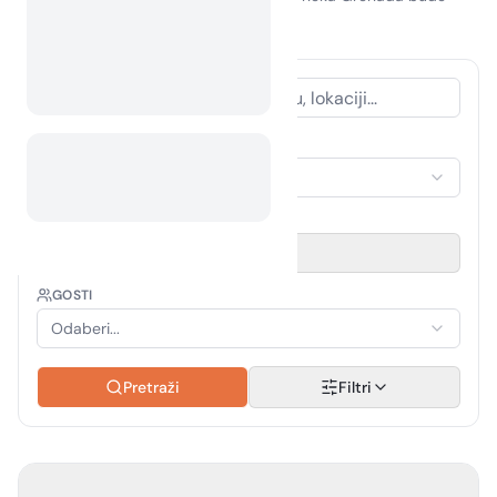
vaše sljedeće odredište za kampiranje!
VRSTA SMJEŠTAJA
Odaberi smještaj
RAZDOBLJE PUTOVANJA
Odaberi datum
GOSTI
Odaberi...
Pretraži
Filtri