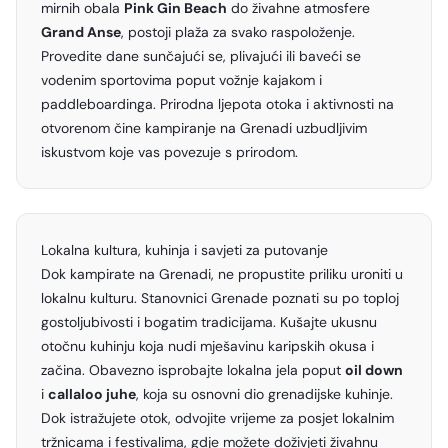
mirnih obala
Pink Gin Beach
do živahne atmosfere
Grand Anse
, postoji plaža za svako raspoloženje.
Provedite dane sunčajući se, plivajući ili baveći se
vodenim sportovima poput vožnje kajakom i
paddleboardinga. Prirodna ljepota otoka i aktivnosti na
otvorenom čine kampiranje na Grenadi uzbudljivim
iskustvom koje vas povezuje s prirodom.
Lokalna kultura, kuhinja i savjeti za putovanje
Dok kampirate na Grenadi, ne propustite priliku uroniti u
lokalnu kulturu. Stanovnici Grenade poznati su po toploj
gostoljubivosti i bogatim tradicijama. Kušajte ukusnu
otočnu kuhinju koja nudi mješavinu karipskih okusa i
začina. Obavezno isprobajte lokalna jela poput
oil down
i
callaloo juhe
, koja su osnovni dio grenadijske kuhinje.
Dok istražujete otok, odvojite vrijeme za posjet lokalnim
tržnicama i festivalima, gdje možete doživjeti živahnu