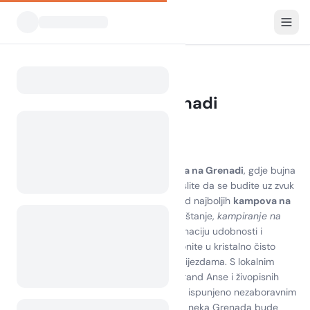
Svi kampovi
Grenada
Home
Kampiranje na Grenadi
5 kampova pronađeno
Otkrijte radost kampiranja na Grenadi
Iskusite zapanjujuću ljepotu
kampiranja na Grenadi
, gdje bujna
priroda susreće netaknute plaže. Zamislite da se budite uz zvuk
valova i miris tropske flore na jednom od najboljih
kampova na
Grenadi
. Bilo da tražite avanturu ili opuštanje,
kampiranje na
otoku Grenada
nudi jedinstvenu kombinaciju udobnosti i
prirode. Istražite planinarske staze, zaronite u kristalno čisto
more ili se jednostavno opustite pod zvijezdama. S lokalnim
atrakcijama poput zadivljujuće plaže Grand Anse i živopisnih
tržnica, vaše iskustvo kampiranja bit će ispunjeno nezaboravnim
uspomenama. Prihvatite duh avanture i neka Grenada bude