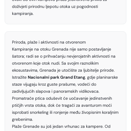
doživjeti prirodnu ljepotu otoka uz pogodnosti
kampiranja.
Priroda, plaže i aktivnosti na otvorenom
Kampiranje na otoku Grenada nije samo postavljanje
šatora; radi se o prihvaćanju nevjerojatnih aktivnosti na
otvorenom koje otok nudi. Sa svojim raznolikim
ekosustavima, Grenada je utočište za ljubitelje prirode.
Istražite
Nacionalni park Grand Etang
, gdje planinarske
staze vijugaju kroz guste prašume, vodeći do
zadivljujućih slapova i panoramskih vidikovaca.
Promatrače ptica oduševit će uočavanje jedinstvenih
ptičjih vrsta otoka, dok će tragači za avanturom moći
isprobati snorkeling ili ronjenje među živopisnim koraljnim
grebenima.
Plaže Grenade su još jedan vrhunac za kampere. Od