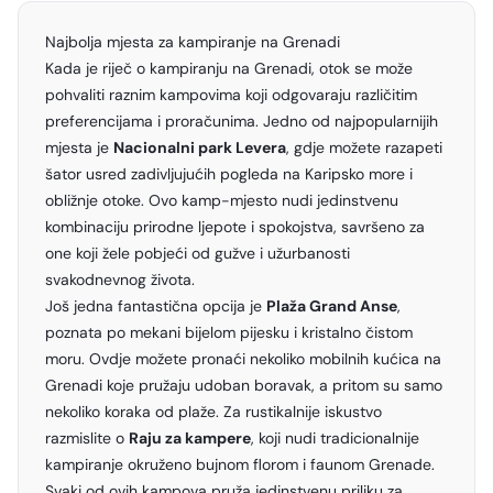
Najbolja mjesta za kampiranje na Grenadi
Kada je riječ o kampiranju na Grenadi, otok se može
pohvaliti raznim kampovima koji odgovaraju različitim
preferencijama i proračunima. Jedno od najpopularnijih
mjesta je
Nacionalni park Levera
, gdje možete razapeti
šator usred zadivljujućih pogleda na Karipsko more i
obližnje otoke. Ovo kamp-mjesto nudi jedinstvenu
kombinaciju prirodne ljepote i spokojstva, savršeno za
one koji žele pobjeći od gužve i užurbanosti
svakodnevnog života.
Još jedna fantastična opcija je
Plaža Grand Anse
,
poznata po mekani bijelom pijesku i kristalno čistom
moru. Ovdje možete pronaći nekoliko mobilnih kućica na
Grenadi koje pružaju udoban boravak, a pritom su samo
nekoliko koraka od plaže. Za rustikalnije iskustvo
razmislite o
Raju za kampere
, koji nudi tradicionalnije
kampiranje okruženo bujnom florom i faunom Grenade.
Svaki od ovih kampova pruža jedinstvenu priliku za