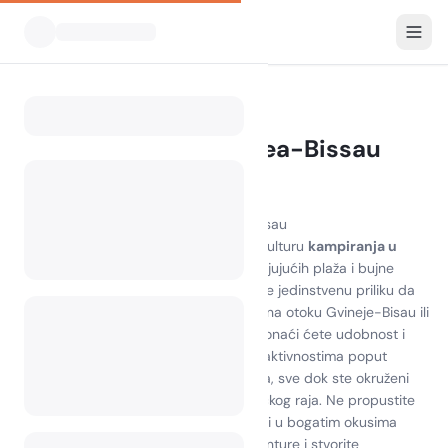
Svi kampovi
Gvineja Bisau
Home
Kampiranje u Guinea-Bissau
0 kampova pronađeno
Otkrijte ljepotu kampiranja u Gvineji-Bisau
Iskusite zadivljujuće krajolike i živahnu kulturu
kampiranja u
Gvineji-Bisau
. Smješteni između zadivljujućih plaža i bujne
prirode,
kampovi u Gvineji-Bisau
nude jedinstvenu priliku da
se uronite u prirodu. Bilo da kampirate na otoku Gvineje-Bisau ili
istražujete njezine skrivene dragulje, pronaći ćete udobnost i
avanturu na svakom koraku. Uživajte u aktivnostima poput
promatranja ptica, ribolova i pješačenja, sve dok ste okruženi
spokojnom ljepotom ovog zapadnoafričkog raja. Ne propustite
priliku upoznati lokalne atrakcije i uživati u bogatim okusima
kuhinje Gvineje-Bisau. Prigrlite duh avanture i stvorite