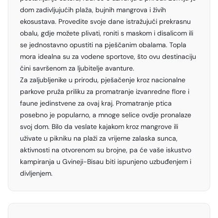
dom zadivljujućih plaža, bujnih mangrova i živih
ekosustava. Provedite svoje dane istražujući prekrasnu
obalu, gdje možete plivati, roniti s maskom i disalicom ili
se jednostavno opustiti na pješčanim obalama. Topla
mora idealna su za vodene sportove, što ovu destinaciju
čini savršenom za ljubitelje avanture.
Za zaljubljenike u prirodu, pješačenje kroz nacionalne
parkove pruža priliku za promatranje izvanredne flore i
faune jedinstvene za ovaj kraj. Promatranje ptica
posebno je popularno, a mnoge selice ovdje pronalaze
svoj dom. Bilo da veslate kajakom kroz mangrove ili
uživate u pikniku na plaži za vrijeme zalaska sunca,
aktivnosti na otvorenom su brojne, pa će vaše iskustvo
kampiranja u Gvineji-Bisau biti ispunjeno uzbuđenjem i
divljenjem.