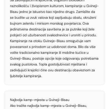
Sa zadivljujućim krajolicima, bogatom biološkom
raznolikošću i živopisnom kulturom, kampiranje u Gvineji-
Bisau jedno je iskustvo kao nijedno drugo. Zamislite da
se budite uz zvuk valova koji zapljuskuju obalu, okruženi
bujnom zelenilu i mirisom morskog povjetarca. Ova
jedinstvena destinacija savršena je za putnike koji žele
pobjeći od užurbanosti svakodnevice i uroniti u prirodu.
Kampiranje na otoku Gvineje-Bisau omogućuje vam
povezanost s prirodom uz udobnost doma. Bilo da više
volite tradicionalno kampiranje ili mobilne kućice u
Gvineji-Bisau, postoje opcije koje odgovaraju potrebama
svakog pustolova. Topla gostoljubivost mještana i
zadivljujući krajolici čine ovu destinaciju obaveznom za
ljubitelje kampiranja.
Najbolja kamp-mjesta u Gvineji-Bisau
Ako tražite najbolja kamp-mjesta u Gvineji-Bisau,