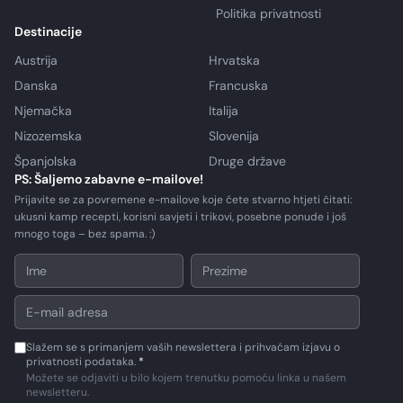
Politika privatnosti
Destinacije
Austrija
Hrvatska
Danska
Francuska
Njemačka
Italija
Nizozemska
Slovenija
Španjolska
Druge države
PS: Šaljemo zabavne e-mailove!
Prijavite se za povremene e-mailove koje ćete stvarno htjeti čitati:
ukusni kamp recepti, korisni savjeti i trikovi, posebne ponude i još
mnogo toga – bez spama. :)
Slažem se s primanjem vaših newslettera i prihvaćam izjavu o
privatnosti podataka.
*
Možete se odjaviti u bilo kojem trenutku pomoću linka u našem
newsletteru.