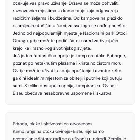
očekuje vas pravo uživanje. Država se može pohvaliti
raznovrsnim mjestima za kampiranje koja odgovaraju
različitim željama i budžetima. Od kampova na plaži do
osamljenih utočišta u šumi, za svakoga se nađe ponešto.
Jedno od najpopularnijih mjesta je Nacionalni park Otoci
Orango, gdje možete podići šator usred zadivljujućih
krajolika i raznolikog životinjskog svijeta.
Još jedna fantastična opcija je kamp na otoku Bubaque,
poznat po netaknutim plažama i kristalno čistom moru.
Ovdje možete uživati u spoju opuštanja i avanture, što
ga čini idealnim mjestom za obitelji i putnike koji putuju
sami. S toliko dostupnih opcija, kampiranje u Gvineji-
Bisau obećava nezaboravne uspomene i iskustva.
Priroda, plaže i aktivnosti na otvorenom
Kampiranje na otoku Gvineje-Bisau nije samo
postavljanje šatora; radi se o uživanju u prirodi. Zemlja je