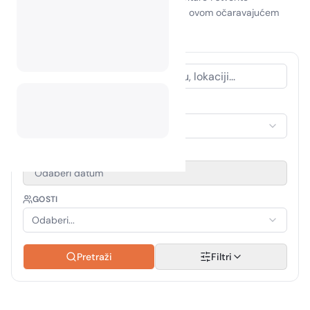
nezaboravne uspomene kampirajući na ovom očaravajućem
odredištu!
VRSTA SMJEŠTAJA
Odaberi smještaj
RAZDOBLJE PUTOVANJA
Odaberi datum
GOSTI
Odaberi...
Pretraži
Filtri