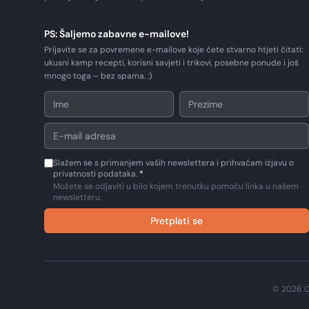
PS: Šaljemo zabavne e-mailove!
Prijavite se za povremene e-mailove koje ćete stvarno htjeti čitati:
ukusni kamp recepti, korisni savjeti i trikovi, posebne ponude i još
mnogo toga – bez spama. :)
Slažem se s primanjem vaših newslettera i prihvaćam izjavu o
privatnosti podataka.
*
Možete se odjaviti u bilo kojem trenutku pomoću linka u našem
newsletteru.
Pretplati se
© 2026 C