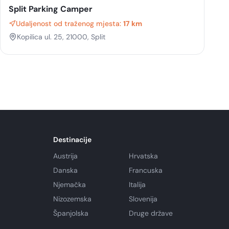
Split Parking Camper
Udaljenost od traženog mjesta:
17 km
Kopilica ul. 25, 21000, Split
Destinacije
Austrija
Hrvatska
Danska
Francuska
Njemačka
Italija
Nizozemska
Slovenija
Španjolska
Druge države