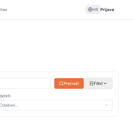
ites
HR
Prijava
Pretraži
Filtri
GOSTI
Odaberi...