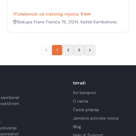
Udaljenost od traženog mjesta:
11 km
Biskupa Frane Franića 76, 21214, Kaštel Kambelovac
1
2
3
Istraži
Svi kampovi
 savršena!
O nama
praktičnim
Česta pitanja
Jamstvo povrata novca
s
Blog
putovanje
zvanredno!
Help & Support