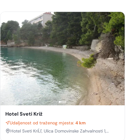
Hotel Sveti Križ
Udaljenost od traženog mjesta:
4 km
Hotel Sveti KriĹľ, Ulica Domovinske Zahvalnosti 1,
Arbanija, Trogir, Split-Dalmatia, Croatia, 21224