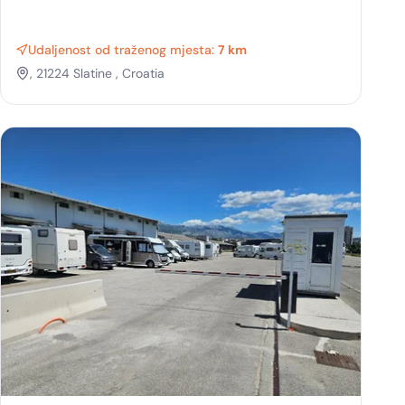
Udaljenost od traženog mjesta:
7 km
, 21224 Slatine , Croatia