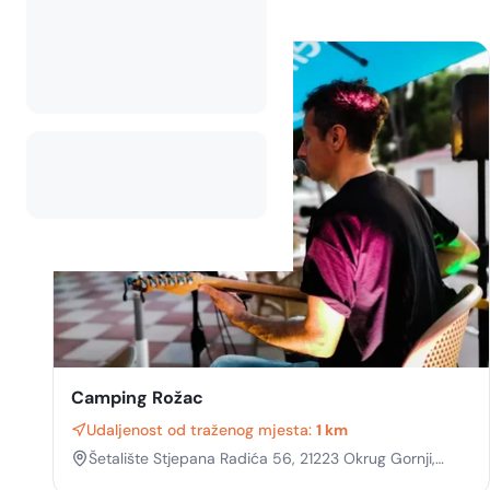
Camping Rožac
Udaljenost od traženog mjesta:
1 km
Šetalište Stjepana Radića 56, 21223 Okrug Gornji,
Croatia