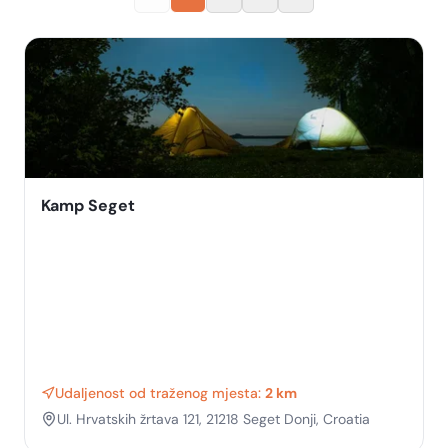
Kamp Seget
Udaljenost od traženog mjesta:
2 km
Ul. Hrvatskih žrtava 121, 21218 Seget Donji, Croatia