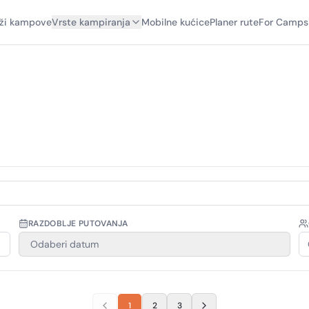
aži kampove
Vrste kampiranja
Mobilne kućice
Planer rute
For Camps
RAZDOBLJE PUTOVANJA
Odaberi datum
1
2
3