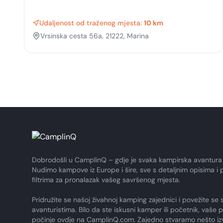
Udaljenost od traženog mjesta:
10 km
Vrsinska cesta 56a, 21222, Marina
Dobrodošli u CamplinQ – gdje je svaka kampirska avantura
Nudimo kampove iz Europe i šire, sve s detaljnim opisima i 
filtrima za pronalazak vašeg savršenog mjesta.
Pridružite se našoj živahnoj kamping zajednici i povežite se 
avanturistima. Bilo da ste iskusni kamper ili početnik, vaše 
počinje ovdje na CamplinQ.com. Zajedno stvaramo nešto i