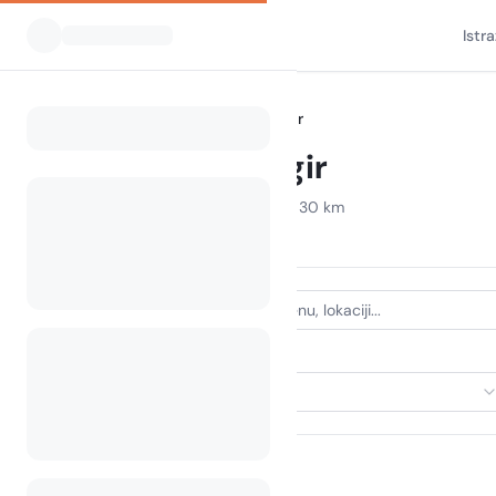
Istr
Svi kampovi
Hrvatska
Trogir
Home
Camping Trogir
Prikazani kampovi u radijusu od 30 km
23 kampa pronađena
VRSTA SMJEŠTAJA
Odaberi smještaj