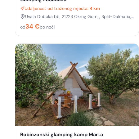
Udaljenost od traženog mjesta:
4 km
Uvala Duboka bb, 21223 Okrug Gornji, Split-Dalmatia,
Croatia
34
€
od
po noći
Robinzonski glamping kamp Marta