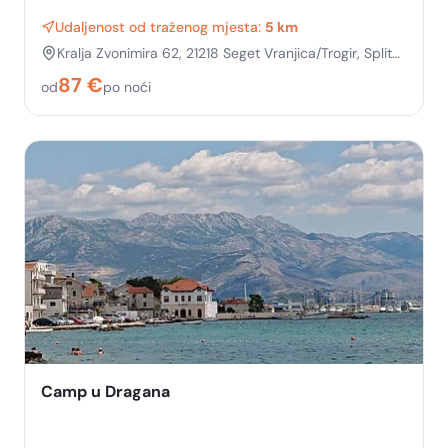
Udaljenost od traženog mjesta:
5 km
Kralja Zvonimira 62, 21218 Seget Vranjica/Trogir, Split-
Dalmatia, Croatia
87
€
od
po noći
Camp u Dragana