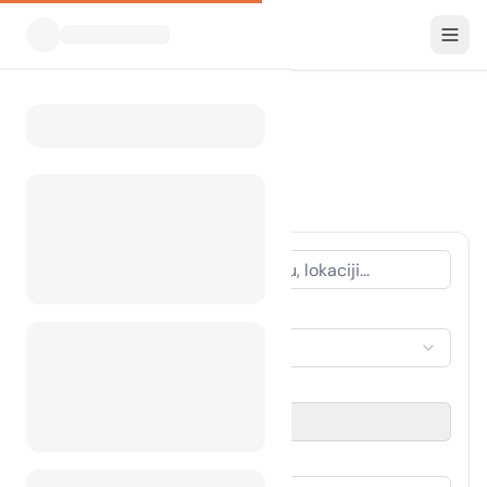
Svi kampovi
Idaho
Home
Camping Idaho
460 kampova pronađeno
VRSTA SMJEŠTAJA
Odaberi smještaj
RAZDOBLJE PUTOVANJA
Odaberi datum
GOSTI