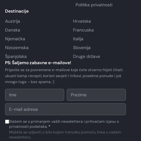
Politika privatnosti
Destinacije
Austrija
Hrvatska
Danska
Francuska
Njemačka
Italija
Nizozemska
Slovenija
Španjolska
Druge države
PS: Šaljemo zabavne e-mailove!
Prijavite se za povremene e-mailove koje ćete stvarno htjeti čitati:
ukusni kamp recepti, korisni savjeti i trikovi, posebne ponude i još
mnogo toga – bez spama. :)
Slažem se s primanjem vaših newslettera i prihvaćam izjavu o
privatnosti podataka.
*
Možete se odjaviti u bilo kojem trenutku pomoću linka u našem
newsletteru.