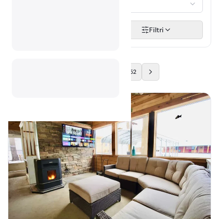
Odaberi...
Pretraži
Filtri
…
1
2
52