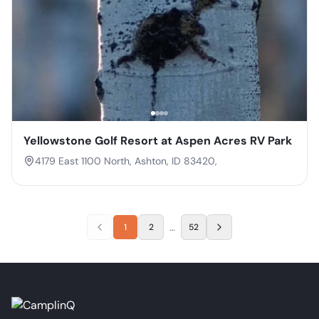
Yellowstone Golf Resort at Aspen Acres RV Park
4179 East 1100 North, Ashton, ID 83420,
…
1
2
52