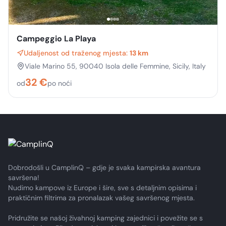
Campeggio La Playa
Udaljenost od traženog mjesta:
13 km
Viale Marino 55, 90040 Isola delle Femmine, Sicily, Italy
32
€
od
po noći
Dobrodošli u CamplinQ – gdje je svaka kampirska avantura
savršena!
Nudimo kampove iz Europe i šire, sve s detaljnim opisima i
praktičnim filtrima za pronalazak vašeg savršenog mjesta.
Pridružite se našoj živahnoj kamping zajednici i povežite se s