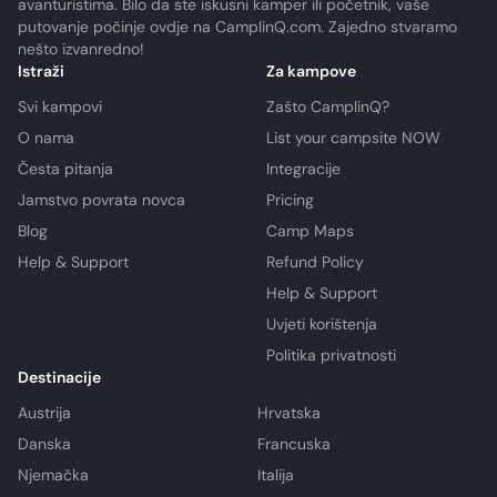
avanturistima. Bilo da ste iskusni kamper ili početnik, vaše
putovanje počinje ovdje na CamplinQ.com. Zajedno stvaramo
nešto izvanredno!
Istraži
Za kampove
Svi kampovi
Zašto CamplinQ?
O nama
List your campsite NOW
Česta pitanja
Integracije
Jamstvo povrata novca
Pricing
Blog
Camp Maps
Help & Support
Refund Policy
Help & Support
Uvjeti korištenja
Politika privatnosti
Destinacije
Austrija
Hrvatska
Danska
Francuska
Njemačka
Italija