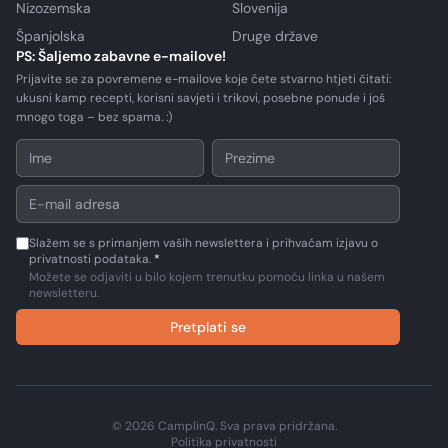
Nizozemska
Slovenija
Španjolska
Druge države
PS: Šaljemo zabavne e-mailove!
Prijavite se za povremene e-mailove koje ćete stvarno htjeti čitati:
ukusni kamp recepti, korisni savjeti i trikovi, posebne ponude i još
mnogo toga – bez spama. :)
Slažem se s primanjem vaših newslettera i prihvaćam izjavu o
privatnosti podataka.
*
Možete se odjaviti u bilo kojem trenutku pomoću linka u našem
newsletteru.
Pretplati se
© 2026 CamplinQ. Sva prava pridržana.
Politika privatnosti