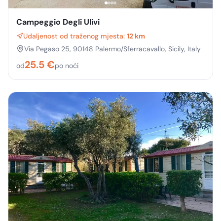
Campeggio Degli Ulivi
Udaljenost od traženog mjesta:
12 km
Via Pegaso 25, 90148 Palermo/Sferracavallo, Sicily, Italy
25.5
€
od
po noći