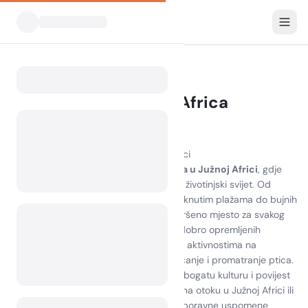
Svi kampovi
Južna Afrika
Home
Kampiranje South Africa
0 kampova pronađeno
Otkrijte radost kampiranja u Južnoj Africi
Doživite zadivljujuću ljepotu
kampiranja u Južnoj Africi
, gdje
vas očekuju zadivljujući krajolici i bogat životinjski svijet. Od
mirnih
kampova u Južnoj Africi
na netaknutim plažama do bujnih
šuma i veličanstvenih planina, tu je savršeno mjesto za svakog
ljubitelja prirode. Uživajte u udobnosti dobro opremljenih
kampova dok se prepustite uzbudljivim aktivnostima na
otvorenom kao što su planinarenje, pecanje i promatranje ptica.
Istražite lokalne atrakcije koje prikazuju bogatu kulturu i povijest
ove raznolike zemlje. Bilo da kampirate na otoku u Južnoj Africi ili
u nacionalnom parku, stvorit ćete nezaboravne uspomene