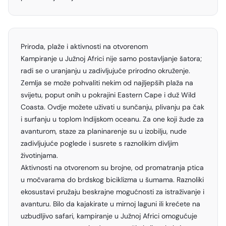
Priroda, plaže i aktivnosti na otvorenom
Kampiranje u Južnoj Africi nije samo postavljanje šatora;
radi se o uranjanju u zadivljujuće prirodno okruženje.
Zemlja se može pohvaliti nekim od najljepših plaža na
svijetu, poput onih u pokrajini Eastern Cape i duž Wild
Coasta. Ovdje možete uživati u sunčanju, plivanju pa čak
i surfanju u toplom Indijskom oceanu. Za one koji žude za
avanturom, staze za planinarenje su u izobilju, nude
zadivljujuće poglede i susrete s raznolikim divljim
životinjama.
Aktivnosti na otvorenom su brojne, od promatranja ptica
u močvarama do brdskog biciklizma u šumama. Raznoliki
ekosustavi pružaju beskrajne mogućnosti za istraživanje i
avanturu. Bilo da kajakirate u mirnoj laguni ili krećete na
uzbudljivo safari, kampiranje u Južnoj Africi omogućuje