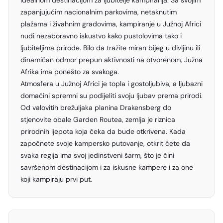
idealnom destinacijom za ljubitelje kampiranja. Sa svojim
zapanjujućim nacionalnim parkovima, netaknutim
plažama i živahnim gradovima, kampiranje u Južnoj Africi
nudi nezaboravno iskustvo kako pustolovima tako i
ljubiteljima prirode. Bilo da tražite miran bijeg u divljinu ili
dinamičan odmor prepun aktivnosti na otvorenom, Južna
Afrika ima ponešto za svakoga.
Atmosfera u Južnoj Africi je topla i gostoljubiva, a ljubazni
domaćini spremni su podijeliti svoju ljubav prema prirodi.
Od valovitih brežuljaka planina Drakensberg do
stjenovite obale Garden Routea, zemlja je riznica
prirodnih ljepota koja čeka da bude otkrivena. Kada
započnete svoje kampersko putovanje, otkrit ćete da
svaka regija ima svoj jedinstveni šarm, što je čini
savršenom destinacijom i za iskusne kampere i za one
koji kampiraju prvi put.