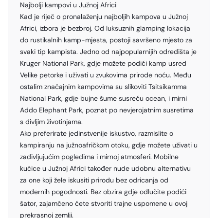
Najbolji kampovi u Južnoj Africi
Kad je riječ o pronalaženju najboljih kampova u Južnoj
Africi, izbora je bezbroj. Od luksuznih glamping lokacija
do rustikalnih kamp-mjesta, postoji savršeno mjesto za
svaki tip kampista. Jedno od najpopularnijih odredišta je
Kruger National Park, gdje možete podići kamp usred
Velike petorke i uživati u zvukovima prirode noću. Među
ostalim značajnim kampovima su slikoviti Tsitsikamma
National Park, gdje bujne šume susreću ocean, i mirni
Addo Elephant Park, poznat po nevjerojatnim susretima
s divljim životinjama.
Ako preferirate jedinstvenije iskustvo, razmislite o
kampiranju na južnoafričkom otoku, gdje možete uživati u
zadivljujućim pogledima i mirnoj atmosferi. Mobilne
kućice u Južnoj Africi također nude udobnu alternativu
za one koji žele iskusiti prirodu bez odricanja od
modernih pogodnosti. Bez obzira gdje odlučite podići
šator, zajamčeno ćete stvoriti trajne uspomene u ovoj
prekrasnoj zemlji.