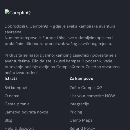
Dobrodošli u CamplinQ – gdje je svaka kampirska avantura
savršena!
Nudimo kampove iz Europe i šire, sve s detaljnim opisima i
praktičnim filtrima za pronalazak vašeg savršenog mjesta.
Pridružite se našoj živahnoj kamping zajednici i povežite se s
avanturistima. Bilo da ste iskusni kamper ili početnik, vaše
putovanje počinje ovdje na CamplinQ.com. Zajedno stvaramo
nešto izvanredno!
Istraži
Za kampove
Svi kampovi
Zašto CamplinQ?
O nama
List your campsite NOW
Česta pitanja
Integracije
Jamstvo povrata novca
Pricing
Blog
Camp Maps
Help & Support
Refund Policy