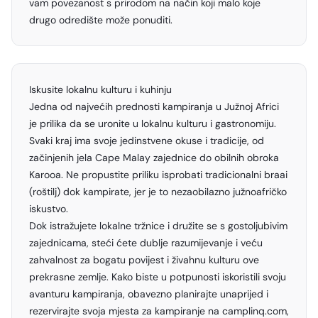
vam povezanost s prirodom na način koji malo koje
drugo odredište može ponuditi.
Iskusite lokalnu kulturu i kuhinju
Jedna od najvećih prednosti kampiranja u Južnoj Africi
je prilika da se uronite u lokalnu kulturu i gastronomiju.
Svaki kraj ima svoje jedinstvene okuse i tradicije, od
začinjenih jela Cape Malay zajednice do obilnih obroka
Karooa. Ne propustite priliku isprobati tradicionalni braai
(roštilj) dok kampirate, jer je to nezaobilazno južnoafričko
iskustvo.
Dok istražujete lokalne tržnice i družite se s gostoljubivim
zajednicama, steći ćete dublje razumijevanje i veću
zahvalnost za bogatu povijest i živahnu kulturu ove
prekrasne zemlje. Kako biste u potpunosti iskoristili svoju
avanturu kampiranja, obavezno planirajte unaprijed i
rezervirajte svoja mjesta za kampiranje na camplinq.com,