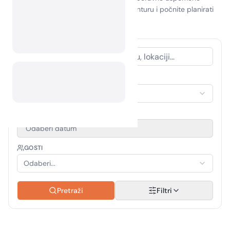
okruženi čudima prirode. Prihvatite avanturu i počnite planirati
svoj odlazak na kampiranje već danas!
VRSTA SMJEŠTAJA
Odaberi smještaj
RAZDOBLJE PUTOVANJA
Odaberi datum
GOSTI
Odaberi...
Pretraži
Filtri