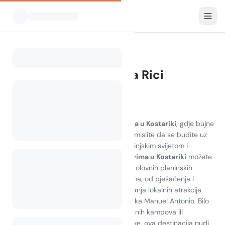
Svi kampovi
Kostarika
Home
Kampiranje u Costa Rici
0 kampova pronađeno
Otkrijte čaroliju kampiranja u Kostariki
Doživite zapanjujuću ljepotu
kampiranja u Kostariki
, gdje bujne
prašume susreću zadivljujuće plaže. Zamislite da se budite uz
zvukove prirode, okruženi bogatim životinjskim svijetom i
slikovitim krajolicima. S brojnim
kampovima u Kostariki
možete
birati od mirnih obalnih lokacija do pustolovnih planinskih
utočišta. Uživajte u različitim aktivnostima, od pješačenja i
promatranja ptica do surfanja i istraživanja lokalnih atrakcija
poput vulkana Arenal i nacionalnog parka Manuel Antonio. Bilo
da više volite udobnost dobro opremljenih kampova ili
uzbuđenje kampiranja na otoku Kostarike, ova destinacija nudi