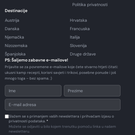
Politika privatnosti
Destinacije
Austrija
Hrvatska
Danska
Francuska
Njemačka
Italija
Nizozemska
Slovenija
Španjolska
Druge države
PS: Šaljemo zabavne e-mailove!
Prijavite se za povremene e-mailove koje ćete stvarno htjeti čitati:
ukusni kamp recepti, korisni savjeti i trikovi, posebne ponude i još
mnogo toga – bez spama. :)
Slažem se s primanjem vaših newslettera i prihvaćam izjavu o
privatnosti podataka.
*
Možete se odjaviti u bilo kojem trenutku pomoću linka u našem
newsletteru.