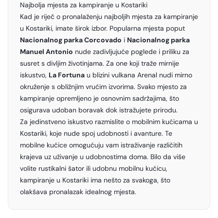
Najbolja mjesta za kampiranje u Kostariki
Kad je riječ o pronalaženju najboljih mjesta za kampiranje
u Kostariki, imate širok izbor. Popularna mjesta poput
Nacionalnog parka Corcovado
i
Nacionalnog parka
Manuel Antonio
nude zadivljujuće poglede i priliku za
susret s divljim životinjama. Za one koji traže mirnije
iskustvo,
La Fortuna
u blizini vulkana Arenal nudi mirno
okruženje s obližnjim vrućim izvorima. Svako mjesto za
kampiranje opremljeno je osnovnim sadržajima, što
osigurava udoban boravak dok istražujete prirodu.
Za jedinstveno iskustvo razmislite o mobilnim kućicama u
Kostariki, koje nude spoj udobnosti i avanture. Te
mobilne kućice omogućuju vam istraživanje različitih
krajeva uz uživanje u udobnostima doma. Bilo da više
volite rustikalni šator ili udobnu mobilnu kućicu,
kampiranje u Kostariki ima nešto za svakoga, što
olakšava pronalazak idealnog mjesta.