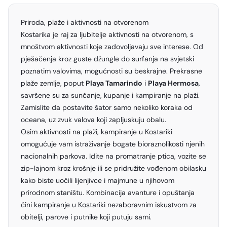
Priroda, plaže i aktivnosti na otvorenom
Kostarika je raj za ljubitelje aktivnosti na otvorenom, s
mnoštvom aktivnosti koje zadovoljavaju sve interese. Od
pješačenja kroz guste džungle do surfanja na svjetski
poznatim valovima, mogućnosti su beskrajne. Prekrasne
plaže zemlje, poput
Playa Tamarindo
i
Playa Hermosa
,
savršene su za sunčanje, kupanje i kampiranje na plaži.
Zamislite da postavite šator samo nekoliko koraka od
oceana, uz zvuk valova koji zapljuskuju obalu.
Osim aktivnosti na plaži, kampiranje u Kostariki
omogućuje vam istraživanje bogate bioraznolikosti njenih
nacionalnih parkova. Idite na promatranje ptica, vozite se
zip-lajnom kroz krošnje ili se pridružite vođenom obilasku
kako biste uočili lijenjivce i majmune u njihovom
prirodnom staništu. Kombinacija avanture i opuštanja
čini kampiranje u Kostariki nezaboravnim iskustvom za
obitelji, parove i putnike koji putuju sami.