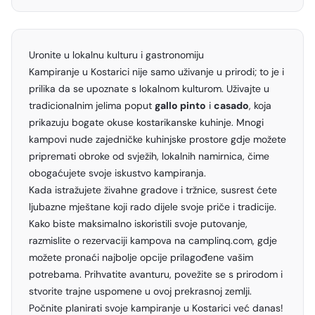
Uronite u lokalnu kulturu i gastronomiju
Kampiranje u Kostarici nije samo uživanje u prirodi; to je i
prilika da se upoznate s lokalnom kulturom. Uživajte u
tradicionalnim jelima poput
gallo pinto
i
casado
, koja
prikazuju bogate okuse kostarikanske kuhinje. Mnogi
kampovi nude zajedničke kuhinjske prostore gdje možete
pripremati obroke od svježih, lokalnih namirnica, čime
obogaćujete svoje iskustvo kampiranja.
Kada istražujete živahne gradove i tržnice, susrest ćete
ljubazne mještane koji rado dijele svoje priče i tradicije.
Kako biste maksimalno iskoristili svoje putovanje,
razmislite o rezervaciji kampova na camplinq.com, gdje
možete pronaći najbolje opcije prilagođene vašim
potrebama. Prihvatite avanturu, povežite se s prirodom i
stvorite trajne uspomene u ovoj prekrasnoj zemlji.
Počnite planirati svoje kampiranje u Kostarici već danas!