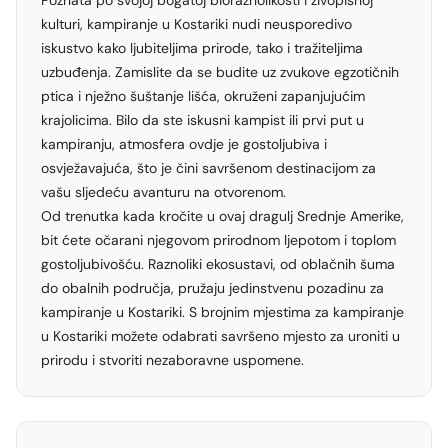
Poznata po svojoj bogatoj bioraznolikosti i živopisnoj
kulturi, kampiranje u Kostariki nudi neusporedivo
iskustvo kako ljubiteljima prirode, tako i tražiteljima
uzbuđenja. Zamislite da se budite uz zvukove egzotičnih
ptica i nježno šuštanje lišća, okruženi zapanjujućim
krajolicima. Bilo da ste iskusni kampist ili prvi put u
kampiranju, atmosfera ovdje je gostoljubiva i
osvježavajuća, što je čini savršenom destinacijom za
vašu sljedeću avanturu na otvorenom.
Od trenutka kada kročite u ovaj dragulj Srednje Amerike,
bit ćete očarani njegovom prirodnom ljepotom i toplom
gostoljubivošću. Raznoliki ekosustavi, od oblačnih šuma
do obalnih područja, pružaju jedinstvenu pozadinu za
kampiranje u Kostariki. S brojnim mjestima za kampiranje
u Kostariki možete odabrati savršeno mjesto za uroniti u
prirodu i stvoriti nezaboravne uspomene.