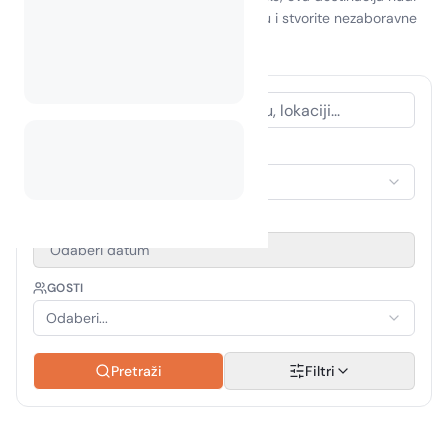
ponešto za svakoga. Prihvatite avanturu i stvorite nezaboravne
uspomene u ovom tropskom raju!
VRSTA SMJEŠTAJA
Odaberi smještaj
RAZDOBLJE PUTOVANJA
Odaberi datum
GOSTI
Odaberi...
Pretraži
Filtri