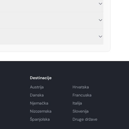
Destinacije
Austrija
Hrvatska
Danska
Francuska
Njemačka
Italija
Nizozemska
Slovenija
Španjolska
Druge države