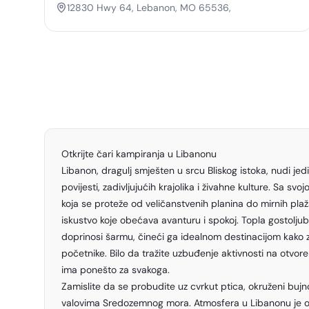
12830 Hwy 64, Lebanon, MO 65536,
Otkrijte čari kampiranja u Libanonu
Libanon, dragulj smješten u srcu Bliskog istoka, nudi j
povijesti, zadivljujućih krajolika i živahne kulture. Sa sv
koja se proteže od veličanstvenih planina do mirnih pla
iskustvo koje obećava avanturu i spokoj. Topla gostolj
doprinosi šarmu, čineći ga idealnom destinacijom kako z
početnike. Bilo da tražite uzbuđenje aktivnosti na otvore
ima ponešto za svakoga.
Zamislite da se probudite uz cvrkut ptica, okruženi bujn
valovima Sredozemnog mora. Atmosfera u Libanonu je os