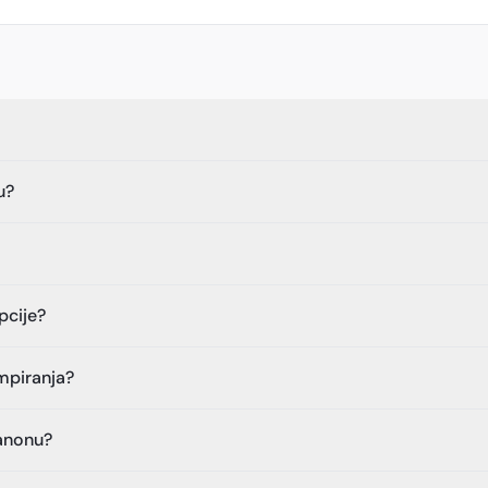
u?
pcije?
ampiranja?
banonu?