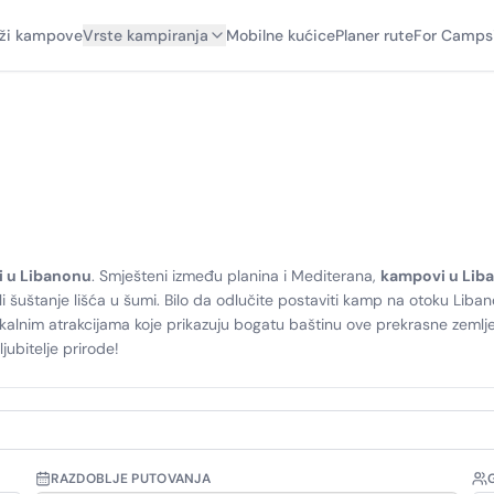
aži kampove
Vrste kampiranja
Mobilne kućice
Planer rute
For Camps
i u Libanonu
. Smješteni između planina i Mediterana,
kampovi u Lib
li šuštanje lišća u šumi. Bilo da odlučite postaviti kamp na otoku Liban
lokalnim atrakcijama koje prikazuju bogatu baštinu ove prekrasne zemlj
ljubitelje prirode!
RAZDOBLJE PUTOVANJA