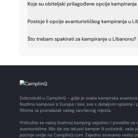
Koje su obiteljski prilagođene opcije kampiranj
Postoje li opcije avanturističkog kampiranja u L
Što trebam spakirati za kampiranje u Libanonu?
Dobrodošli u CamplinQ – gdje je svaka kampirska avantura
Nudimo kampove iz Europe i šire, sve s detaljnim opisima i 
filtrima za pronalazak vašeg savršenog mjesta.
Pridružite se našoj živahnoj kamping zajednici i povežite se 
avanturistima. Bilo da ste iskusni kamper ili početnik, vaše 
počinje ovdje na CamplinQ.com. Zajedno stvaramo nešto i