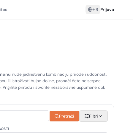
ites
HR
Prijava
anonu
nude jedinstvenu kombinaciju prirode i udobnosti.
onu ili istraživati bujne doline, pronaći ćete neiscrpne
e. Prigrlite prirodu i stvorite nezaboravne uspomene dok
Pretraži
Filtri
GOSTI