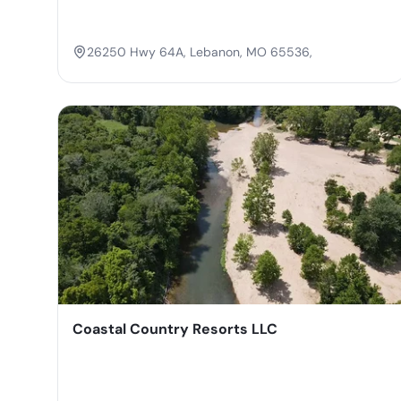
26250 Hwy 64A, Lebanon, MO 65536,
Coastal Country Resorts LLC