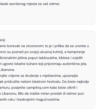
alazak savršenog mjesta za vaš odmor.
inji
mo boravak na otvorenom; to je i prilika da se uronite u
onci su poznati po svojoj ukusnoj kuhinji, a kampiranje
adicionalnim jelima poput tabbouleha, kibbea i svježih
ugoste lokalne kuhare koji pripremaju autentična jela,
Libanona.
ojite vrijeme za druženje s mještanima, upoznajte
čak pridružite nekom lokalnom festivalu. Da biste najbolje
vanturu, posjetite
camplinq.com
kako biste otkrili i
u Libanonu. Bilo da tražite miran predah ili odmor pun
irenih ruku i beskrajnim mogućnostima.