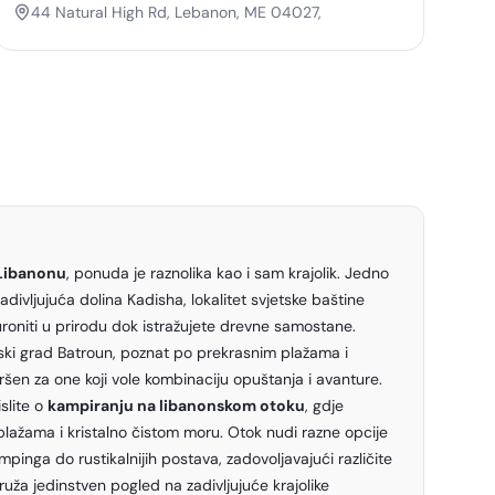
Campground
44 Natural High Rd, Lebanon, ME 04027,
Libanonu
, ponuda je raznolika kao i sam krajolik. Jedno
adivljujuća dolina Kadisha, lokalitet svjetske baštine
oniti u prirodu dok istražujete drevne samostane.
rski grad Batroun, poznat po prekrasnim plažama i
šen za one koji vole kombinaciju opuštanja i avanture.
slite o
kampiranju na libanonskom otoku
, gdje
plažama i kristalno čistom moru. Otok nudi razne opcije
pinga do rustikalnijih postava, zadovoljavajući različite
ža jedinstven pogled na zadivljujuće krajolike