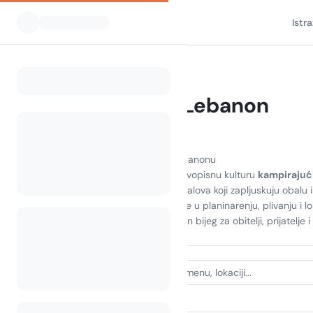
Istr
Svi kampovi
Libanon
Home
Kampiranje Lebanon
13 kampova pronađeno
Otkrijte ljepotu kampiranja u Libanonu
Doživite zadivljujuće krajolike i živopisnu kulturu
kampirajuć
Zamislite da se budite uz zvuk valova koji zapljuskuju obalu i
mogućnosti za avanturu. Uživajte u planinarenju, plivanju i 
kampirate u Libanonu
—savršen bijeg za obitelji, prijatelje i 
VRSTA SMJEŠTAJA