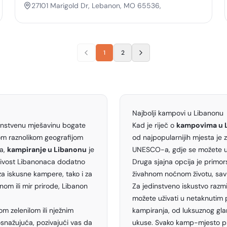
27101 Marigold Dr, Lebanon, MO 65536,
1
2
Najbolji kampovi u Libanonu
edinstvenu mješavinu bogate
Kad je riječ o
kampovima u 
ojom raznolikom geografijom
od najpopularnijih mjesta je z
ža,
kampiranje u Libanonu
je
UNESCO-a, gdje se možete ur
ubivost Libanonaca dodatno
Druga sjajna opcija je primo
a iskusne kampere, tako i za
živahnom noćnom životu, savr
nom ili mir prirode, Libanon
Za jedinstveno iskustvo razmi
možete uživati u netaknutim 
om zelenilom ili nježnim
kampiranja, od luksuznog glam
nažujuća, pozivajući vas da
ukuse. Svako kamp-mjesto pru