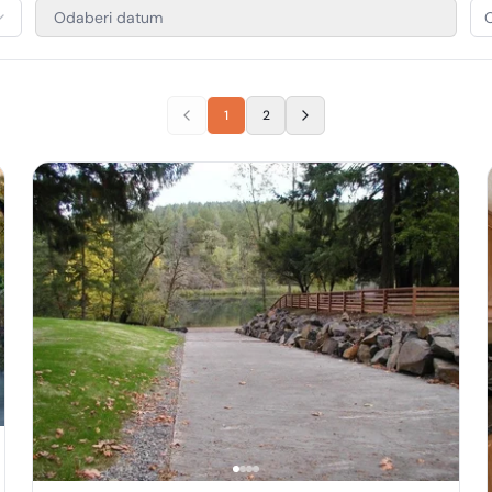
Odaberi datum
O
1
2