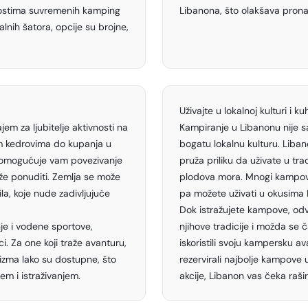
dnostima suvremenih kamping
Libanona, što olakšava pron
lnih šatora, opcije su brojne,
Uživajte u lokalnoj kulturi i kuh
jem za ljubitelje aktivnosti na
Kampiranje u Libanonu nije sa
m kedrovima do kupanja u
bogatu lokalnu kulturu. Liban
omogućuje vam povezivanje
pruža priliku da uživate u tr
že ponuditi. Zemlja se može
plodova mora. Mnogi kampovi 
a, koje nude zadivljujuće
pa možete uživati u okusima 
Dok istražujete kampove, odv
je i vodene sportove,
njihove tradicije i možda se 
ci. Za one koji traže avanturu,
iskoristili svoju kampersku a
lizma lako su dostupne, što
rezervirali najbolje kampove 
m i istraživanjem.
akcije, Libanon vas čeka raš