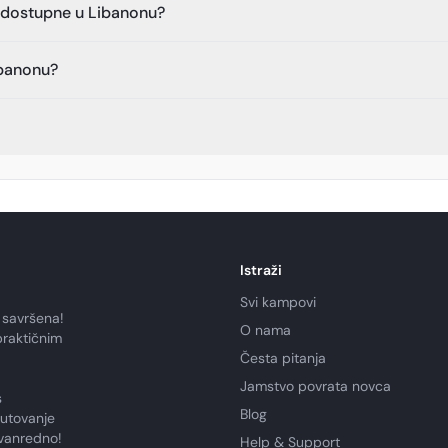
a dostupne u Libanonu?
ibanonu?
Istraži
Svi kampovi
 savršena!
O nama
praktičnim
Česta pitanja
Jamstvo povrata novca
s
Blog
putovanje
zvanredno!
Help & Support