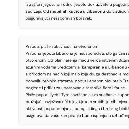
istražite njegovu prirodnu ljepotu dok uživate u pogo
sadržaja. Od
mobilnih kućica u Libanonu
do tradiciona
osiguravajući nezaboravan boravak.
Priroda, plaže i aktivnosti na otvorenom
Prirodna ljepota Libanona je neusporediva, što ga čini ra
otvorenom. Od planinarenja među veličanstvenim Božji
azurnim vodama Sredozemlja,
kampiranje u Libanonu
s prirodom na način koji malo koja druga destinacija mo
pohvaliti brojnim stazama, poput Lebanon Mountain Trail
poglede i priliku za upoznavanje raznolike flore i faune.
Plaže poput Jiyeh i Tyre savršene su za sunčanje, kupan
pružajući osvježavajući bijeg tijekom vrućih ljetnih mjese
aktivnosti poput penjanja, paraglajdinga i brdskog bicik
osigurava da vaše kampiranje bude ispunjeno uzbuđenje