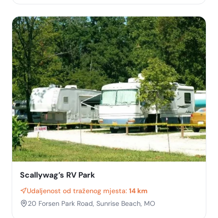
Scallywag’s RV Park
Udaljenost od traženog mjesta:
14 km
20 Forsen Park Road, Sunrise Beach, MO