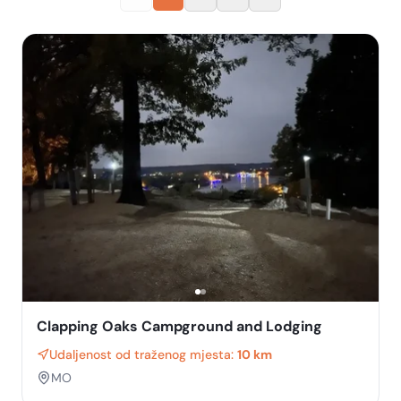
Clapping Oaks Campground and Lodging
Udaljenost od traženog mjesta:
10 km
MO