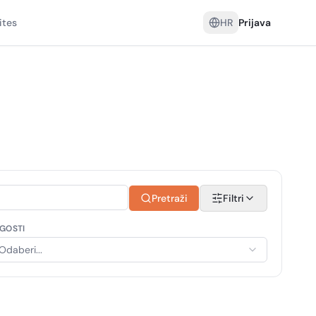
ites
HR
Prijava
Pretraži
Filtri
GOSTI
Odaberi...