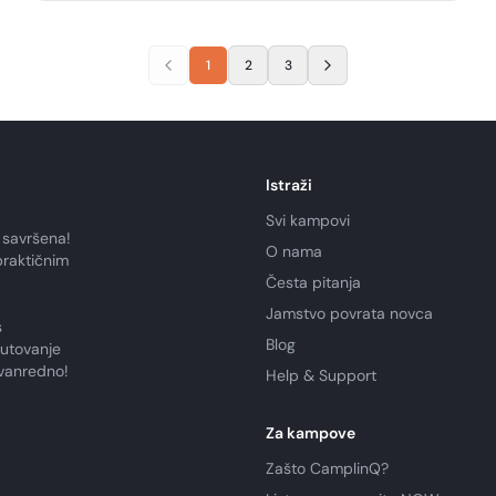
1
2
3
Istraži
Svi kampovi
 savršena!
O nama
praktičnim
Česta pitanja
Jamstvo povrata novca
s
Blog
putovanje
zvanredno!
Help & Support
Za kampove
Zašto CamplinQ?