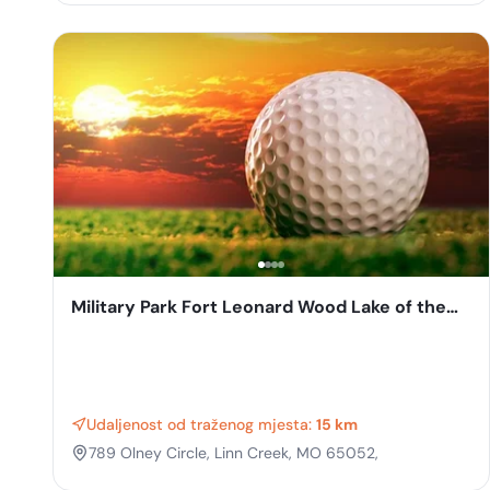
Military Park Fort Leonard Wood Lake of the
Ozarks Recreation Area
Udaljenost od traženog mjesta:
15 km
789 Olney Circle, Linn Creek, MO 65052,