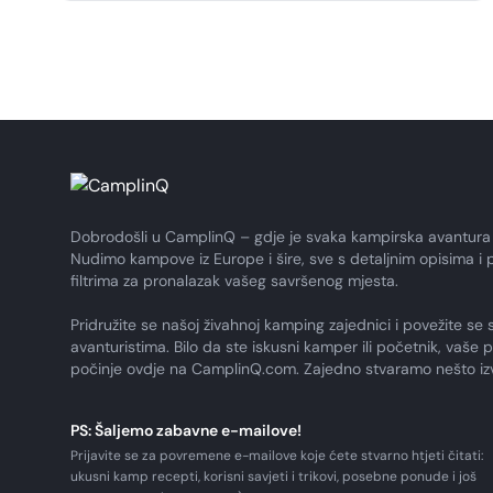
Dobrodošli u CamplinQ – gdje je svaka kampirska avantura
Nudimo kampove iz Europe i šire, sve s detaljnim opisima i 
filtrima za pronalazak vašeg savršenog mjesta.
Pridružite se našoj živahnoj kamping zajednici i povežite se 
avanturistima. Bilo da ste iskusni kamper ili početnik, vaše 
počinje ovdje na CamplinQ.com. Zajedno stvaramo nešto i
PS: Šaljemo zabavne e-mailove!
Prijavite se za povremene e-mailove koje ćete stvarno htjeti čitati:
ukusni kamp recepti, korisni savjeti i trikovi, posebne ponude i još