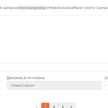
aži kampove
Vrste kampiranja
Mobilne kućice
Planer rute
For Camps
RAZDOBLJE PUTOVANJA
Odaberi datum
1
2
3