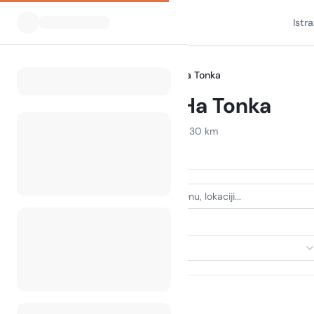
Istr
Svi kampovi
Missouri
Ha Ha Tonka
Home
Camping Ha Ha Tonka
Prikazani kampovi u radijusu od 30 km
20 kampova pronađeno
VRSTA SMJEŠTAJA
Odaberi smještaj