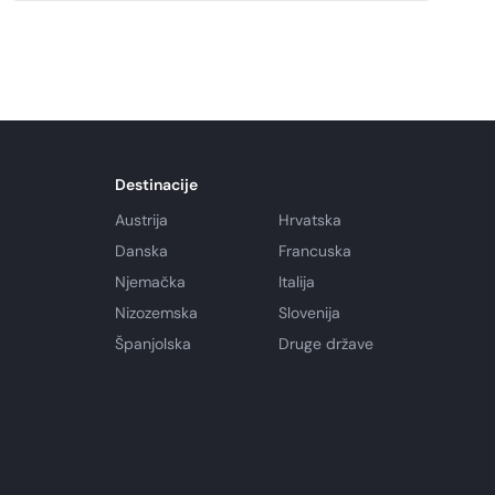
Destinacije
Austrija
Hrvatska
Danska
Francuska
Njemačka
Italija
Nizozemska
Slovenija
Španjolska
Druge države