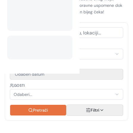
Prihvatite duh avanture i stvorite nezaboravne uspomene dok
kampirate na otoku Niger
—vaš savršen bijeg čeka!
VRSTA SMJEŠTAJA
Odaberi smještaj
RAZDOBLJE PUTOVANJA
Odaberi datum
GOSTI
Odaberi...
Pretraži
Filtri