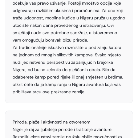
očekuje vas pravo uživanje. Postoji mnoštvo opcija koje
odgovaraju različitim ukusima i proračunima. Za one koji
traže udobnost, mobilne kućice u Nigeru pružaju ugodno
utočište nakon dana provedenog u istraživanju. Ovi
smještaji nude sve potrebne sadržaje, a istovremeno
vam omogućuju boravak blizu prirode.
Za tradicionalnije iskustvo razmislite o podizanju šatora
na jednom od mnogih slikovitih kampova. Svako mjesto
nudi jedinstvenu perspektivu zapanjujućih krajolika
Nigera, od bujne zelenila do pješčanih obala. Bilo da
odaberete kamp pored rijeke ili onaj smješten u brdima,
otkrit ćete da je kampiranje u Nigeru avantura koja vas
približava srcu ove prekrasne zemlje.
Priroda, plaže i aktivnosti na otvorenom
Niger je raj za ljubitelje prirode i tražitelje avanture.
Raznoliki ekosustavi zemlje pružaju obilje mogućnosti za