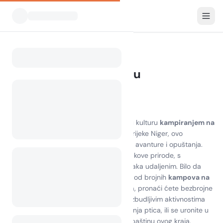
Svi kampovi
Niger
Home
Kampiranje u Nigeru
0 kampova pronađeno
Otkrijte ljepotu kampiranja na Nigeru
Doživite zadivljujuće krajolike i živopisnu kulturu
kampiranjem na
Nigeru
. Smješteno uz prekrasne obale rijeke Niger, ovo
odredište nudi jedinstvenu kombinaciju avanture i opuštanja.
Zamislite da se budite uz umirujuće zvukove prirode, s
netaknutim plažama svega nekoliko koraka udaljenim. Bilo da
odlučite postaviti svoj šator na jednom od brojnih
kampova na
Nigeru
ili uživati u udobnosti glampinga, pronaći ćete bezbrojne
mogućnosti za istraživanje. Uživajte u uzbudljivim aktivnostima
poput ribolova, planinarenja i promatranja ptica, ili se uronite u
lokalne atrakcije koje prikazuju bogatu baštinu ovog kraja.