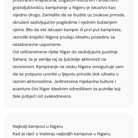
prostranim krajolicima, bogatom kulturom i srdačnom
gostoljubivošću, kampiranje u Nigeru je iskustvo kao
nijedno drugo. Zamislite da se budite uz zvukove prirode,
okruženi zadivljujućim pogledima i nježnim šuštanjem
vjetra. Bilo da ste iskusan kamper ili prvi put kampirate,
raznoliki krajolici Nigera pružaju idealnu pozadinu za
nezaboravne uspomene.
Od veličanstvene rijeke Niger do zadivljujuće pustinje
Sahara, ta je zemlja raj za ljubitelje aktivnosti na
otvorenom. Kampiranje na otoku Nigera omogućuje vam
da se potpuno uronite u ljepotu prirode dok uživate u
raznim aktivnostima. Jedinstvena mješavina kulture i
avanture čini Niger idealnim odredištem za putnike koji
žele pobjeći od svakodnevice.
Najbolji kampovi u Nigeru
Kad je riječ o traženju najboljih kampova u Nigeru,