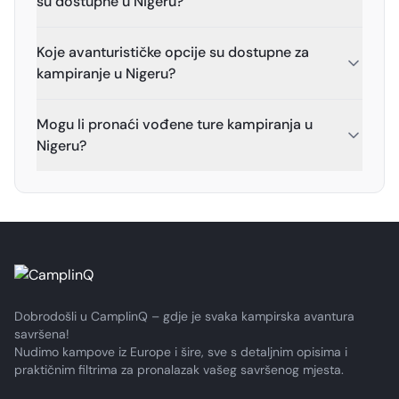
su dostupne u Nigeru?
Koje avanturističke opcije su dostupne za
kampiranje u Nigeru?
Mogu li pronaći vođene ture kampiranja u
Nigeru?
Dobrodošli u CamplinQ – gdje je svaka kampirska avantura
savršena!
Nudimo kampove iz Europe i šire, sve s detaljnim opisima i
praktičnim filtrima za pronalazak vašeg savršenog mjesta.