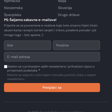
Njemačka
Italija
Nizozemska
Slovenija
Španjolska
Druge države
PS: Šaljemo zabavne e-mailove!
Prijavite se za povremene e-mailove koje ćete stvarno htjeti čitati:
ukusni kamp recepti, korisni savjeti i trikovi, posebne ponude i još
mnogo toga – bez spama. :)
Slažem se s primanjem vaših newslettera i prihvaćam izjavu o
privatnosti podataka.
*
Možete se odjaviti u bilo kojem trenutku pomoću linka u našem
newsletteru.
Pretplati se