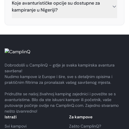
Koje avanturističke opcije su dostupne za
kampiranje u Nigeriji?
Dobrodošli u CamplinQ – gdje je svaka kampirska avantura
savršena!
Nudimo kampove iz Europe i šire, sve s detaljnim opisima i
praktičnim filtrima za pronalazak vašeg savršenog mjesta.
Pridružite se našoj živahnoj kamping zajednici i povežite se s
avanturistima. Bilo da ste iskusni kamper ili početnik, vaše
putovanje počinje ovdje na CamplinQ.com. Zajedno stvaramo
nešto izvanredno!
Istraži
Za kampove
Svi kampovi
Zašto CamplinQ?