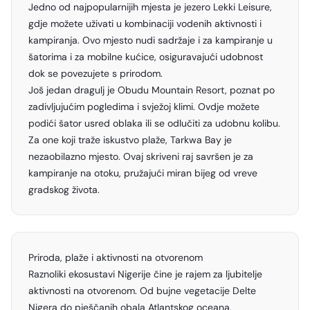
Jedno od najpopularnijih mjesta je jezero Lekki Leisure,
gdje možete uživati u kombinaciji vodenih aktivnosti i
kampiranja. Ovo mjesto nudi sadržaje i za kampiranje u
šatorima i za mobilne kućice, osiguravajući udobnost
dok se povezujete s prirodom.
Još jedan dragulj je Obudu Mountain Resort, poznat po
zadivljujućim pogledima i svježoj klimi. Ovdje možete
podići šator usred oblaka ili se odlučiti za udobnu kolibu.
Za one koji traže iskustvo plaže, Tarkwa Bay je
nezaobilazno mjesto. Ovaj skriveni raj savršen je za
kampiranje na otoku, pružajući miran bijeg od vreve
gradskog života.
Priroda, plaže i aktivnosti na otvorenom
Raznoliki ekosustavi Nigerije čine je rajem za ljubitelje
aktivnosti na otvorenom. Od bujne vegetacije Delte
Nigera do pješčanih obala Atlantskog oceana,