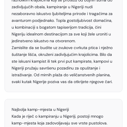
raznolikim krajolicima koji se protežu od bujnih šuma do
zadivljujućih obala, kampiranje u Nigeriji nudi
nezaboravno iskustvo ljubiteljima prirode i tragačima za
avanturom podjednako. Topla gostoljubivost domaćina,
u kombinaciji s bogatom tapiserijom tradicija, čini
Nigeriju idealnom destinacijom za sve koji žele uroniti u
jedinstveno iskustvo na otvorenom.
Zamislite da se budite uz zvukove cvrkuta ptica i nježno
šuštanje lišća, okruženi zadivljujućim krajolicima. Bilo da
ste iskusni kampist ili tek prvi put kampirate, kampovi u
Nigeriji pružaju savršenu pozadinu za opuštanje i
istraživanje. Od mirnih plaža do veličanstvenih planina,
svaki kutak Nigerije poziva vas da otkrijete njegove čari.
Najbolja kamp-mjesta u Nigeriji
Kada je riječ o kampiranju u Nigeriji, postoji mnogo
kamp-mjesta koja zadovoljavaju sve vrste pustolova.