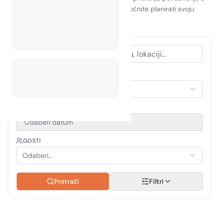
prirodom. Prigrlite boravak u prirodi i počnite planirati svoju
avanturu već danas!
VRSTA SMJEŠTAJA
Odaberi smještaj
RAZDOBLJE PUTOVANJA
Odaberi datum
GOSTI
Odaberi...
Pretraži
Filtri