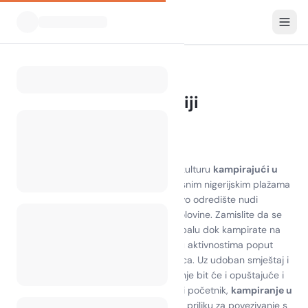
Svi kampovi
Nigerija
Home
Kampiranje u Nigeriji
0 kampova pronađeno
Otkrijte ljepotu kampiranja u Nigeriji
Doživite zadivljujuće krajolike i živahnu kulturu
kampirajući u
Nigeriji
. Od mirnih kampova na prekrasnim nigerijskim plažama
do bujnih šuma i valovitih brežuljaka, ovo odredište nudi
jedinstvenu kombinaciju prirode i pustolovine. Zamislite da se
budite uz zvuk valova koji zapljuskuju obalu dok kampirate na
nigerijskom otoku, gdje možete uživati u aktivnostima poput
planinarenja, ribolova i promatranja ptica. Uz udoban smještaj i
lokalne atrakcije u blizini, vaše kampiranje bit će i opuštajuće i
uzbudljivo. Bilo da ste iskusni kampist ili početnik,
kampiranje u
Nigeriji
jamči nezaboravne uspomene i priliku za povezivanje s