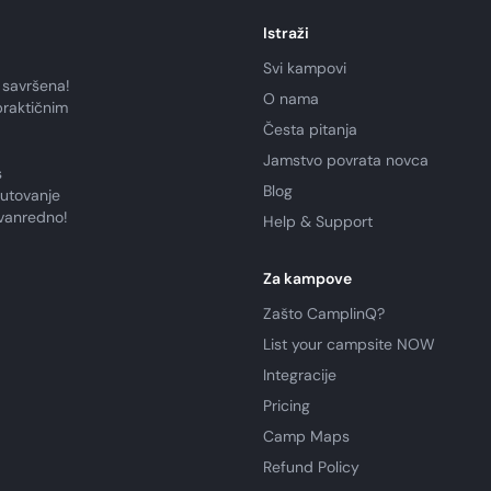
Istraži
Svi kampovi
 savršena!
O nama
praktičnim
Česta pitanja
Jamstvo povrata novca
s
Blog
putovanje
zvanredno!
Help & Support
Za kampove
Zašto CamplinQ?
List your campsite NOW
Integracije
Pricing
Camp Maps
Refund Policy