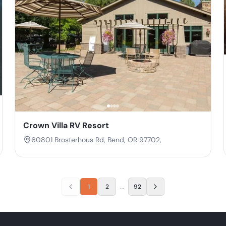
Crown Villa RV Resort
60801 Brosterhous Rd, Bend, OR 97702,
…
1
2
92