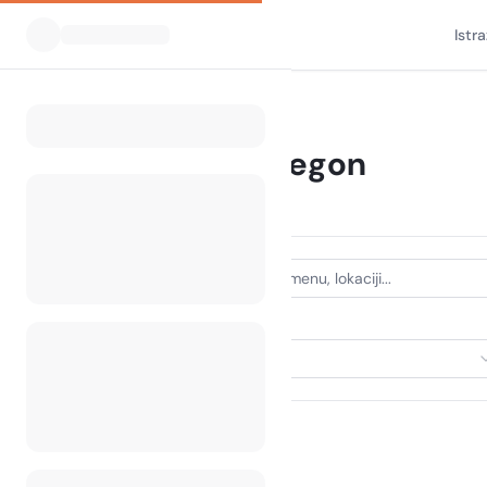
Istr
Svi kampovi
Oregon
Home
Camping Oregon
826 kampova pronađeno
VRSTA SMJEŠTAJA
Odaberi smještaj