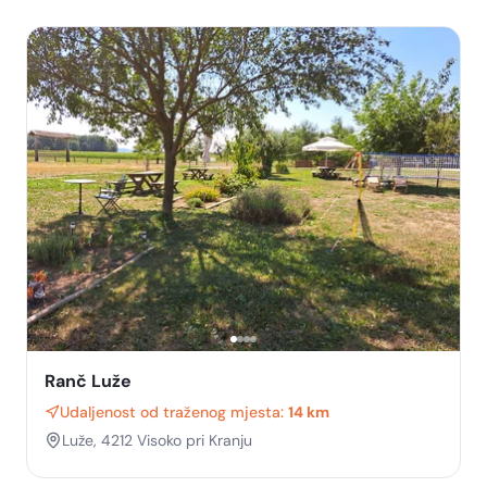
Ranč Luže
Udaljenost od traženog mjesta:
14 km
Luže, 4212 Visoko pri Kranju