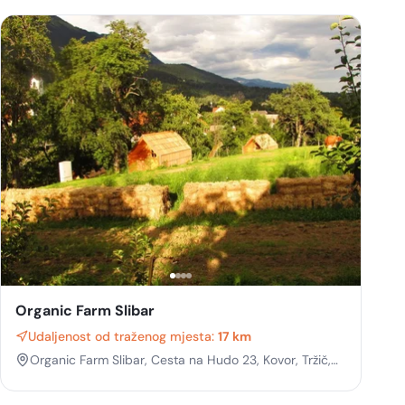
Organic Farm Slibar
Udaljenost od traženog mjesta:
17 km
Organic Farm Slibar, Cesta na Hudo 23, Kovor, Tržič,
Gorenjska, Slovenia, 4290