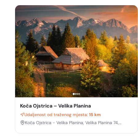
Koča Ojstrica – Velika Planina
Udaljenost od traženog mjesta:
15 km
Koča Ojstrica - Velika Planina, Velika Planina 74,
Stahovica, Osrednjeslovenska, Slovenia, 1242