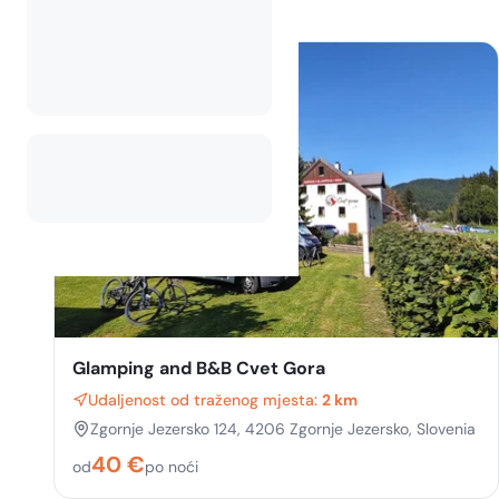
Glamping and B&B Cvet Gora
Udaljenost od traženog mjesta:
2 km
Zgornje Jezersko 124, 4206 Zgornje Jezersko, Slovenia
40
€
od
po noći