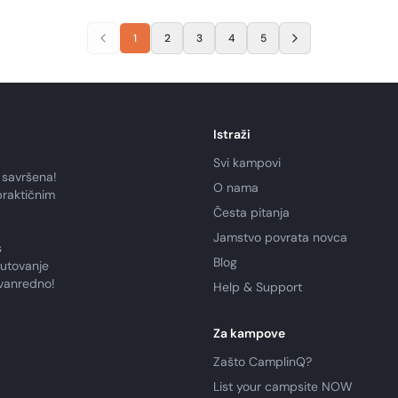
1
2
3
4
5
Istraži
Svi kampovi
 savršena!
O nama
praktičnim
Česta pitanja
Jamstvo povrata novca
s
Blog
putovanje
zvanredno!
Help & Support
Za kampove
Zašto CamplinQ?
List your campsite NOW