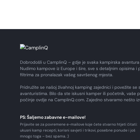
Dobrodošli u CamplinQ – gdje je svaka kampirska avantura
Nudimo kampove iz Europe i šire, sve s detaljnim opisima i 
filtrima za pronalazak vašeg savršenog mjesta.
Pridružite se našoj živahnoj kamping zajednici i povežite se 
avanturistima. Bilo da ste iskusni kamper ili početnik, vaše 
počinje ovdje na CamplinQ.com. Zajedno stvaramo nešto i
PS: Šaljemo zabavne e-mailove!
Prijavite se za povremene e-mailove koje ćete stvarno htjeti čitati:
ukusni kamp recepti, korisni savjeti i trikovi, posebne ponude i još
mnogo toga – bez spama. :)