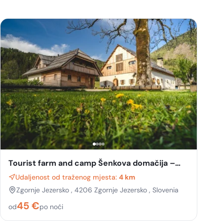
Tourist farm and camp Šenkova domačija –
Jezersko
Udaljenost od traženog mjesta:
4 km
Zgornje Jezersko , 4206 Zgornje Jezersko , Slovenia
45
€
od
po noći