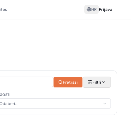
ites
HR
Prijava
Pretraži
Filtri
GOSTI
Odaberi...