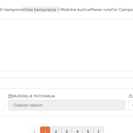
aži kampove
Vrste kampiranja
Mobilne kućice
Planer rute
For Camps
RAZDOBLJE PUTOVANJA
Odaberi datum
1
2
3
4
5