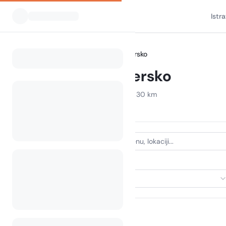
Istr
Svi kampovi
Slovenija
Jezersko
Home
Camping Jezersko
Prikazani kampovi u radijusu od 30 km
43 kampa pronađena
VRSTA SMJEŠTAJA
Odaberi smještaj