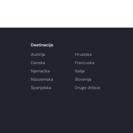
Destinacije
Austrija
Hrvatska
Danska
Francuska
Njemačka
Italija
Nizozemska
Slovenija
Španjolska
Druge države