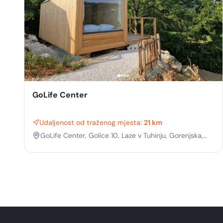
GoLife Center
Udaljenost od traženog mjesta:
21 km
GoLife Center, Golice 10, Laze v Tuhinju, Gorenjska,
Slovenia, 1219