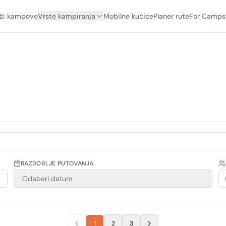
aži kampove
Vrste kampiranja
Mobilne kućice
Planer rute
For Camps
RAZDOBLJE PUTOVANJA
Odaberi datum
1
2
3