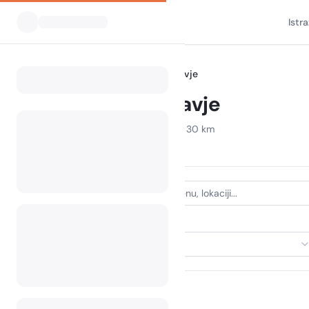
Istr
Svi kampovi
Slovenija
Zasavje
Home
Camping Zasavje
Prikazani kampovi u radijusu od 30 km
19 kampova pronađeno
VRSTA SMJEŠTAJA
Odaberi smještaj