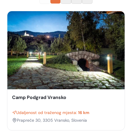
Camp Podgrad Vransko
Udaljenost od traženog mjesta:
16 km
Prapreče 30, 3305 Vransko, Slovenia