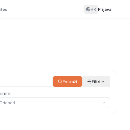
ites
HR
Prijava
Pretraži
Filtri
GOSTI
Odaberi...