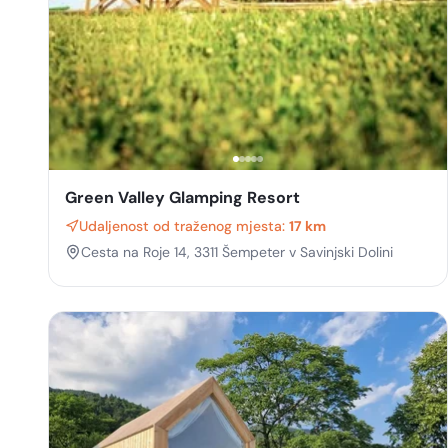
Green Valley Glamping Resort
Udaljenost od traženog mjesta:
17 km
Cesta na Roje 14, 3311 Šempeter v Savinjski Dolini