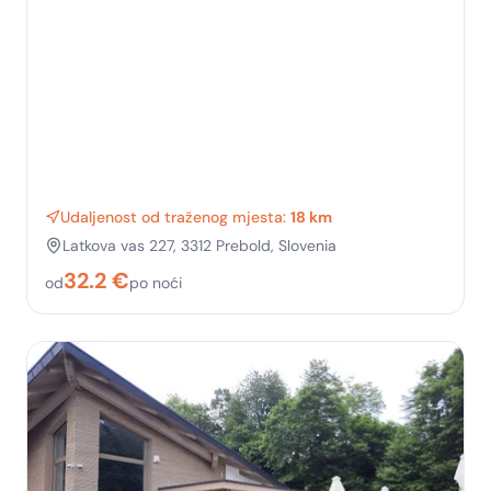
Udaljenost od traženog mjesta:
18 km
Latkova vas 227, 3312 Prebold, Slovenia
32.2
€
od
po noći