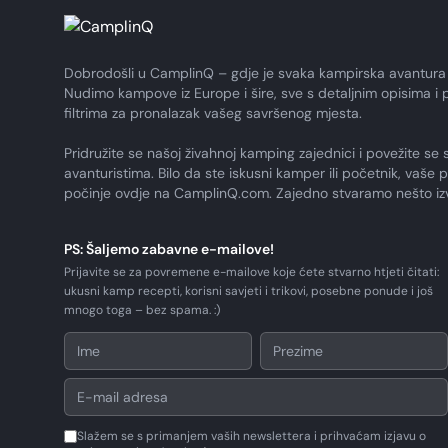
Dobrodošli u CamplinQ – gdje je svaka kampirska avantura
Nudimo kampove iz Europe i šire, sve s detaljnim opisima i 
filtrima za pronalazak vašeg savršenog mjesta.
Pridružite se našoj živahnoj kamping zajednici i povežite se 
avanturistima. Bilo da ste iskusni kamper ili početnik, vaše 
počinje ovdje na CamplinQ.com. Zajedno stvaramo nešto i
PS: Šaljemo zabavne e-mailove!
Prijavite se za povremene e-mailove koje ćete stvarno htjeti čitati:
ukusni kamp recepti, korisni savjeti i trikovi, posebne ponude i još
mnogo toga – bez spama. :)
Slažem se s primanjem vaših newslettera i prihvaćam izjavu o