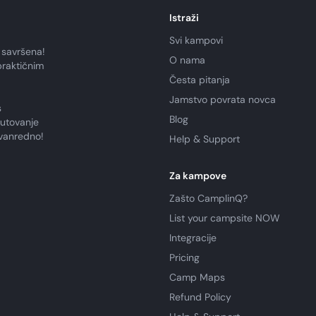
Istraži
Svi kampovi
 savršena!
O nama
praktičnim
Česta pitanja
Jamstvo povrata novca
s
Blog
putovanje
zvanredno!
Help & Support
Za kampove
Zašto CamplinQ?
List your campsite NOW
Integracije
Pricing
Camp Maps
Refund Policy