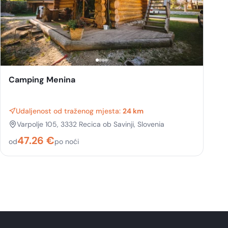
Camping Menina
Udaljenost od traženog mjesta:
24 km
Varpolje 105, 3332 Recica ob Savinji, Slovenia
47.26
€
od
po noći