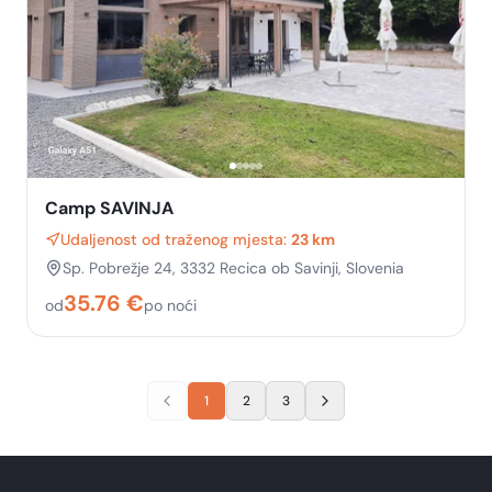
Camp SAVINJA
Udaljenost od traženog mjesta:
23 km
Sp. Pobrežje 24, 3332 Recica ob Savinji, Slovenia
35.76
€
od
po noći
1
2
3