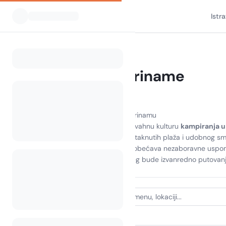
Istr
Svi kampovi
Surinam
Home
Camping Suriname
0 kampova pronađeno
Otkrijte ljepotu kampiranja u Surinamu
Doživite zadivljujuće krajolike i živahnu kulturu
kampiranja 
kombinaciju bujnih prašuma, netaknutih plaža i udobnog smješ
kampiranje na otoku Surinamu
obećava nezaboravne uspomene.
avanture i neka vaš sljedeći bijeg bude izvanredno putovanj
VRSTA SMJEŠTAJA