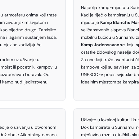
Najbolja kamp-mjesta u Sur
ću atmosferu onima koji traže
Kad je riječ o kampiranju u S
m životinjskim svijetom i
mjesta je
Kamp Blanche Mar
kao nijedno drugo. Zamislite
veličanstvenih slapova Blanch
ma i laganim šuštanjem lišća.
mobilnu kućicu u Surinamu za
 njezine zadivljujuće
Kamp Jodensavanne
, koja 
ostatke židovskog naselja do
irodom uz uživanje u
Za one koji traže avanturistič
mpist ili početnik, kampovi u
kampove koji su savršeni za za
i nezaboravan boravak. Od
UNESCO-v popis svjetske bašt
aki kamp nudi jedinstvenu
idealnim mjestom za kampira
Uživajte u lokalnoj kulturi i kuh
ječ je o uživanju u otvorenom
Dok kampirate u Surinamu, ne p
duž obale Atlantskog oceana,
mješavina raznih etničkih skup