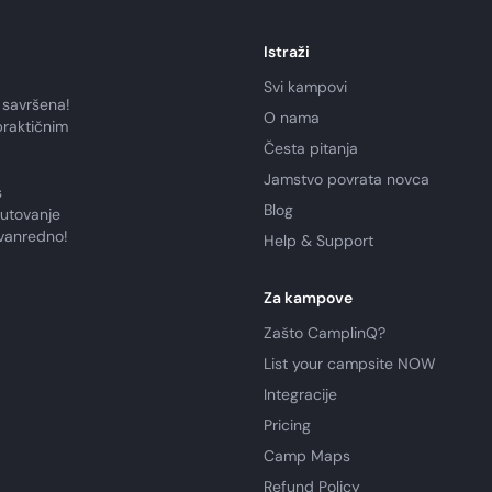
Istraži
Svi kampovi
 savršena!
O nama
praktičnim
Česta pitanja
Jamstvo povrata novca
s
Blog
putovanje
zvanredno!
Help & Support
Za kampove
Zašto CamplinQ?
List your campsite NOW
Integracije
Pricing
Camp Maps
Refund Policy