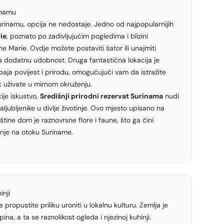
inamu
urinamu, opcija ne nedostaje. Jedno od najpopularnijih
ie
, poznato po zadivljujućim pogledima i blizini
e Marie. Ovdje možete postaviti šator ili unajmiti
 dodatnu udobnost. Druga fantastična lokacija je
spaja povijest i prirodu, omogućujući vam da istražite
k uživate u mirnom okruženju.
kije iskustvo,
Središnji prirodni rezervat Surinama
nudi
ljubljenike u divlje životinje. Ovo mjesto upisano na
ine dom je raznovrsne flore i faune, što ga čini
nje na otoku Suriname.
inji
ropustite priliku uroniti u lokalnu kulturu. Zemlja je
ina, a ta se raznolikost ogleda i njezinoj kuhinji.