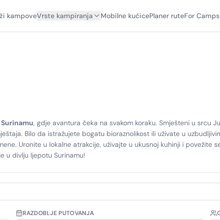
aži kampove
Vrste kampiranja
Mobilne kućice
Planer rute
For Camps
u Surinamu
, gdje avantura čeka na svakom koraku. Smješteni u srcu J
taja. Bilo da istražujete bogatu bioraznolikost ili uživate u uzbudljiv
 Uronite u lokalne atrakcije, uživajte u ukusnoj kuhinji i povežite se 
e u divlju ljepotu Surinamu!
RAZDOBLJE PUTOVANJA