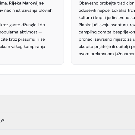
vima.
Rijeka Marowijne
Obavezno probajte tradicion
iv način istraživanja plovnih
oduševiti nepce. Lokalna tržn
kulturu i kupiti jedinstvene su
 kroz guste džungle i do
Planirajući svoju avanturu, ra
 popularna aktivnost —
camplinq.com za besprijekorn
čite kroz prašumu ili se
pronaći savršeno mjesto za už
ijekom vašeg kampiranja
okupite prijatelje ili obitelj
ovom prekrasnom južnoameri
u?