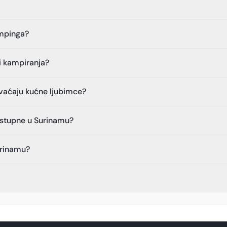
ampinga?
di kampiranja?
hvaćaju kućne ljubimce?
dostupne u Surinamu?
urinamu?