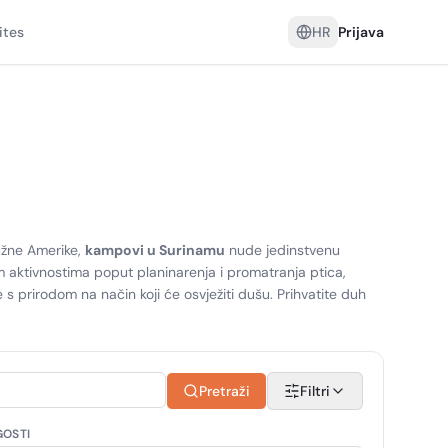
ites
HR
Prijava
užne Amerike,
kampovi u Surinamu
nude jedinstvenu
im aktivnostima poput planinarenja i promatranja ptica,
s prirodom na način koji će osvježiti dušu. Prihvatite duh
Pretraži
Filtri
GOSTI