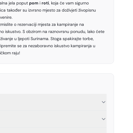
alna jela poput
pom
i
roti
, koja će vam sigurno
ica također su izvrsno mjesto za doživjeti živopisnu
venire.
zmislite o rezervaciji mjesta za kampiranje na
o iskustvo. S obzirom na raznovrsnu ponudu, lako ćete
ivanje u ljepoti Surinama. Stoga spakirajte torbe,
 i pripremite se za nezaboravno iskustvo kampiranja u
čkom raju!