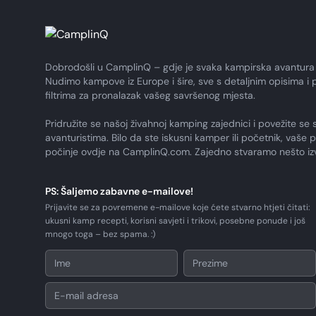
Dobrodošli u CamplinQ – gdje je svaka kampirska avantura
Nudimo kampove iz Europe i šire, sve s detaljnim opisima i 
filtrima za pronalazak vašeg savršenog mjesta.
Pridružite se našoj živahnoj kamping zajednici i povežite se 
avanturistima. Bilo da ste iskusni kamper ili početnik, vaše 
počinje ovdje na CamplinQ.com. Zajedno stvaramo nešto i
PS: Šaljemo zabavne e-mailove!
Prijavite se za povremene e-mailove koje ćete stvarno htjeti čitati:
ukusni kamp recepti, korisni savjeti i trikovi, posebne ponude i još
mnogo toga – bez spama. :)