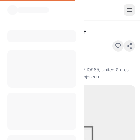
Svi kampovi
1 Happy Camper Way
Home
1 Happy Camper Way
1 Happy Camper Way,, Pearl River, NY 10965, United States
100
+
pregleda u posljednjem mjesecu