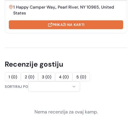
1 Happy Camper Way,, Pearl River, NY 10965, United
States
PRIKAŽI NA KARTI
Recenzije gostiju
1
(
0
)
2
(
0
)
3
(
0
)
4
(
0
)
5
(
0
)
SORTIRAJ PO
Nema recenzija za ovaj kamp.