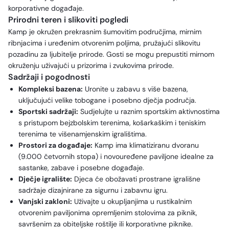
korporativne događaje.
Prirodni teren i slikoviti pogledi
Kamp je okružen prekrasnim šumovitim područjima, mirnim
ribnjacima i uređenim otvorenim poljima, pružajući slikovitu
pozadinu za ljubitelje prirode. Gosti se mogu prepustiti mirnom
okruženju uživajući u prizorima i zvukovima prirode.
Sadržaji i pogodnosti
Kompleksi bazena:
Uronite u zabavu s više bazena,
uključujući velike tobogane i posebno dječja područja.
Sportski sadržaji:
Sudjelujte u raznim sportskim aktivnostima
s pristupom bejzbolskim terenima, košarkaškim i teniskim
terenima te višenamjenskim igralištima.
Prostori za događaje:
Kamp ima klimatiziranu dvoranu
(9.000 četvornih stopa) i novouređene paviljone idealne za
sastanke, zabave i posebne događaje.
Dječje igralište:
Djeca će obožavati prostrane igrališne
sadržaje dizajnirane za sigurnu i zabavnu igru.
Vanjski zakloni:
Uživajte u okupljanjima u rustikalnim
otvorenim paviljonima opremljenim stolovima za piknik,
savršenim za obiteljske roštilje ili korporativne piknike.