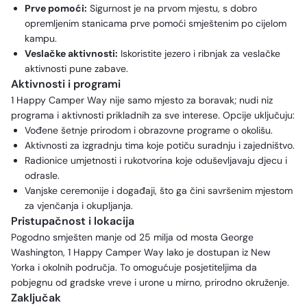
Prve pomoći:
Sigurnost je na prvom mjestu, s dobro
opremljenim stanicama prve pomoći smještenim po cijelom
kampu.
Veslačke aktivnosti:
Iskoristite jezero i ribnjak za veslačke
aktivnosti pune zabave.
Aktivnosti i programi
1 Happy Camper Way nije samo mjesto za boravak; nudi niz
programa i aktivnosti prikladnih za sve interese. Opcije uključuju:
Vođene šetnje prirodom i obrazovne programe o okolišu.
Aktivnosti za izgradnju tima koje potiču suradnju i zajedništvo.
Radionice umjetnosti i rukotvorina koje oduševljavaju djecu i
odrasle.
Vanjske ceremonije i događaji, što ga čini savršenim mjestom
za vjenčanja i okupljanja.
Pristupačnost i lokacija
Pogodno smješten manje od 25 milja od mosta George
Washington, 1 Happy Camper Way lako je dostupan iz New
Yorka i okolnih područja. To omogućuje posjetiteljima da
pobjegnu od gradske vreve i urone u mirno, prirodno okruženje.
Zaključak