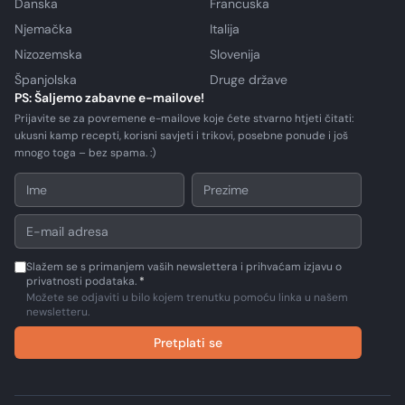
Danska
Francuska
Njemačka
Italija
Nizozemska
Slovenija
Španjolska
Druge države
PS: Šaljemo zabavne e-mailove!
Prijavite se za povremene e-mailove koje ćete stvarno htjeti čitati:
ukusni kamp recepti, korisni savjeti i trikovi, posebne ponude i još
mnogo toga – bez spama. :)
Slažem se s primanjem vaših newslettera i prihvaćam izjavu o
privatnosti podataka.
*
Možete se odjaviti u bilo kojem trenutku pomoću linka u našem
newsletteru.
Pretplati se