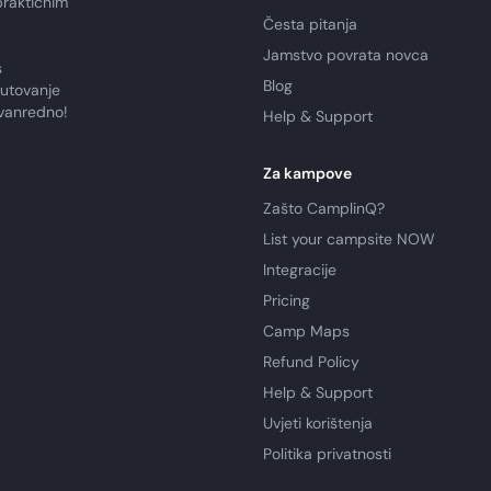
praktičnim
Česta pitanja
Jamstvo povrata novca
s
Blog
putovanje
zvanredno!
Help & Support
Za kampove
Zašto CamplinQ?
List your campsite NOW
Integracije
Pricing
Camp Maps
Refund Policy
Help & Support
Uvjeti korištenja
Politika privatnosti