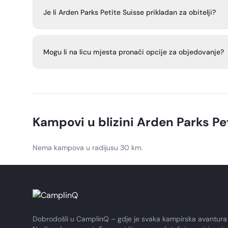
Kamp ima vanjski bazen, sportske sadržaje, restoran i ba
programe za djecu, malu trgovinu i igrališta.
Je li Arden Parks Petite Suisse prikladan za obitelji?
Da, kamp je prilagođen obiteljima, s programima zabave
djeci.
Mogu li na licu mjesta pronaći opcije za objedovanje?
Da, na raspolaganju je restoran i bar na licu mjesta za go
Kampovi u blizini
Arden Parks Pe
Nema kampova u radijusu 30 km.
Dobrodošli u CamplinQ – gdje je svaka kampirska avantura