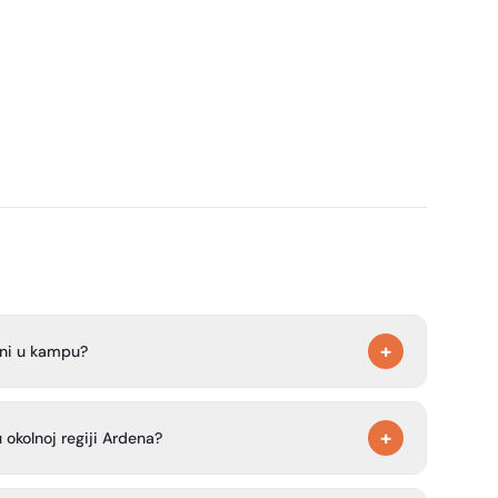
+
jeni u kampu?
ni na području kampa.
+
 okolnoj regiji Ardena?