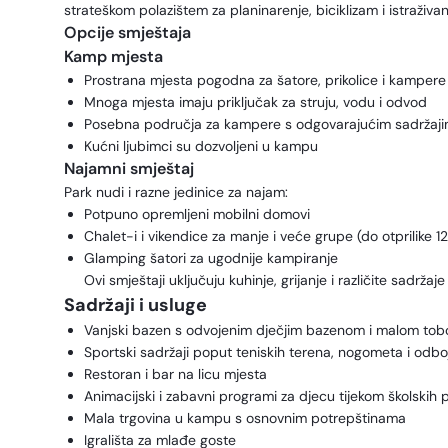
strateškom polazištem za planinarenje, biciklizam i istraživanj
Opcije smještaja
Kamp mjesta
Prostrana mjesta pogodna za šatore, prikolice i kampere
Mnoga mjesta imaju priključak za struju, vodu i odvod
Posebna područja za kampere s odgovarajućim sadržaj
Kućni ljubimci su dozvoljeni u kampu
Najamni smještaj
Park nudi i razne jedinice za najam:
Potpuno opremljeni mobilni domovi
Chalet-i i vikendice za manje i veće grupe (do otprilike 1
Glamping šatori za ugodnije kampiranje
Ovi smještaji uključuju kuhinje, grijanje i različite sadrža
Sadržaji i usluge
Vanjski bazen s odvojenim dječjim bazenom i malom to
Sportski sadržaji poput teniskih terena, nogometa i odbo
Restoran i bar na licu mjesta
Animacijski i zabavni programi za djecu tijekom školskih 
Mala trgovina u kampu s osnovnim potrepštinama
Igrališta za mlađe goste