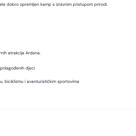
i žele dobro opremljen kamp s izravnim pristupom prirodi.
rnih atrakcija Ardena.
 prilagođenih djeci
ju, biciklizmu i avanturističkim sportovima