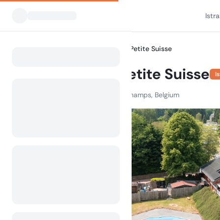
Istr
Svi kampovi
Arden Parks Petite Suisse
Home
Arden Parks Petite Suisse
I
Rue Al Bounire 27, 6960 Dochamps, Belgium