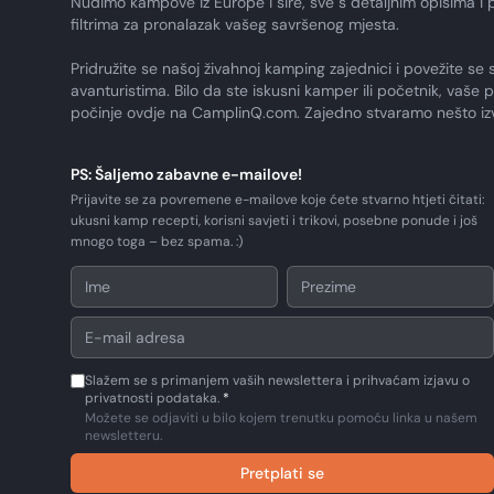
Nudimo kampove iz Europe i šire, sve s detaljnim opisima i 
filtrima za pronalazak vašeg savršenog mjesta.
Pridružite se našoj živahnoj kamping zajednici i povežite se 
avanturistima. Bilo da ste iskusni kamper ili početnik, vaše 
počinje ovdje na CamplinQ.com. Zajedno stvaramo nešto i
PS: Šaljemo zabavne e-mailove!
Prijavite se za povremene e-mailove koje ćete stvarno htjeti čitati:
ukusni kamp recepti, korisni savjeti i trikovi, posebne ponude i još
mnogo toga – bez spama. :)
Slažem se s primanjem vaših newslettera i prihvaćam izjavu o
privatnosti podataka.
*
Možete se odjaviti u bilo kojem trenutku pomoću linka u našem
newsletteru.
Pretplati se