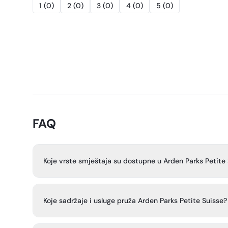
1
(
0
)
2
(
0
)
3
(
0
)
4
(
0
)
5
(
0
)
FAQ
Koje vrste smještaja su dostupne u Arden Parks Petite
Kamp nudi prostrane parcele za šatore, kampere i motorn
smještaja uključujući potpuno opremljene mobilne kućice
Koje sadržaje i usluge pruža Arden Parks Petite Suisse?
šatore.