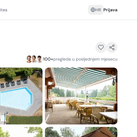
ites
HR
Prijava
100
+
pregleda u posljednjem mjesecu