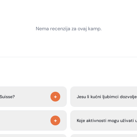
Nema recenzija za ovaj kamp.
+
 Suisse?
Jesu li kućni ljubimci dozvol
a vozila, kao i najam
Da, kućni ljubimci su dozvolje
+
, šatore, vikendice i glamping
Koje aktivnosti mogu uživati u