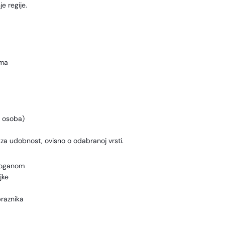
e regije.
ima
2 osoba)
je za udobnost, ovisno o odabranoj vrsti.
boganom
jke
praznika