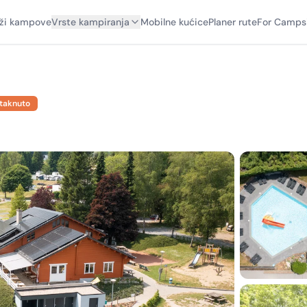
aži kampove
Vrste kampiranja
Mobilne kućice
Planer rute
For Camps
staknuto