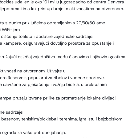
ockies udaljen je oko 101 milju jugozapadno od centra Denvera i
ljepotama i ima lak pristup brojnim aktivnostima na otvorenom.
sta s punim priključcima opremljenim s 20/30/50 amp
i WiFi-jem.
 čišćenje toaleta i dodatne zajedničke sadržaje.
ke kampere, osiguravajući dovoljno prostora za opuštanje i
pružajući osjećaj zajedništva među članovima i njihovim gostima.
tivnosti na otvorenom. Uživajte u:
ero Reservoir, popularni za ribolov i vodene sportove.
aze savršene za pješačenje i vožnju bicikla, s prekrasnim
ampa pružaju izvrsne prilike za promatranje lokalne divljači.
ne sadržaje:
 bazenom, teniskim/pickleball terenima, igralištu i bejzbolskom
ka ograda za vaše potrebe jahanja.