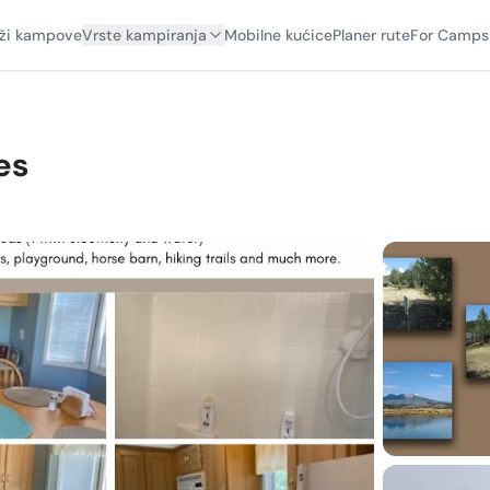
aži kampove
Vrste kampiranja
Mobilne kućice
Planer rute
For Camps
es