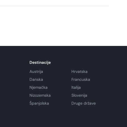
Destinacije
Austrija
Hrvatska
Danska
Francuska
Njemačka
Italija
Nizozemska
Slovenija
Španjolska
Druge države