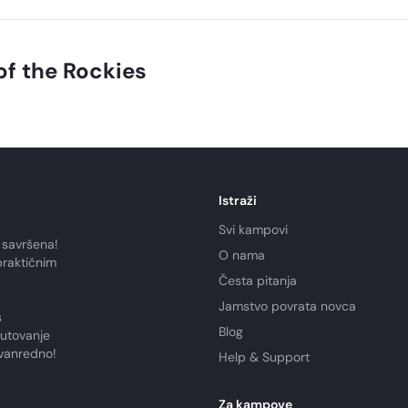
ark.
f the Rockies
Istraži
Svi kampovi
 savršena!
O nama
praktičnim
Česta pitanja
Jamstvo povrata novca
s
Blog
putovanje
zvanredno!
Help & Support
Za kampove