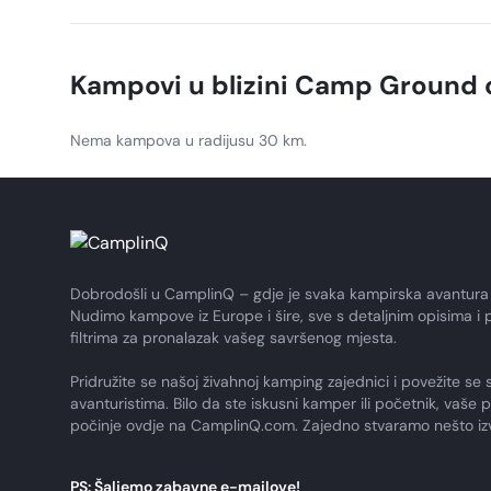
morate provjeriti je li na snazi zabrana loženja za okrug P
Kampovi u blizini
Camp Ground o
Nema kampova u radijusu 30 km.
Dobrodošli u CamplinQ – gdje je svaka kampirska avantura
Nudimo kampove iz Europe i šire, sve s detaljnim opisima i 
filtrima za pronalazak vašeg savršenog mjesta.
Pridružite se našoj živahnoj kamping zajednici i povežite se 
avanturistima. Bilo da ste iskusni kamper ili početnik, vaše 
počinje ovdje na CamplinQ.com. Zajedno stvaramo nešto i
PS: Šaljemo zabavne e-mailove!