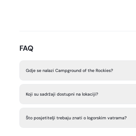
FAQ
Gdje se nalazi Campground of the Rockies?
To je privatni RV ranč na autocesti 285 južno od Fairpla
Koji su sadržaji dostupni na lokaciji?
Zajednički sadržaji uključuju ložu, kupaonicu i praonicu ru
tenis/pickleball, igralište, bejzbolsko igralište, potkove, 
Što posjetitelji trebaju znati o logorskim vatrama?
prostor za konje.
Prije paljenja logorske vatre na vašem mjestu potreban j