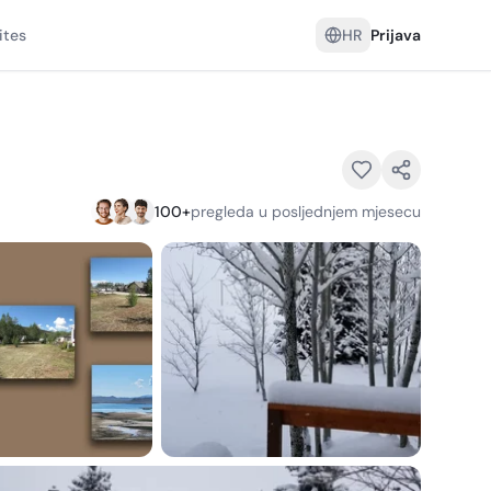
ites
HR
Prijava
100
+
pregleda u posljednjem mjesecu