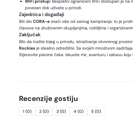
WiFi pristup:
Besplatni ograničeni WiFi dostupan je na
povezan dok uživate u prirodi.
Zajednica i događaji
Biti dio
CORA-e
znači više od samog kampiranja; to je pridru
članove na društvenim okupljanjima, roštiljima i organiziran
Zaključak
Bilo da tražite bijeg u prirodu, istraživanje otvorenog prostora 
Rockies
je idealno odredište. Sa svojim mnoštvom sadržaja, 
Stjenovite planine čeka. Iskusite mir, avanturu i zabavu koj
Recenzije gostiju
1
(
0
)
2
(
0
)
3
(
0
)
4
(
0
)
5
(
0
)