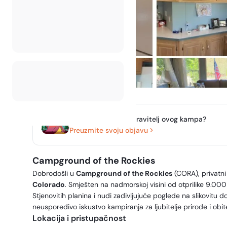
Jeste li vlasnik ili upravitelj ovog kampa?
Preuzmite svoju objavu
Campground of the Rockies
Dobrodošli u
Campground of the Rockies
(CORA), privatn
Colorado
. Smješten na nadmorskoj visini od otprilike 9.000
Stjenovitih planina i nudi zadivljujuće poglede na slikovitu 
neusporedivo iskustvo kampiranja za ljubitelje prirode i obitel
Lokacija i pristupačnost