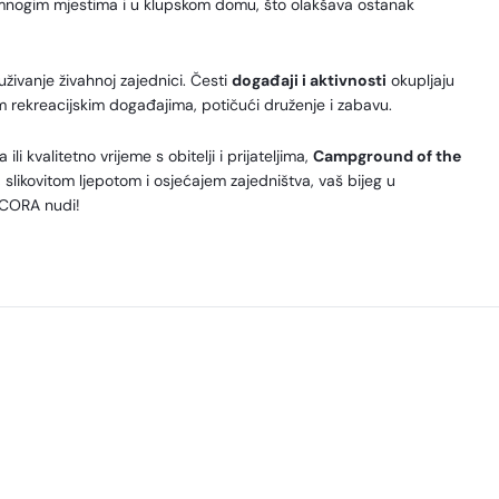
 mnogim mjestima i u klupskom domu, što olakšava ostanak
živanje živahnoj zajednici. Česti
događaji i aktivnosti
okupljaju
im rekreacijskim događajima, potičući druženje i zabavu.
ili kvalitetno vrijeme s obitelji i prijateljima,
Campground of the
slikovitom ljepotom i osjećajem zajedništva, vaš bijeg u
u CORA nudi!