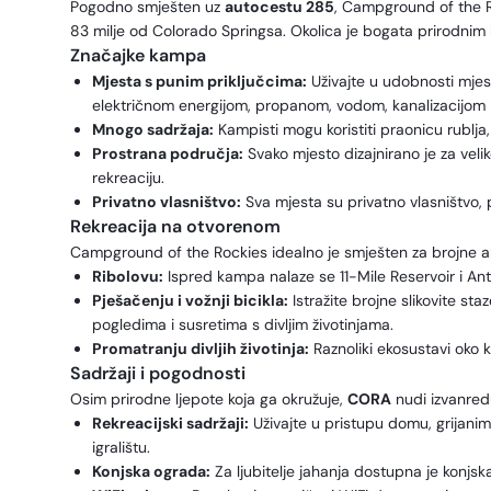
Pogodno smješten uz
autocestu 285
, Campground of the R
83 milje od Colorado Springsa. Okolica je bogata prirodnim 
Značajke kampa
Mjesta s punim priključcima:
Uživajte u udobnosti mje
električnom energijom, propanom, vodom, kanalizacijom 
Mnogo sadržaja:
Kampisti mogu koristiti praonicu rublja,
Prostrana područja:
Svako mjesto dizajnirano je za veli
rekreaciju.
Privatno vlasništvo:
Sva mjesta su privatno vlasništvo, 
Rekreacija na otvorenom
Campground of the Rockies idealno je smješten za brojne ak
Ribolovu:
Ispred kampa nalaze se 11-Mile Reservoir i Ant
Pješačenju i vožnji bicikla:
Istražite brojne slikovite st
pogledima i susretima s divljim životinjama.
Promatranju divljih životinja:
Raznoliki ekosustavi oko k
Sadržaji i pogodnosti
Osim prirodne ljepote koja ga okružuje,
CORA
nudi izvanred
Rekreacijski sadržaji:
Uživajte u pristupu domu, grijanim
igralištu.
Konjska ograda:
Za ljubitelje jahanja dostupna je konjs