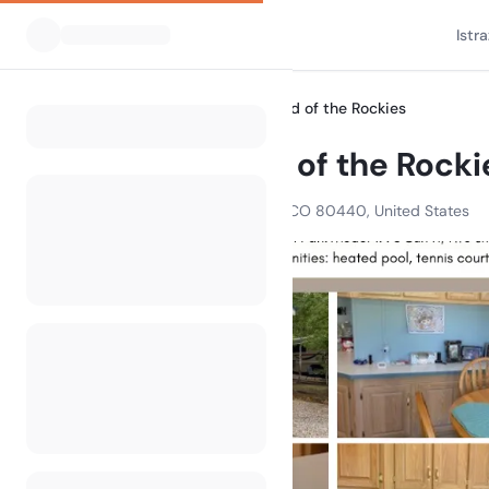
Istr
Svi kampovi
Camp Ground of the Rockies
Home
Camp Ground of the Rocki
6820 US Hwy 285, Fairplay, CO 80440, United States