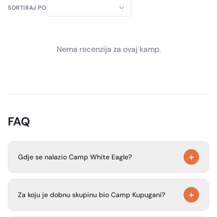
SORTIRAJ PO
Nema recenzija za ovaj kamp.
FAQ
+
Gdje se nalazio Camp White Eagle?
Camp White Eagle bio je u Leaf Riveru, Illinois, na adresi
+
6903 West White Eagle Road.
Za koju je dobnu skupinu bio Camp Kupugani?