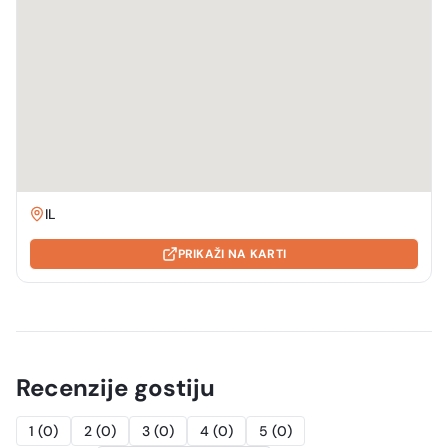
IL
PRIKAŽI NA KARTI
Recenzije gostiju
1
(
0
)
2
(
0
)
3
(
0
)
4
(
0
)
5
(
0
)