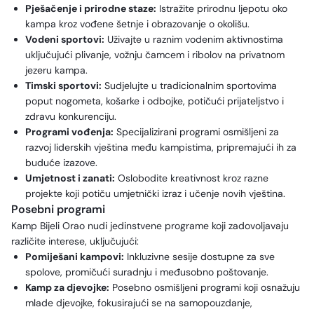
Pješačenje i prirodne staze:
Istražite prirodnu ljepotu oko
kampa kroz vođene šetnje i obrazovanje o okolišu.
Vodeni sportovi:
Uživajte u raznim vodenim aktivnostima
uključujući plivanje, vožnju čamcem i ribolov na privatnom
jezeru kampa.
Timski sportovi:
Sudjelujte u tradicionalnim sportovima
poput nogometa, košarke i odbojke, potičući prijateljstvo i
zdravu konkurenciju.
Programi vođenja:
Specijalizirani programi osmišljeni za
razvoj liderskih vještina među kampistima, pripremajući ih za
buduće izazove.
Umjetnost i zanati:
Oslobodite kreativnost kroz razne
projekte koji potiču umjetnički izraz i učenje novih vještina.
Posebni programi
Kamp Bijeli Orao nudi jedinstvene programe koji zadovoljavaju
različite interese, uključujući:
Pomiješani kampovi:
Inkluzivne sesije dostupne za sve
spolove, promičući suradnju i međusobno poštovanje.
Kamp za djevojke:
Posebno osmišljeni programi koji osnažuju
mlade djevojke, fokusirajući se na samopouzdanje,