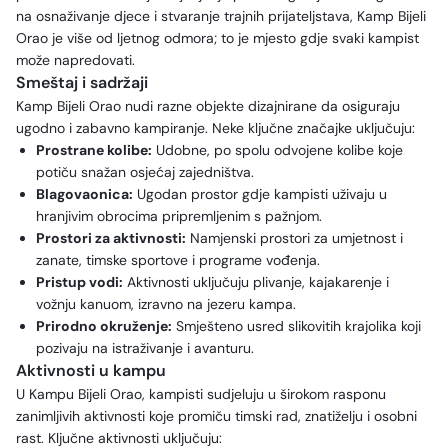
na osnaživanje djece i stvaranje trajnih prijateljstava, Kamp Bijeli
Orao je više od ljetnog odmora; to je mjesto gdje svaki kampist
može napredovati.
Smeštaj i sadržaji
Kamp Bijeli Orao nudi razne objekte dizajnirane da osiguraju
ugodno i zabavno kampiranje. Neke ključne značajke uključuju:
Prostrane kolibe:
Udobne, po spolu odvojene kolibe koje
potiču snažan osjećaj zajedništva.
Blagovaonica:
Ugodan prostor gdje kampisti uživaju u
hranjivim obrocima pripremljenim s pažnjom.
Prostori za aktivnosti:
Namjenski prostori za umjetnost i
zanate, timske sportove i programe vođenja.
Pristup vodi:
Aktivnosti uključuju plivanje, kajakarenje i
vožnju kanuom, izravno na jezeru kampa.
Prirodno okruženje:
Smješteno usred slikovitih krajolika koji
pozivaju na istraživanje i avanturu.
Aktivnosti u kampu
U Kampu Bijeli Orao, kampisti sudjeluju u širokom rasponu
zanimljivih aktivnosti koje promiču timski rad, znatiželju i osobni
rast. Ključne aktivnosti uključuju: