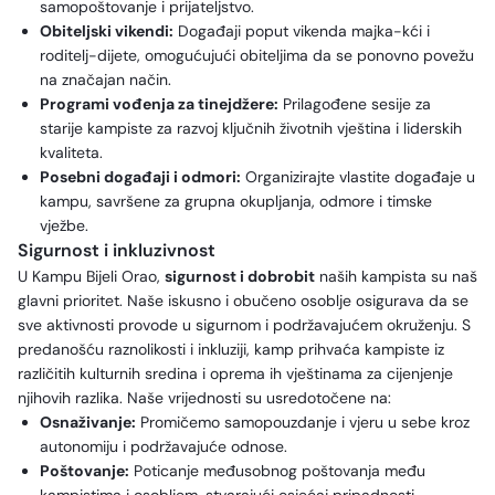
samopoštovanje i prijateljstvo.
Obiteljski vikendi:
Događaji poput vikenda majka-kći i
roditelj-dijete, omogućujući obiteljima da se ponovno povežu
na značajan način.
Programi vođenja za tinejdžere:
Prilagođene sesije za
starije kampiste za razvoj ključnih životnih vještina i liderskih
kvaliteta.
Posebni događaji i odmori:
Organizirajte vlastite događaje u
kampu, savršene za grupna okupljanja, odmore i timske
vježbe.
Sigurnost i inkluzivnost
U Kampu Bijeli Orao,
sigurnost i dobrobit
naših kampista su naš
glavni prioritet. Naše iskusno i obučeno osoblje osigurava da se
sve aktivnosti provode u sigurnom i podržavajućem okruženju. S
predanošću raznolikosti i inkluziji, kamp prihvaća kampiste iz
različitih kulturnih sredina i oprema ih vještinama za cijenjenje
njihovih razlika. Naše vrijednosti su usredotočene na:
Osnaživanje:
Promičemo samopouzdanje i vjeru u sebe kroz
autonomiju i podržavajuće odnose.
Poštovanje:
Poticanje međusobnog poštovanja među