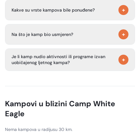
Kamp je bio namijenjen djeci u dobi od 7 do 15 godina.
+
Kakve su vrste kampova bile ponuđene?
Na stranici su opisane sesije samo za djevojčice i
+
mješovite sesije za sve spolove, a sesije su trajale dva ili
Na što je kamp bio usmjeren?
četiri tjedna.
Camp Kupugani naglašavao je raznolikost, sigurnost,
Je li kamp nudio aktivnosti ili programe izvan
osobni rast i stvaranje prijateljstava u poticajnom
+
uobičajenog ljetnog kampa?
okruženju.
Da. Na stranici se spominju programi za tinejdžersko
vodstvo, vikend majka-kći, vikend roditelj-dijete, programi
za izgradnju tima, povlačenja i prostor za događanja te
obrazovanje na otvorenom.
Kampovi u blizini
Camp White
Eagle
Nema kampova u radijusu 30 km.