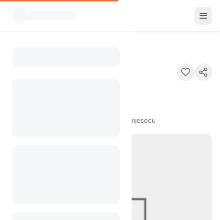
Svi kampovi
Camp White Eagle
Home
Camp White Eagle
IL
100
+
pregleda u posljednjem mjesecu