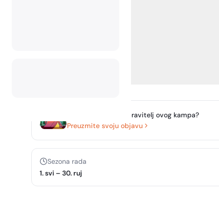
Jeste li vlasnik ili upravitelj ovog kampa?
Preuzmite svoju objavu
Sezona rada
1. svi
–
30. ruj