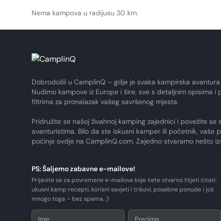
Nema kampova u radijusu 30 km.
Dobrodošli u CamplinQ – gdje je svaka kampirska avantura
Nudimo kampove iz Europe i šire, sve s detaljnim opisima i 
filtrima za pronalazak vašeg savršenog mjesta.
Pridružite se našoj živahnoj kamping zajednici i povežite se 
avanturistima. Bilo da ste iskusni kamper ili početnik, vaše 
počinje ovdje na CamplinQ.com. Zajedno stvaramo nešto i
PS: Šaljemo zabavne e-mailove!
Prijavite se za povremene e-mailove koje ćete stvarno htjeti čitati:
ukusni kamp recepti, korisni savjeti i trikovi, posebne ponude i još
mnogo toga – bez spama. :)