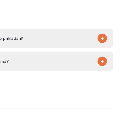
+
p prikladan?
 šatorima, kamperima i prikolicama.
+
tima?
čvorove s uvijek toplom vodom, 2 toaleta, 2 tuša, 3
ranje rublja i prostor za pranje posuđa u hladu stare
šarkaško igralište, prostor za roštilj i mnoga mjesta za