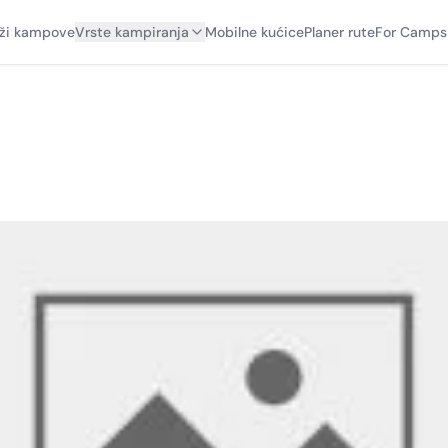
aži kampove
Vrste kampiranja
Mobilne kućice
Planer rute
For Camps