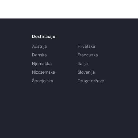
Destinacije
Austrija
Hrvatska
Danska
Francuska
Njemačka
Italija
Nizozemska
Slovenija
Španjolska
Druge države