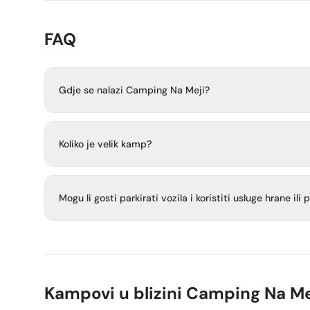
FAQ
Gdje se nalazi Camping Na Meji?
Camping Na Meji nalazi se uz istoimeni pansion, na rubu 
Pruža širok pogled na Pivšku krašku ravnicu i prema Nan
Koliko je velik kamp?
To je mali kamp s oko 10 do 15 kamperskih mjesta, plus 
osobe.
Mogu li gosti parkirati vozila i koristiti usluge hrane ili 
Vozila se mogu parkirati uz šator ili na parkiralištu isp
koristiti blagovaonicu u pansionu, gdje se ujutro može nar
hladnjak sa samoposluživanjem s hladnim pićima, vinom
Kampovi u blizini
Camping Na Me