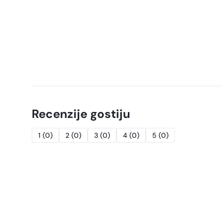
Recenzije gostiju
1
(
0
)
2
(
0
)
3
(
0
)
4
(
0
)
5
(
0
)