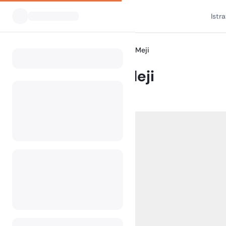
Istr
Svi kampovi
Camping Na Meji
Home
Camping Na Meji
Trnje , 6257 Pivka , Slovenia