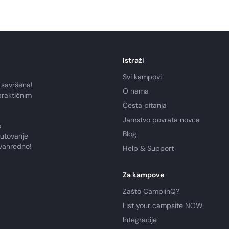
Istraži
Svi kampovi
 savršena!
O nama
praktičnim
Česta pitanja
Jamstvo povrata novca
s
Blog
putovanje
zvanredno!
Help & Support
Za kampove
Zašto CamplinQ?
List your campsite NOW
Integracije