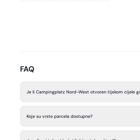
FAQ
Je li Campingplatz Nord-West otvoren tijekom cijele g
Da. Kamp je otvoren cijele godine, 365 dana u godini.
Koje su vrste parcela dostupne?
Kamp prima kampere, prikolice i šatore. Prolazne parcele