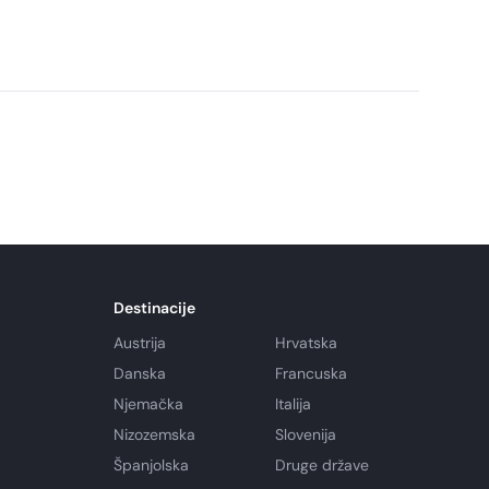
ja, tuševe te mjesto za pražnjenje kemijskih toaleta i
r je dostupan ovisno o raspoloživosti.
Destinacije
Austrija
Hrvatska
Danska
Francuska
Njemačka
Italija
Nizozemska
Slovenija
Španjolska
Druge države