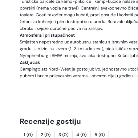
Turističke parcele za kamp-prikolice i kamp-kućice nalaze se 
površini (nema vozila na travi). Centralni, svakodnevno čišće
toaleta. Gosti također mogu kuhati, prati posuđe i koristiti per
žetoni za kuhanje i plin dostupni su u uredu. Boravak uklju
obroke i svježe doručne peciva na zahtjev.
Atmosfera i pristupačnost
Smješten neposredno uz autobusnu stanicu s izravnim veza
gradu. U blizini su jezera (1–3 km udaljena), biciklističke st
Nymphenburg i BMW muzeja, sve lako dostupno. Kućni ljubi
Zaključak
Campingplatz Nord-West je gostoljubivo, jednostavno utočišt
pubom i brzim prijevoznim vezama—otvoren cijelu godinu—idea
Recenzije gostiju
1
(
0
)
2
(
0
)
3
(
0
)
4
(
0
)
5
(
0
)