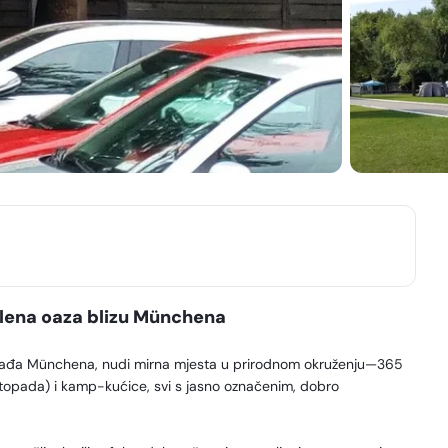
lena oaza blizu Münchena
rađa Münchena, nudi mirna mjesta u prirodnom okruženju—365
listopada) i kamp-kućice, svi s jasno označenim, dobro