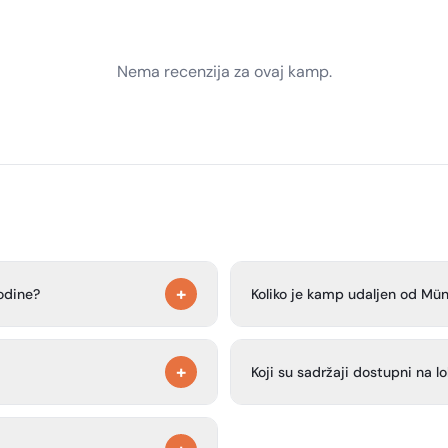
Nema recenzija za ovaj kamp.
+
odine?
Koliko je kamp udaljen od Mün
Kamp je blizu Münchena, a auto
+
možete doći do najbliže stanice
Koji su sadržaji dostupni na lo
centra grada.
 za prikolice i kampere nalaze
Kamp ima sanitarne čvorove koj