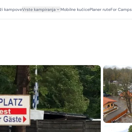
aži kampove
Vrste kampiranja
Mobilne kućice
Planer rute
For Camps