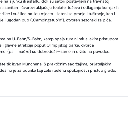
na šljunku ili asfaltu, dok su šatori postavljeni na travnatoj
ni sanitarni čvorovi uključuju toalete, tuševe i odlaganje kemijskih
ilice i sušilice na licu mjesta—žetoni za pranje i tuširanje, kao i
čuje i ugodan pub („Campingstub’n“), otvoren sezonski za pića,
ma na U-Bahn/S-Bahn, kamp spaja ruralni mir s lakim pristupom
aze i glavne atrakcije poput Olimpijskog parka, dvorca
mci (psi i mačke) su dobrodošli—samo ih držite na povodcu.
e tik izvan Münchena. S praktičnim sadržajima, prijateljskim
lno je za putnike koji žele i zelenu spokojnost i pristup gradu.