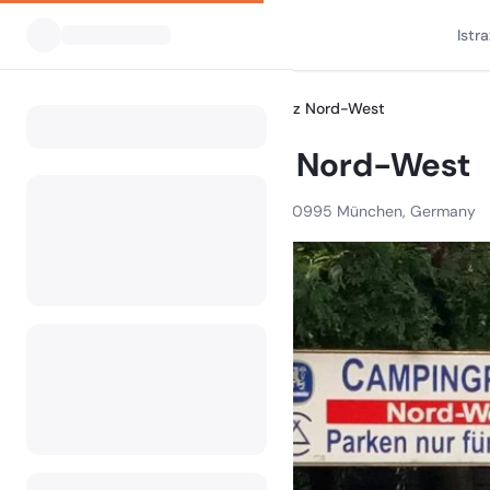
Istr
Svi kampovi
Campingplatz Nord-West
Home
Campingplatz Nord-West
Auf den Schrederwiesen 3, 80995 München, Germany