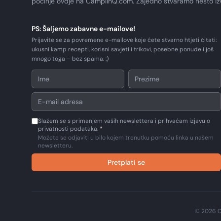
počinje ovdje na CamplinQ.com. Zajedno stvaramo nešto i
PS: Šaljemo zabavne e-mailove!
Prijavite se za povremene e-mailove koje ćete stvarno htjeti čitati:
ukusni kamp recepti, korisni savjeti i trikovi, posebne ponude i još
mnogo toga – bez spama. :)
Slažem se s primanjem vaših newslettera i prihvaćam izjavu o
privatnosti podataka.
*
Možete se odjaviti u bilo kojem trenutku pomoću linka u našem
newsletteru.
Pretplati se
© 2026 C