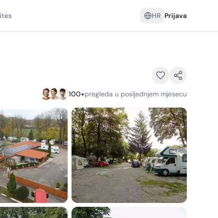
ites
HR
Prijava
100
+
pregleda u posljednjem mjesecu