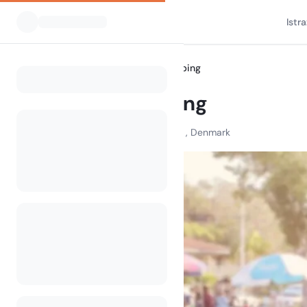
Istr
Svi kampovi
Fornæs camping
Home
Fornæs camping
Stensmarkvej , 8500 Grenaa , Denmark