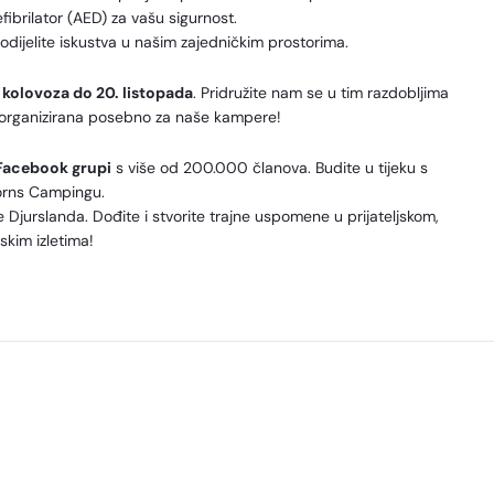
ibrilator (AED) za vašu sigurnost.
dijelite iskustva u našim zajedničkim prostorima.
. kolovoza do 20. listopada
. Pridružite nam se u tim razdobljima
nja organizirana posebno za naše kampere!
Facebook grupi
s više od 200.000 članova. Budite u tijeku s
orns Campingu.
Djurslanda. Dođite i stvorite trajne uspomene u prijateljskom,
skim izletima!