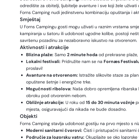
odredište za obitelji, ljubitelje avanture i sve koji žele uživ
Forns Camping nudi jedinstvenu kombinaciju opuštanja i akt
Smještaj
U Forns Campingu gosti mogu uživati u raznim vrstama smje
kampiranja u šatoru ili udobnost ugodne kolibe, postoji ne
savršenu pozadinu za nezaboravno iskustvo na otvorenom.
Aktivnosti i atrakcije
Blizina plaže:
Samo
2 minute hoda
od prekrasne plaže, k
Lokalni festivali:
Pridružite nam se na
Fornæs Festival
proslavi!
Avanture na otvorenom:
Istražite slikovite staze za pla
opuštene šetnje i energične trke.
Mogućnosti ribolova:
Naša dobro opremljena ribarska k
obroku pod otvorenim nebom.
Obližnje atrakcije:
U roku od
15 do 30 minuta vožnje
pr
mjesta, osiguravajući da nikada ne bude dosadno.
Objekti
Forns Camping stavlja udobnost gostiju na prvo mjesto s ni
Moderni sanitarni čvorovi:
Čisti i pristupačni sanitarn
Područje za logorsku vatru:
Okupljajte se oko logorske 