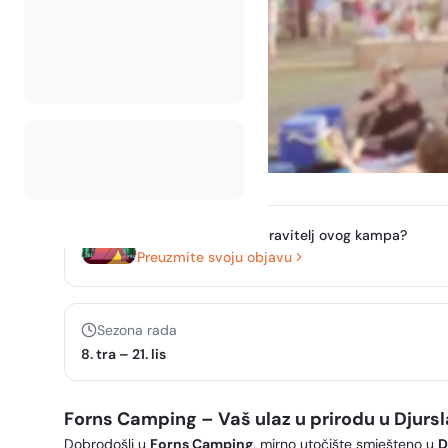
Jeste li vlasnik ili upravitelj ovog kampa?
Preuzmite svoju objavu
Sezona rada
8. tra
–
21. lis
Forns Camping – Vaš ulaz u prirodu u Djurs
Dobrodošli u
Forns Camping
, mirno utočište smješteno u
D