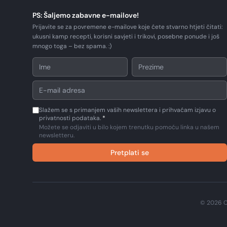
PS: Šaljemo zabavne e-mailove!
Prijavite se za povremene e-mailove koje ćete stvarno htjeti čitati:
ukusni kamp recepti, korisni savjeti i trikovi, posebne ponude i još
mnogo toga – bez spama. :)
Slažem se s primanjem vaših newslettera i prihvaćam izjavu o
privatnosti podataka.
*
Možete se odjaviti u bilo kojem trenutku pomoću linka u našem
newsletteru.
Pretplati se
© 2026 C