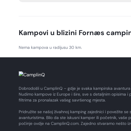
Because the campsite is right by Kattegat, guests can fis
boat slip, and the kiosk offers a small selection of fishin
Kampovi u blizini
Fornæs campi
Nema kampova u radijusu 30 km.
Dobrodošli u CamplinQ – gdje je svaka kampirska avantura
Nudimo kampove iz Europe i šire, sve s detaljnim opisima i 
filtrima za pronalazak vašeg savršenog mjesta.
Pridružite se našoj živahnoj kamping zajednici i povežite se 
avanturistima. Bilo da ste iskusni kamper ili početnik, vaše 
počinje ovdje na CamplinQ.com. Zajedno stvaramo nešto i