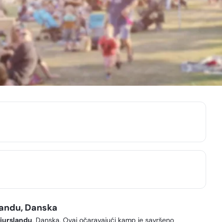
landu, Danska
jurslandu
, Danska. Ovaj očaravajući kamp je savršeno