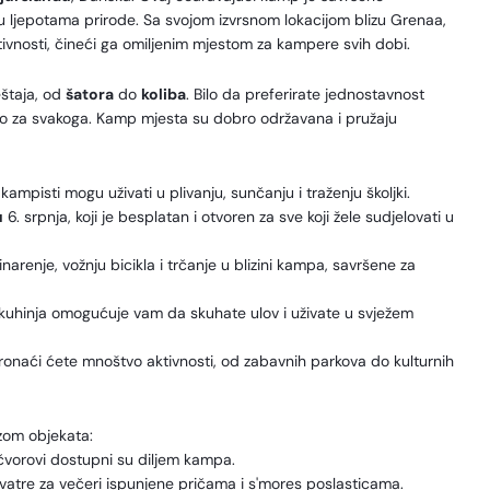
ati u ljepotama prirode. Sa svojom izvrsnom lokacijom blizu Grenaa,
ivnosti, čineći ga omiljenim mjestom za kampere svih dobi.
štaja, od
šatora
do
koliba
. Bilo da preferirate jednostavnost
što za svakoga. Kamp mjesta su dobro održavana i pružaju
ampisti mogu uživati u plivanju, sunčanju i traženju školjki.
u
6. srpnja, koji je besplatan i otvoren za sve koji žele sudjelovati u
ninarenje, vožnju bicikla i trčanje u blizini kampa, savršene za
uhinja omogućuje vam da skuhate ulov i uživate u svježem
onaći ćete mnoštvo aktivnosti, od zabavnih parkova do kulturnih
zom objekata:
i čvorovi dostupni su diljem kampa.
vatre za večeri ispunjene pričama i s'mores poslasticama.