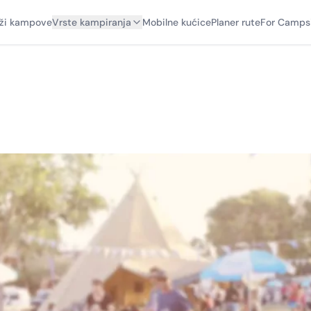
aži kampove
Vrste kampiranja
Mobilne kućice
Planer rute
For Camps