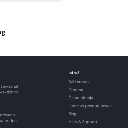
h or go diving. There is also a
g accessories.
ng
Istraži
Svi kampovi
 savršena!
O nama
praktičnim
Česta pitanja
Jamstvo povrata novca
s
Blog
putovanje
zvanredno!
Help & Support