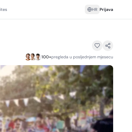
ites
HR
Prijava
100
+
pregleda u posljednjem mjesecu