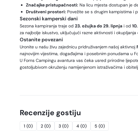
Značajke pristupačnosti:
Na licu mjesta dostupan je def
Društveni prostori:
Povežite se s drugim kampistima i po
Sezonski kamperski dani
Sezona kampiranja traje od
23. ožujka do 29. lipnja
i od
10
za najbolje iskustvo, uključujući razne aktivnosti i okuplja
Ostanite povezani
Uronite u našu živu zajednicu pridruživanjem našoj aktivnoj
najnovijim vijestima, događajima i posebnim ponudama u F
U Forns Campingu avantura vas čeka usred prirodne ljepote 
gostoljubivom okruženju namijenjenom istraživačima i obitelj
Recenzije gostiju
1
(
0
)
2
(
0
)
3
(
0
)
4
(
0
)
5
(
0
)