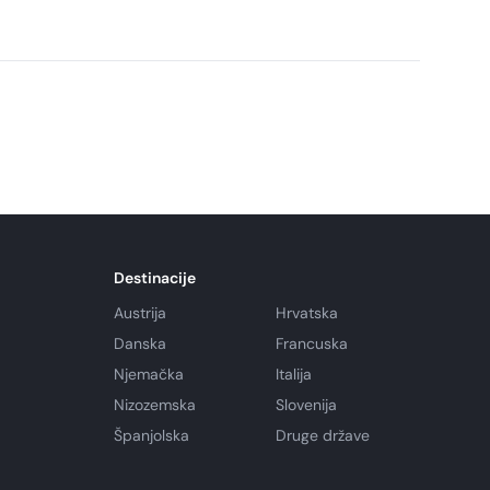
Destinacije
Austrija
Hrvatska
Danska
Francuska
Njemačka
Italija
Nizozemska
Slovenija
Španjolska
Druge države