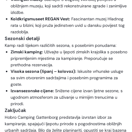
obližnjem muzeju, koji sadrži rekonstruirane zgrade i zanimljive
izložbe.
Koldkrigsmuseet REGAN Vest:
Fascinantan muzej Hladnog
rata u blizini, koji pruža jedinstven uvid u dansku povijest tog
razdoblja.
Sezonski detalji
Kamp radi tijekom različitih sezona, s posebnim ponudama:
Zimski kamping:
Uživajte u ljepoti zimskih krajolika s posebno
pripremljenim mjestima za kampiranje. Preporučuje se
prethodna rezervacija.
Visoka sezona (lipanj – kolovoz):
Iskusite vrhunske usluge
sa svim otvorenim sadržajima i posebnim programima za
goste.
Izvansezonske cijene:
Snižene cijene izvan ljetne sezone, s
ugodnom atmosferom za uživanje u mirnijim trenucima u
prirodi.
Zaključak
Hobro Camping Gattenborg predstavlja izvrstan izbor za
kampiranje, spajajući ljepotu prirode s pogodnostima obližnjih
urbanih sadržaja. Bilo da želite planinariti, opustiti se kraj bazena