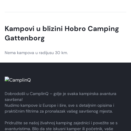
Dogs must be kept on a leash on the campsite, and there
is a free dog forest available for use.
Kampovi u blizini
Hobro Camping
Gattenborg
Nema kampova u radijusu 30 km.
Dobrodošli u CamplinQ – gdje je svaka kampirska avantura
savršena!
Nudimo kampove iz Europe i šire, sve s detaljnim opisima i
praktičnim filtrima za pronalazak vašeg savršenog mjesta.
Pridružite se našoj živahnoj kamping zajednici i povežite se s
avanturistima. Bilo da ste iskusni kamper ili početnik, vaše