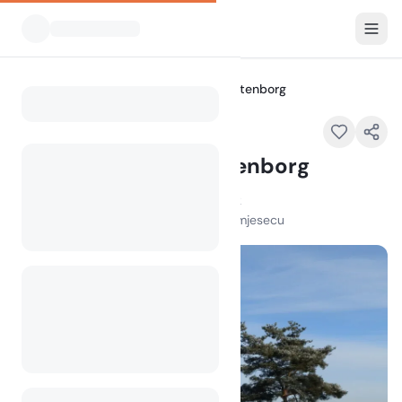
Svi kampovi
Hobro Camping Gattenborg
Home
Hobro Camping Gattenborg
Gattenborg , 9500 Hobro , Denmark
100
+
pregleda u posljednjem mjesecu