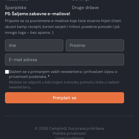
Španjolska
Druge države
PS: Šaljemo zabavne e-mailove!
Prijavite se za povremene e-mailove koje ćete stvarno htjeti čitati:
ukusni kamp recepti, korisni savjeti i trikovi, posebne ponude i još
mnogo toga – bez spama. :)
Slažem se s primanjem vaših newslettera i prihvaćam izjavu o
privatnosti podataka.
*
Možete se odjaviti u bilo kojem trenutku pomoću linka u našem
newsletteru.
Pretplati se
© 2026 CamplinQ. Sva prava pridržana.
Politika privatnosti
Uvjeti korištenja