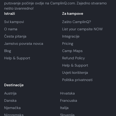
putovanje počinje ovdje na CamplinQ.com. Zajedno stvaramo
nešto izvanredno!
Istraži
Za kampove
Svi kampovi
Zašto CamplinQ?
O nama
List your campsite NOW
Česta pitanja
Integracije
Jamstvo povrata novca
Pricing
Blog
Camp Maps
Help & Support
Refund Policy
Help & Support
Uvjeti korištenja
Politika privatnosti
Destinacije
Austrija
Hrvatska
Danska
Francuska
Njemačka
Italija
Nizozemska
Slovenija