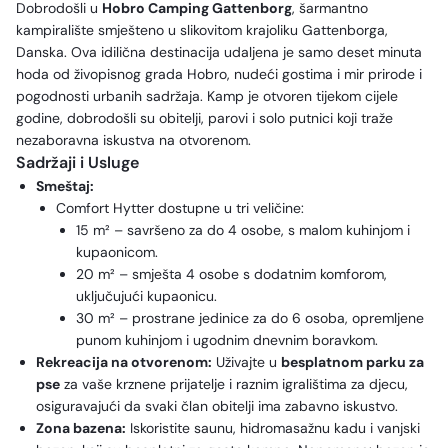
Dobrodošli u
Hobro Camping Gattenborg
, šarmantno
kampiralište smješteno u slikovitom krajoliku Gattenborga,
Danska. Ova idilična destinacija udaljena je samo deset minuta
hoda od živopisnog grada Hobro, nudeći gostima i mir prirode i
pogodnosti urbanih sadržaja. Kamp je otvoren tijekom cijele
godine, dobrodošli su obitelji, parovi i solo putnici koji traže
nezaboravna iskustva na otvorenom.
Sadržaji i Usluge
Smeštaj:
Comfort Hytter dostupne u tri veličine:
15 m² – savršeno za do 4 osobe, s malom kuhinjom i
kupaonicom.
20 m² – smješta 4 osobe s dodatnim komforom,
uključujući kupaonicu.
30 m² – prostrane jedinice za do 6 osoba, opremljene
punom kuhinjom i ugodnim dnevnim boravkom.
Rekreacija na otvorenom:
Uživajte u
besplatnom parku za
pse
za vaše krznene prijatelje i raznim igralištima za djecu,
osiguravajući da svaki član obitelji ima zabavno iskustvo.
Zona bazena:
Iskoristite saunu, hidromasažnu kadu i vanjski