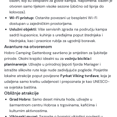
bazen, koji su besplatni za goste kampa. Napomena: bazen je
otvoren samo tijekom visoke sezone (obično od lipnja do
kolovoza).
Wi-Fi pristup:
Ostanite povezani uz besplatni Wi-Fi
dostupan u zajedničkim prostorijama.
Uslužni objekti:
Više servisnih zgrada na području kampa
sadrži kupaonice, kuhinje s uređajima poput štednjaka i
hladnjaka, kao i praonice rublja za ugodniji boravak.
Avanture na otvorenom
Hobro Camping Gattenborg savršeno je smješten za ljubitelje
prirode. Okolni krajolici idealni su za
vožnju bicikla i
planinarenje
. Uživajte u prirodnoj ljepoti fjorda Mariager i
istražite slikovite rute koje nude zadivljujuće poglede. Posjetite
lokalne atrakcije poput povijesne
Fyrkat Viking tvrđave
, koja je
udaljena samo kratku udaljenost i prepoznata je kao UNESCO-
va svjetska baština.
Obližnje atrakcije
Grad Hobro:
Samo deset minuta hoda, uživajte u
šarmantnom centru Hobroa s trgovinama, kafićima i
kulturnim aktivnostima.
Vikingski muzej:
Saznajte o bogatoj vikinškoj povijesti u