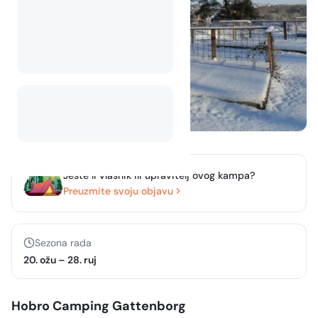
Jeste li vlasnik ili upravitelj ovog kampa?
Preuzmite svoju objavu
Sezona rada
20. ožu
–
28. ruj
Hobro Camping Gattenborg