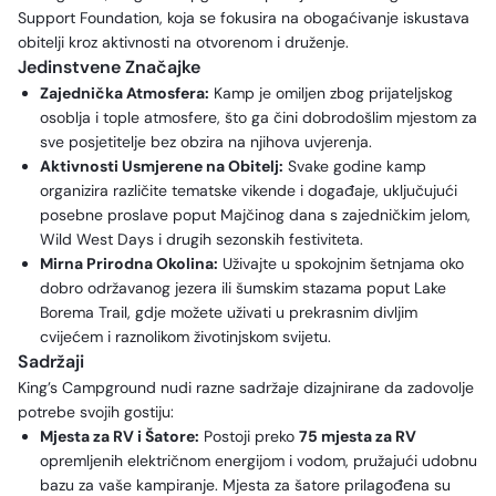
Support Foundation, koja se fokusira na obogaćivanje iskustava
obitelji kroz aktivnosti na otvorenom i druženje.
Jedinstvene Značajke
Zajednička Atmosfera:
Kamp je omiljen zbog prijateljskog
osoblja i tople atmosfere, što ga čini dobrodošlim mjestom za
sve posjetitelje bez obzira na njihova uvjerenja.
Aktivnosti Usmjerene na Obitelj:
Svake godine kamp
organizira različite tematske vikende i događaje, uključujući
posebne proslave poput Majčinog dana s zajedničkim jelom,
Wild West Days i drugih sezonskih festiviteta.
Mirna Prirodna Okolina:
Uživajte u spokojnim šetnjama oko
dobro održavanog jezera ili šumskim stazama poput Lake
Borema Trail, gdje možete uživati u prekrasnim divljim
cvijećem i raznolikom životinjskom svijetu.
Sadržaji
King’s Campground nudi razne sadržaje dizajnirane da zadovolje
potrebe svojih gostiju:
Mjesta za RV i Šatore:
Postoji preko
75 mjesta za RV
opremljenih električnom energijom i vodom, pružajući udobnu
bazu za vaše kampiranje. Mjesta za šatore prilagođena su