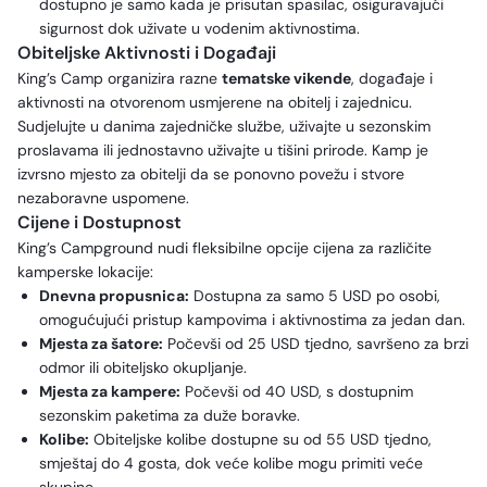
dostupno je samo kada je prisutan spasilac, osiguravajući
sigurnost dok uživate u vodenim aktivnostima.
Obiteljske Aktivnosti i Događaji
King’s Camp organizira razne
tematske vikende
, događaje i
aktivnosti na otvorenom usmjerene na obitelj i zajednicu.
Sudjelujte u danima zajedničke službe, uživajte u sezonskim
proslavama ili jednostavno uživajte u tišini prirode. Kamp je
izvrsno mjesto za obitelji da se ponovno povežu i stvore
nezaboravne uspomene.
Cijene i Dostupnost
King’s Campground nudi fleksibilne opcije cijena za različite
kamperske lokacije:
Dnevna propusnica:
Dostupna za samo 5 USD po osobi,
omogućujući pristup kampovima i aktivnostima za jedan dan.
Mjesta za šatore:
Počevši od 25 USD tjedno, savršeno za brzi
odmor ili obiteljsko okupljanje.
Mjesta za kampere:
Počevši od 40 USD, s dostupnim
sezonskim paketima za duže boravke.
Kolibe:
Obiteljske kolibe dostupne su od 55 USD tjedno,
smještaj do 4 gosta, dok veće kolibe mogu primiti veće