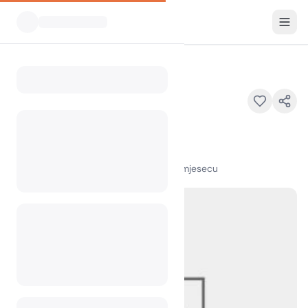
Svi kampovi
King’s Campground
Home
King’s Campground
IL
100
+
pregleda u posljednjem mjesecu