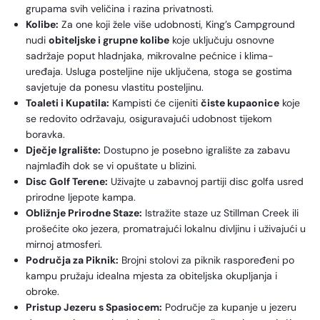
grupama svih veličina i razina privatnosti.
Kolibe:
Za one koji žele više udobnosti, King’s Campground
nudi
obiteljske i grupne kolibe
koje uključuju osnovne
sadržaje poput hladnjaka, mikrovalne pećnice i klima-
uređaja. Usluga posteljine nije uključena, stoga se gostima
savjetuje da ponesu vlastitu posteljinu.
Toaleti i Kupatila:
Kampisti će cijeniti
čiste kupaonice
koje
se redovito održavaju, osiguravajući udobnost tijekom
boravka.
Dječje Igralište:
Dostupno je posebno igralište za zabavu
najmlađih dok se vi opuštate u blizini.
Disc Golf Terene:
Uživajte u zabavnoj partiji disc golfa usred
prirodne ljepote kampa.
Obližnje Prirodne Staze:
Istražite staze uz Stillman Creek ili
prošećite oko jezera, promatrajući lokalnu divljinu i uživajući u
mirnoj atmosferi.
Područja za Piknik:
Brojni stolovi za piknik raspoređeni po
kampu pružaju idealna mjesta za obiteljska okupljanja i
obroke.
Pristup Jezeru s Spasiocem:
Područje za kupanje u jezeru