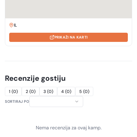
IL
PRIKAŽI NA KARTI
Recenzije gostiju
1
(
0
)
2
(
0
)
3
(
0
)
4
(
0
)
5
(
0
)
SORTIRAJ PO
Nema recenzija za ovaj kamp.