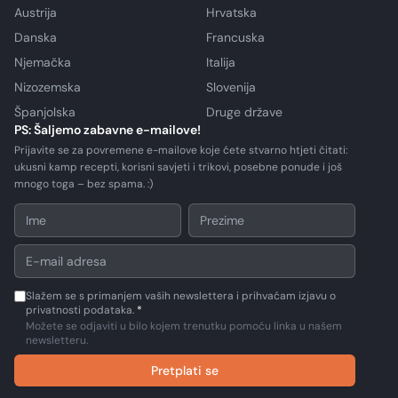
Austrija
Hrvatska
Danska
Francuska
Njemačka
Italija
Nizozemska
Slovenija
Španjolska
Druge države
PS: Šaljemo zabavne e-mailove!
Prijavite se za povremene e-mailove koje ćete stvarno htjeti čitati:
ukusni kamp recepti, korisni savjeti i trikovi, posebne ponude i još
mnogo toga – bez spama. :)
Slažem se s primanjem vaših newslettera i prihvaćam izjavu o
privatnosti podataka.
*
Možete se odjaviti u bilo kojem trenutku pomoću linka u našem
newsletteru.
Pretplati se