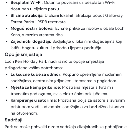
Besplatni Wi-Fi:
Ostanite povezani uz besplatan Wi-Fi
dostupan u cijelom parku.
Blizina atrakcija:
U blizini lokalnih atrakcija poput Galloway
Forest Parka i RSPB rezervata.
Mogućnosti ribolova:
Izvrsne prilike za ribolov s obale Loch
Kena, s raznim vrstama riba.
Zajednički događaji:
Sudjelujte u lokalnim događajima koji
ističu bogatu kulturu i prirodnu ljepotu područja.
Opcije smještaja
Loch Ken Holiday Park nudi različite opcije smještaja
prilagođene vašim potrebama:
Luksuzne kuće za odmor:
Potpuno opremljene modernim
sadržajima, centralnim grijanjem i terasama s pogledom.
Mjesta za kamp prikolice:
Prostrana mjesta s tvrdim i
travnatim podlogama, svi s električnim priključcima.
Kampiranje u šatorima:
Prostrana polja za šatore s izvrsnim
pristupom vodi i odvodnim sadržajima za bezbrižno iskustvo
na otvorenom.
Sadržaji
Park se može pohvaliti nizom sadržaja dizajniranih za poboljšanje