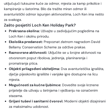
uključujući luksuzne kuće za odmor, mjesta za kamp prikolice i
kampiranje u šatorima. Bilo da tražite miran odmor ili
avanturistički odmor ispunjen aktivnostima, Loch Ken ima nešto
za svakoga.
Zašto posjetiti Loch Ken Holiday Park?
Prekrasna okolina:
Uživajte u zadivljujućim pogledima na
Loch Ken i okolnu prirodu.
Ekološka predanost:
Prepoznat zlatnom nagradom David
Bellamy Conservation Scheme za održive prakse.
Raznovrsne aktivnosti:
Uključite se u brojne aktivnosti na
otvorenom poput ribolova, jedrenja, planinarenja i
promatranja ptica.
Objekti prilagođeni obiteljima:
Dva avanturistička igrališta,
dječje pijeskovito igralište i vanjske igre dostupne na licu
mjesta.
Mogućnosti za kućne ljubimce:
Dovedite svoje krznene
prijatelje da uživaju u šetnjama i vježbanju na označenim
stazama.
Grijani tuševi i sanitarni čvorovi:
Moderni objekti dizajnirani
za maksimalnu udobnost.