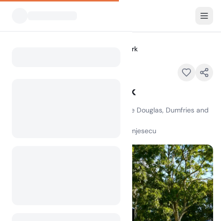
Svi kampovi
Loch Ken Holiday Park
Home
Loch Ken Holiday Park
Loch Ken Holiday Park, Parton, Castle Douglas, Dumfries and
Galloway, Scotland, DG7 3NE
100
+
pregleda u posljednjem mjesecu