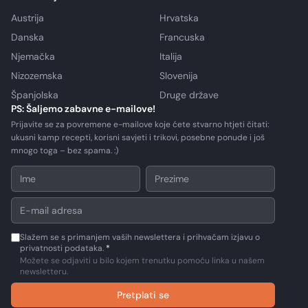
Austrija
Hrvatska
Danska
Francuska
Njemačka
Italija
Nizozemska
Slovenija
Španjolska
Druge države
PS: Šaljemo zabavne e-mailove!
Prijavite se za povremene e-mailove koje ćete stvarno htjeti čitati:
ukusni kamp recepti, korisni savjeti i trikovi, posebne ponude i još
mnogo toga – bez spama. :)
Slažem se s primanjem vaših newslettera i prihvaćam izjavu o
privatnosti podataka.
*
Možete se odjaviti u bilo kojem trenutku pomoću linka u našem
newsletteru.
Pretplati se