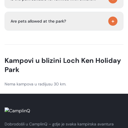
areas, disabled toilet and shower facilities, and chemical
and water waste disposal points.
Yes. The park describes itself as family-friendly and has
+
children’s recreational activities, two play parks, swings, a
Are pets allowed at the park?
football pitch, and a sand pit.
Pets are welcome, and there are dog-friendly exercise
areas and walking routes. XL Bullies are not permitted.
Kampovi u blizini
Loch Ken Holiday
Park
Nema kampova u radijusu 30 km.
Dobrodošli u CamplinQ – gdje je svaka kampirska avantura