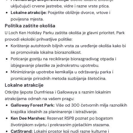
uključujući crvene jastrebe, vidre i razne vrste ptica.
Lokalne atrakcije:
Posjetite obližnje dvorce, vrtove i
povijesna mjesta.
Politika zaštite okoliša
U Loch Ken Holiday Parku zaštita okoliša je glavni prioritet. Park
provodi ekološki prihvatljive politike:
Korištenje autohtonih biljnih vrsta za uređenje okoliša kako bi
se promovirala lokalna bioraznolikost.
Poticanje gostiju na recikliranje biorazgradivog otpada i
izbjegavanje plastike za jednokratnu upotrebu.
Minimiziranje upotrebe kemikalija u održavanju parka i
promicanje prirodnih metoda suzbijanja štetočina.
Lokalne atrakcije
Otkrijte ljepote Dumfriesa i Gallowaya s raznim lokalnim
atrakcijama odmah na vašem pragu:
Galloway Forest Park:
Više od 300 četvornih milja raznolikih
krajolika idealnih za planinarenje i istraživanje.
Ken Dee Marshes:
Rezervat RSPB poznat po bogatom
životinjskom svijetu i prekrasnim pješačkim stazama.
CatStrand:
Lokalni prostor koji nudi razne kulturne i