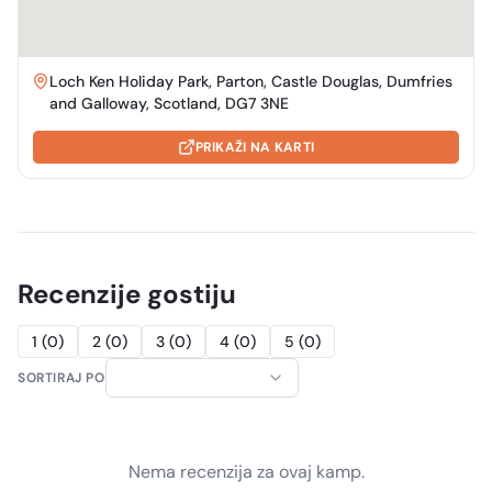
Loch Ken Holiday Park, Parton, Castle Douglas, Dumfries
and Galloway, Scotland, DG7 3NE
PRIKAŽI NA KARTI
Recenzije gostiju
1
(
0
)
2
(
0
)
3
(
0
)
4
(
0
)
5
(
0
)
SORTIRAJ PO
Nema recenzija za ovaj kamp.