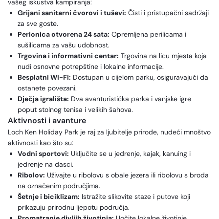
vašeg iskustva kampiranja:
Grijani sanitarni čvorovi i tuševi:
Čisti i pristupačni sadržaji
za sve goste.
Perionica otvorena 24 sata:
Opremljena perilicama i
sušilicama za vašu udobnost.
Trgovina i informativni centar:
Trgovina na licu mjesta koja
nudi osnovne potrepštine i lokalne informacije.
Besplatni Wi-Fi:
Dostupan u cijelom parku, osiguravajući da
ostanete povezani.
Dječja igrališta:
Dva avanturistička parka i vanjske igre
poput stolnog tenisa i velikih šahova.
Aktivnosti i avanture
Loch Ken Holiday Park je raj za ljubitelje prirode, nudeći mnoštvo
aktivnosti kao što su:
Vodni sportovi:
Uključite se u jedrenje, kajak, kanuing i
jedrenje na dasci.
Ribolov:
Uživajte u ribolovu s obale jezera ili ribolovu s broda
na označenim područjima.
Šetnje i biciklizam:
Istražite slikovite staze i putove koji
prikazuju prirodnu ljepotu područja.
Promatranje divljih životinja:
Uočite lokalne životinje