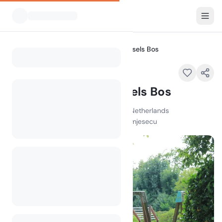
Svi kampovi
Minicamping ‘t Vressels Bos
Home
Minicamping ‘t Vressels Bos
Vresselse Akkers , 5491 PG Nijnsel , Netherlands
100
+
pregleda u posljednjem mjesecu