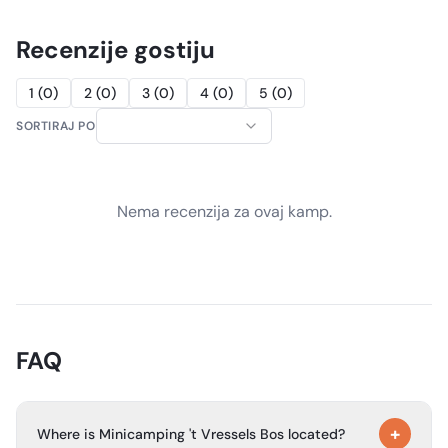
Recenzije gostiju
1
(
0
)
2
(
0
)
3
(
0
)
4
(
0
)
5
(
0
)
SORTIRAJ PO
Nema recenzija za ovaj kamp.
FAQ
+
Where is Minicamping 't Vressels Bos located?