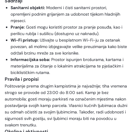
Sadržaji
Sanitarni objekti:
Moderni i čisti sanitarni prostori,
opremljeni podnim grijanjem za udobnost tijekom hladnijih
mjeseci.
Pranje:
Gosti mogu koristiti prostor za pranje posuđa, kao i
perilicu rublja i sušilicu (dostupno uz naknadu).
Wi-Fi pristup:
Uživajte u besplatnom Wi-Fi-ju za ostanak
povezan, ali molimo izbjegavajte velike preuzimanja kako biste
održali brzinu mreže za sve korisnike.
Informacijska soba:
Prostor ispunjen brošurama, kartama i
materijalima za čitanje o lokalnim atrakcijama te pješačkim i
biciklističkim rutama.
Pravila i propisi
Poštovanje prema drugim kampistima je najvažnije; tiha vremena
strogo se provode od 23:00 do 8:00 sati. Kamp je bez
automobila; gosti moraju parkirati na označenim mjestima nakon
postavljanja svojih kamp parcela. Vlasnici kućnih ljubimaca dužni
su odmah očistiti za svojim ljubimcima. Također, radi udobnosti i
sigurnosti svih gostiju, svi ljubimci moraju biti na povodcu u
svakom trenutku.
Okolina i aktivnosti