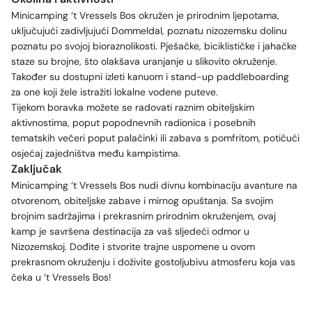
Minicamping ‘t Vressels Bos okružen je prirodnim ljepotama,
uključujući zadivljujući Dommeldal, poznatu nizozemsku dolinu
poznatu po svojoj bioraznolikosti. Pješačke, biciklističke i jahačke
staze su brojne, što olakšava uranjanje u slikovito okruženje.
Također su dostupni izleti kanuom i stand-up paddleboarding
za one koji žele istražiti lokalne vodene puteve.
Tijekom boravka možete se radovati raznim obiteljskim
aktivnostima, poput popodnevnih radionica i posebnih
tematskih večeri poput palačinki ili zabava s pomfritom, potičući
osjećaj zajedništva među kampistima.
Zaključak
Minicamping ‘t Vressels Bos nudi divnu kombinaciju avanture na
otvorenom, obiteljske zabave i mirnog opuštanja. Sa svojim
brojnim sadržajima i prekrasnim prirodnim okruženjem, ovaj
kamp je savršena destinacija za vaš sljedeći odmor u
Nizozemskoj. Dođite i stvorite trajne uspomene u ovom
prekrasnom okruženju i doživite gostoljubivu atmosferu koja vas
čeka u ‘t Vressels Bos!