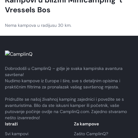
Vressels Bos
Nema kampova u radijusu 30 km.
Dobrodošli u CamplinQ – gdje je svaka kampirska avantura
savršena!
Nudimo kampove iz Europe i šire, sve s detaljnim opisima i
praktičnim filtrima za pronalazak vašeg savršenog mjesta.
Pridružite se našoj živahnoj kamping zajednici i povežite se s
avanturistima. Bilo da ste iskusni kamper ili početnik, vaše
putovanje počinje ovdje na CamplinQ.com. Zajedno stvaramo
nešto izvanredno!
Istraži
Za kampove
Svi kampovi
Zašto CamplinQ?