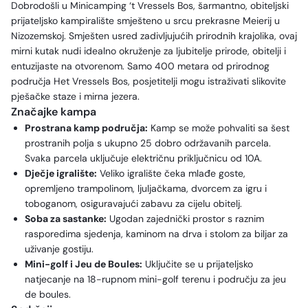
Dobrodošli u Minicamping ‘t Vressels Bos, šarmantno, obiteljski
prijateljsko kampiralište smješteno u srcu prekrasne Meierij u
Nizozemskoj. Smješten usred zadivljujućih prirodnih krajolika, ovaj
mirni kutak nudi idealno okruženje za ljubitelje prirode, obitelji i
entuzijaste na otvorenom. Samo 400 metara od prirodnog
područja Het Vressels Bos, posjetitelji mogu istraživati slikovite
pješačke staze i mirna jezera.
Značajke kampa
Prostrana kamp područja:
Kamp se može pohvaliti sa šest
prostranih polja s ukupno 25 dobro održavanih parcela.
Svaka parcela uključuje električnu priključnicu od 10A.
Dječje igralište:
Veliko igralište čeka mlađe goste,
opremljeno trampolinom, ljuljačkama, dvorcem za igru i
toboganom, osiguravajući zabavu za cijelu obitelj.
Soba za sastanke:
Ugodan zajednički prostor s raznim
rasporedima sjedenja, kaminom na drva i stolom za biljar za
uživanje gostiju.
Mini-golf i Jeu de Boules:
Uključite se u prijateljsko
natjecanje na 18-rupnom mini-golf terenu i području za jeu
de boules.