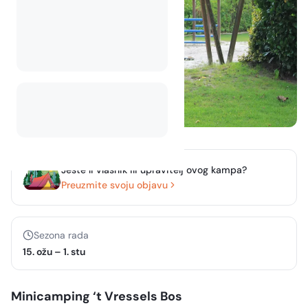
Jeste li vlasnik ili upravitelj ovog kampa?
Preuzmite svoju objavu
Sezona rada
15. ožu
–
1. stu
Minicamping ‘t Vressels Bos