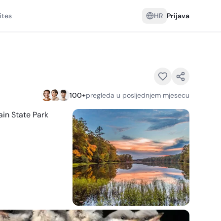
ites
HR
Prijava
100
+
pregleda u posljednjem mjesecu