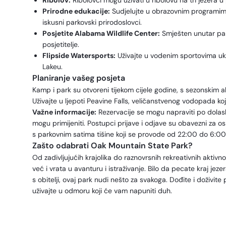
Ribolov:
Ribolovci mogu uživati u ribolovu na tri jezera 
Prirodne edukacije:
Sudjelujte u obrazovnim programima
iskusni parkovski prirodoslovci.
Posjetite Alabama Wildlife Center:
Smješten unutar park
posjetitelje.
Flipside Watersports:
Uživajte u vodenim sportovima ukl
Lakeu.
Planiranje vašeg posjeta
Kamp i park su otvoreni tijekom cijele godine, s sezonskim ak
Uživajte u ljepoti Peavine Falls, veličanstvenog vodopada ko
Važne informacije:
Rezervacije se mogu napraviti po dolas
mogu primijeniti. Postupci prijave i odjave su obavezni za os
s parkovnim satima tišine koji se provode od 22:00 do 6:00 
Zašto odabrati Oak Mountain State Park?
Od zadivljujućih krajolika do raznovrsnih rekreativnih aktiv
već i vrata u avanturu i istraživanje. Bilo da pecate kraj jezer
s obitelji, ovaj park nudi nešto za svakoga. Dođite i doživi
uživajte u odmoru koji će vam napuniti duh.