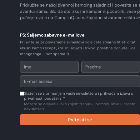
Pridružite se našoj živahnoj kamping zajednici i povežite se 
avanturistima. Bilo da ste iskusni kamper ili početnik, vaše 
počinje ovdje na CamplinQ.com. Zajedno stvaramo nešto i
PS: Šaljemo zabavne e-mailove!
Prijavite se za povremene e-mailove koje ćete stvarno htjeti čitati:
ukusni kamp recepti, korisni savjeti i trikovi, posebne ponude i još
mnogo toga – bez spama. :)
Slažem se s primanjem vaših newslettera i prihvaćam izjavu o
privatnosti podataka.
*
Možete se odjaviti u bilo kojem trenutku pomoću linka u našem
newsletteru.
Pretplati se