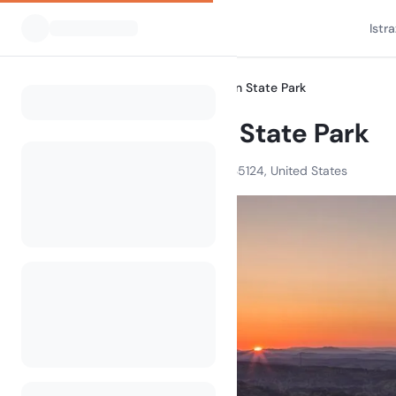
Istr
Svi kampovi
Oak Mountain State Park
Home
Oak Mountain State Park
200 Terrace Dr, Pelham, AL 35124, United States