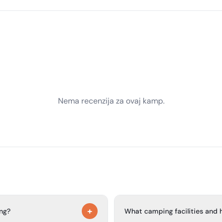
Nema recenzija za ovaj kamp.
+
ing?
What camping facilities and 