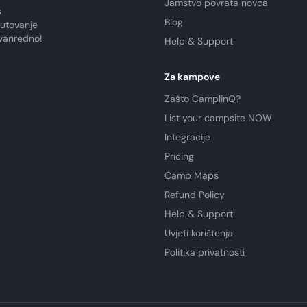
Jamstvo povrata novca
s
Blog
putovanje
zvanredno!
Help & Support
Za kampove
Zašto CamplinQ?
List your campsite NOW
Integracije
Pricing
Camp Maps
Refund Policy
Help & Support
Uvjeti korištenja
Politika privatnosti