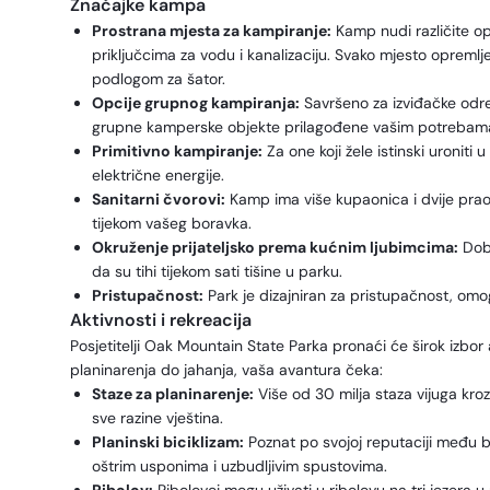
Značajke kampa
Prostrana mjesta za kampiranje:
Kamp nudi različite o
priključcima za vodu i kanalizaciju. Svako mjesto opreml
podlogom za šator.
Opcije grupnog kampiranja:
Savršeno za izviđačke odre
grupne kamperske objekte prilagođene vašim potrebam
Primitivno kampiranje:
Za one koji žele istinski uroniti 
električne energije.
Sanitarni čvorovi:
Kamp ima više kupaonica i dvije prao
tijekom vašeg boravka.
Okruženje prijateljsko prema kućnim ljubimcima:
Dobr
da su tihi tijekom sati tišine u parku.
Pristupačnost:
Park je dizajniran za pristupačnost, omog
Aktivnosti i rekreacija
Posjetitelji Oak Mountain State Parka pronaći će širok izb
planinarenja do jahanja, vaša avantura čeka:
Staze za planinarenje:
Više od 30 milja staza vijuga kroz 
sve razine vještina.
Planinski biciklizam:
Poznat po svojoj reputaciji među bic
oštrim usponima i uzbudljivim spustovima.