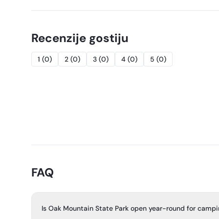
Recenzije gostiju
1
(
0
)
2
(
0
)
3
(
0
)
4
(
0
)
5
(
0
)
FAQ
Is Oak Mountain State Park open year-round for camp