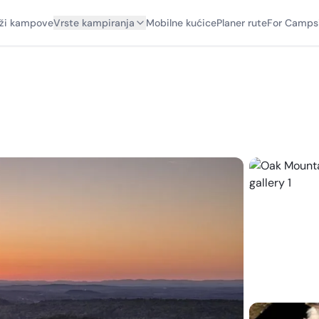
aži kampove
Vrste kampiranja
Mobilne kućice
Planer rute
For Camps