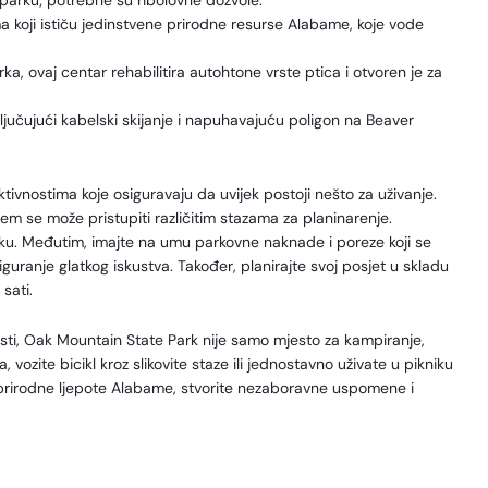
u parku; potrebne su ribolovne dozvole.
 koji ističu jedinstvene prirodne resurse Alabame, koje vode
a, ovaj centar rehabilitira autohtone vrste ptica i otvoren je za
jučujući kabelski skijanje i napuhavajuću poligon na Beaver
tivnostima koje osiguravaju da uvijek postoji nešto za uživanje.
jem se može pristupiti različitim stazama za planinarenje.
ku. Međutim, imajte na umu parkovne naknade i poreze koji se
iguranje glatkog iskustva. Također, planirajte svoj posjet u skladu
sati.
nosti, Oak Mountain State Park nije samo mjesto za kampiranje,
a, vozite bicikl kroz slikovite staze ili jednostavno uživate u pikniku
te prirodne ljepote Alabame, stvorite nezaboravne uspomene i