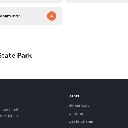
The campground offers RV sites
+
with water and electricity only.
campground?
include a picnic table, tent pad,
, an off-leash dog park, and a
n biking, horseback riding,
tivities.
tate Park
Istraži
Svi kampovi
 savršena!
O nama
praktičnim
Česta pitanja