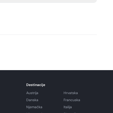
 with water, electricity, and sewer, as well as RV sites
 Primitive tent sites are also available, and all sites
 grill, lantern hook, and fire ring.
Destinacije
Austrija
Hrvatska
Danska
Francuska
Njemačka
Italija