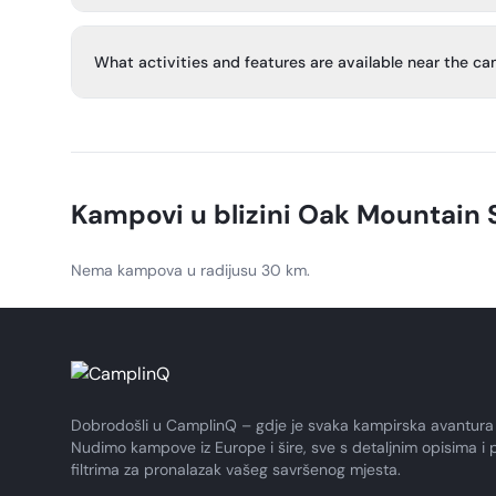
Yes. The campground is open for camping year-round.
What activities and features are available near the 
Visitors have access to hiking trails, a large playground
pavilion/activities building. The park also offers mountai
swimming areas, fishing lakes, and many other outdoor ac
Kampovi u blizini
Oak Mountain S
Nema kampova u radijusu 30 km.
Dobrodošli u CamplinQ – gdje je svaka kampirska avantura
Nudimo kampove iz Europe i šire, sve s detaljnim opisima i 
filtrima za pronalazak vašeg savršenog mjesta.