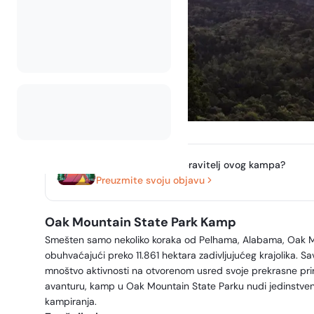
Jeste li vlasnik ili upravitelj ovog kampa?
Preuzmite svoju objavu
Oak Mountain State Park Kamp
Smešten samo nekoliko koraka od Pelhama, Alabama, Oak Mou
obuhvaćajući preko 11.861 hektara zadivljujućeg krajolika. 
mnoštvo aktivnosti na otvorenom usred svoje prekrasne prirod
avanturu, kamp u Oak Mountain State Parku nudi jedinstvene
kampiranja.