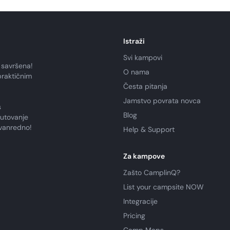
Istraži
Svi kampovi
 savršena!
O nama
praktičnim
Česta pitanja
Jamstvo povrata novca
s
Blog
putovanje
zvanredno!
Help & Support
Za kampove
Zašto CamplinQ?
List your campsite NOW
Integracije
Pricing