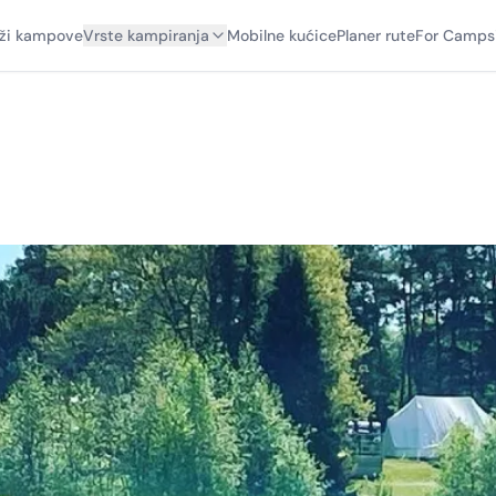
aži kampove
Vrste kampiranja
Mobilne kućice
Planer rute
For Camps