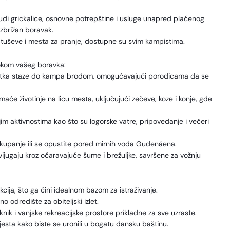
nudi grickalice, osnovne potrepštine i usluge unapred plaćenog
zbrižan boravak.
ući tuševe i mesta za pranje, dostupne su svim kampistima.
tokom vašeg boravka:
četka staze do kampa brodom, omogućavajući porodicama da se
omaće životinje na licu mesta, uključujući zečeve, koze i konje, gde
im aktivnostima kao što su logorske vatre, pripovedanje i večeri
za kupanje ili se opustite pored mirnih voda Gudenåena.
e vijugaju kroz očaravajuće šume i brežuljke, savršene za vožnju
cija, što ga čini idealnom bazom za istraživanje.
o odredište za obiteljski izlet.
knik i vanjske rekreacijske prostore prikladne za sve uzraste.
mjesta kako biste se uronili u bogatu dansku baštinu.