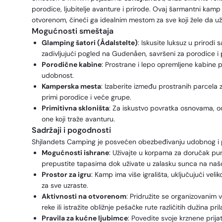
porodice, ljubitelje avanture i prirode. Ovaj šarmantni kam
otvorenom, čineći ga idealnim mestom za sve koji žele da uži
Mogućnosti smeštaja
Glamping šatori (Ådalstelte)
: Iskusite luksuz u prirod
zadivljujući pogled na Gudenåen, savršeni za porodice i 
Porodične kabine
: Prostrane i lepo opremljene kabine 
udobnost.
Kamperska mesta
: Izaberite između prostranih parcela 
primi porodice i veće grupe.
Primitivna skloništa
: Za iskustvo povratka osnovama, o
one koji traže avanturu.
Sadržaji i pogodnosti
Shjlandets Camping je posvećen obezbeđivanju udobnog i p
Mogućnosti ishrane
: Uživajte u korpama za doručak puni
prepustite tapasima dok uživate u zalasku sunca na našoj
Prostor za igru
: Kamp ima više igrališta, uključujući vel
za sve uzraste.
Aktivnosti na otvorenom
: Pridružite se organizovani
reke ili istražite obližnje pešačke rute različitih dužina p
Pravila za kućne ljubimce
: Povedite svoje krznene prij