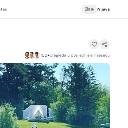
ites
HR
Prijava
100
+
pregleda u posljednjem mjesecu