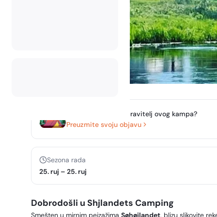
Jeste li vlasnik ili upravitelj ovog kampa?
Preuzmite svoju objavu
Sezona rada
25. ruj
–
25. ruj
Dobrodošli u Shjlandets Camping
Smešten u mirnim pejzažima
Søhøjlandet
, blizu slikovite 