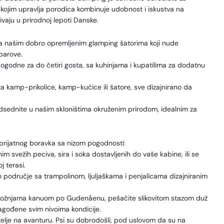
p kojim upravlja porodica kombinuje udobnost i iskustva na
vaju u prirodnoj lepoti Danske.
i sa našim dobro opremljenim glamping šatorima koji nude
parove.
pogodne za do četiri gosta, sa kuhinjama i kupatilima za dodatnu
za kamp-prikolice, kamp-kućice ili šatore, sve dizajnirano da
dsednite u našim skloništima okruženim prirodom, idealnim za
rijatnog boravka sa nizom pogodnosti:
m svežih peciva, sira i soka dostavljenih do vaše kabine, ili se
 terasi.
iko područje sa trampolinom, ljuljaškama i penjalicama dizajniranim
m vožnjama kanuom po Gudenåenu, pešačite slikovitom stazom duž
rilagođene svim nivoima kondicije.
atelje na avanturu. Psi su dobrodošli, pod uslovom da su na