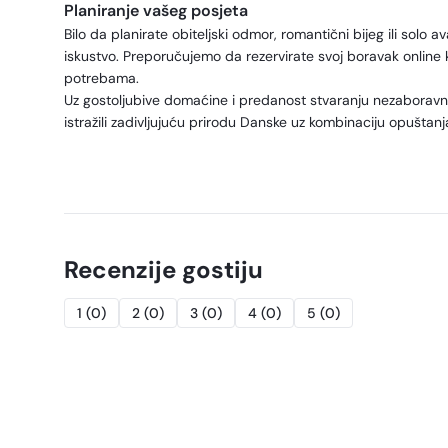
Planiranje vašeg posjeta
Bilo da planirate obiteljski odmor, romantični bijeg ili sol
iskustvo. Preporučujemo da rezervirate svoj boravak online k
potrebama.
Uz gostoljubive domaćine i predanost stvaranju nezaboravn
istražili zadivljujuću prirodu Danske uz kombinaciju opuštanj
Recenzije gostiju
1
(
0
)
2
(
0
)
3
(
0
)
4
(
0
)
5
(
0
)