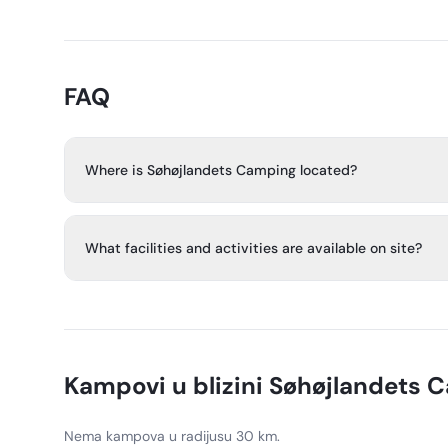
FAQ
Where is Søhøjlandets Camping located?
The campsite is in Midtjylland, just north of Silkeborg, r
Gudenå River.
What facilities and activities are available on site?
The campsite has playgrounds, a small sandy beach for
walking paths, a kiosk, a multi-sport court, a parkour/tra
station.
Kampovi u blizini
Søhøjlandets 
Nema kampova u radijusu 30 km.