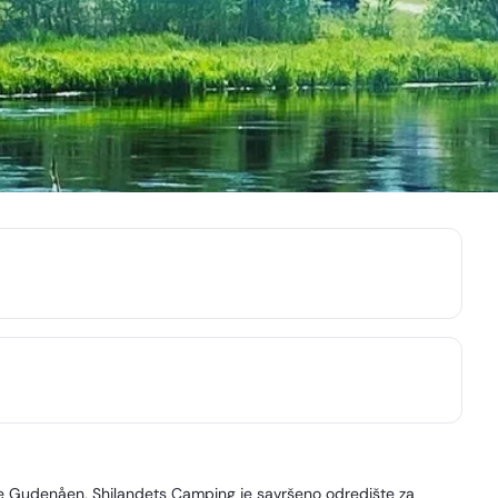
reke Gudenåen, Shjlandets Camping je savršeno odredište za