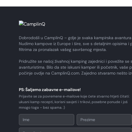
Dobrodošli u CamplinQ – gdje je svaka kampirska avantura
Nudimo kampove iz Europe i šire, sve s detaljnim opisima i 
filtrima za pronalazak vašeg savršenog mjesta.
Pridružite se našoj živahnoj kamping zajednici i povežite se 
avanturistima. Bilo da ste iskusni kamper ili početnik, vaše 
počinje ovdje na CamplinQ.com. Zajedno stvaramo nešto i
PS: Šaljemo zabavne e-mailove!
Prijavite se za povremene e-mailove koje ćete stvarno htjeti čitati:
ukusni kamp recepti, korisni savjeti i trikovi, posebne ponude i još
mnogo toga – bez spama. :)