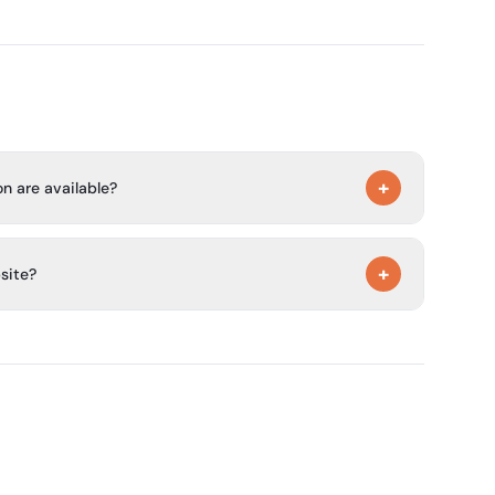
+
 are available?
an, motorhome or tent, or choose a primitive shelter, a
+
site?
st be kept under full control, and there is also a
un around.