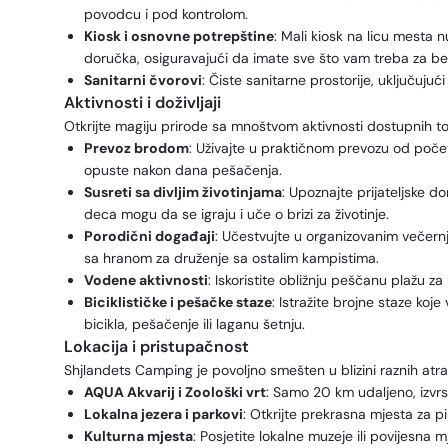
povodcu i pod kontrolom.
Kiosk i osnovne potrepštine
: Mali kiosk na licu mesta 
doručka, osiguravajući da imate sve što vam treba za be
Sanitarni čvorovi
: Čiste sanitarne prostorije, uključuj
Aktivnosti i doživljaji
Otkrijte magiju prirode sa mnoštvom aktivnosti dostupnih 
Prevoz brodom
: Uživajte u praktičnom prevozu od po
opuste nakon dana pešačenja.
Susreti sa divljim životinjama
: Upoznajte prijateljske d
deca mogu da se igraju i uče o brizi za životinje.
Porodični događaji
: Učestvujte u organizovanim večernj
sa hranom za druženje sa ostalim kampistima.
Vodene aktivnosti
: Iskoristite obližnju peščanu plažu 
Biciklističke i pešačke staze
: Istražite brojne staze koj
bicikla, pešačenje ili laganu šetnju.
Lokacija i pristupačnost
Shjlandets Camping je povoljno smešten u blizini raznih atrak
AQUA Akvarij i Zoološki vrt
: Samo 20 km udaljeno, izvrsn
Lokalna jezera i parkovi
: Otkrijte prekrasna mjesta za pi
Kulturna mjesta
: Posjetite lokalne muzeje ili povijesna 