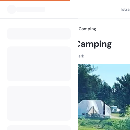
Istr
Svi kampovi
Søhøjlandets Camping
Home
Søhøjlandets Camping
Srkelvej , 8882 Frvang , Denmark