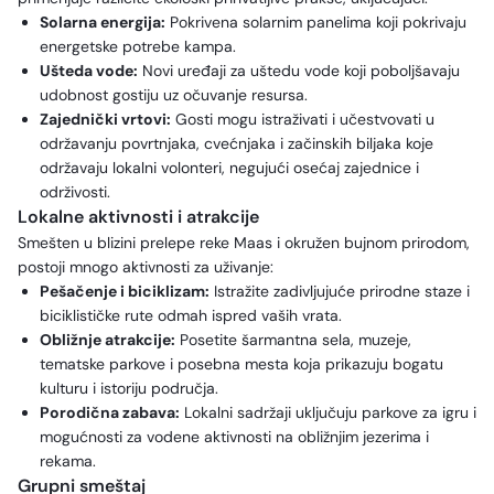
Solarna energija:
Pokrivena solarnim panelima koji pokrivaju
energetske potrebe kampa.
Ušteda vode:
Novi uređaji za uštedu vode koji poboljšavaju
udobnost gostiju uz očuvanje resursa.
Zajednički vrtovi:
Gosti mogu istraživati i učestvovati u
održavanju povrtnjaka, cvećnjaka i začinskih biljaka koje
održavaju lokalni volonteri, negujući osećaj zajednice i
održivosti.
Lokalne aktivnosti i atrakcije
Smešten u blizini prelepe reke Maas i okružen bujnom prirodom,
postoji mnogo aktivnosti za uživanje:
Pešačenje i biciklizam:
Istražite zadivljujuće prirodne staze i
biciklističke rute odmah ispred vaših vrata.
Obližnje atrakcije:
Posetite šarmantna sela, muzeje,
tematske parkove i posebna mesta koja prikazuju bogatu
kulturu i istoriju područja.
Porodična zabava:
Lokalni sadržaji uključuju parkove za igru i
mogućnosti za vodene aktivnosti na obližnjim jezerima i
rekama.
Grupni smeštaj