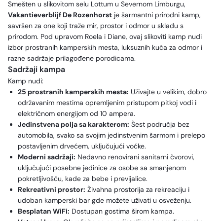
Smešten u slikovitom selu Lottum u Severnom Limburgu,
Vakantieverblijf De Rozenhorst
je šarmantni prirodni kamp,
savršen za one koji traže mir, prostor i odmor u skladu s
prirodom. Pod upravom Roela i Diane, ovaj slikoviti kamp nudi
izbor prostranih kamperskih mesta, luksuznih kuća za odmor i
razne sadržaje prilagođene porodicama.
Sadržaji kampa
Kamp nudi:
25 prostranih kamperskih mesta:
Uživajte u velikim, dobro
održavanim mestima opremljenim pristupom pitkoj vodi i
električnom energijom od 10 ampera.
Jedinstvena polja sa karakterom:
Šest područja bez
automobila, svako sa svojim jedinstvenim šarmom i prelepo
postavljenim drvećem, uključujući voćke.
Moderni sadržaji:
Nedavno renovirani sanitarni čvorovi,
uključujući posebne jedinice za osobe sa smanjenom
pokretljivošću, kade za bebe i previjalice.
Rekreativni prostor:
Živahna prostorija za rekreaciju i
udoban kamperski bar gde možete uživati u osveženju.
Besplatan WiFi:
Dostupan gostima širom kampa.