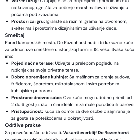
Vatreni krug:
Okupljajte se sa prijateljima i porodicom oko
natkrivenog ognjišta za pečenje marshmallowa i uživanje u
pričama pod zvezdama.
Prostori za igru:
Igralište sa raznim igrama na otvorenom,
skelterima i prostorima dizajniranim za uživanje dece.
Smeštaj
Pored kamperskih mesta, De Rozenhorst nudi i tri luksuzne kuće
za odmor, sve smeštene u istorijskoj farmi iz 18. veka. Svaka kuća
ima:
Pojedinačne terase:
Uživajte u prelepom pogledu na
ružičnjak sa svoje privatne terase.
Dobro opremljene kuhinje:
Sa mašinom za pranje sudova,
frižiderom, šporetom, mikrotalasnom i svim potrebnim
kuhinjskim priborom.
Prostrane dnevne sobe:
Ove kuće mogu udobno primiti od
2 do 6 gostiju, što ih čini idealnim za male porodice ili parove.
Pristupačnost:
Kuća za odmor za dve osobe dizajnirana je
za goste sa poteškoćama u pokretljivosti.
Održive prakse
Sa posvećenošću održivosti,
Vakantieverblijf De Rozenhorst
primenjuje različite ekološki prihvatljive prakse, uključujući: