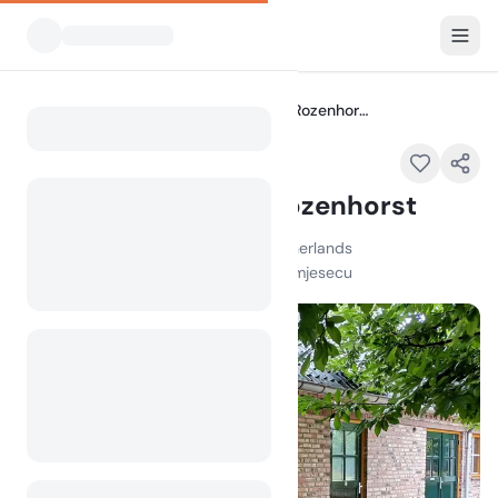
Svi kampovi
Vakantieverblijf de Rozenhorst
Home
Vakantieverblijf de Rozenhorst
Hoofdstraat , 5973 ND Lottum , Netherlands
100
+
pregleda u posljednjem mjesecu