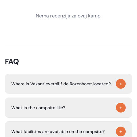
Nema recenzija za ovaj kamp.
FAQ
+
Where is Vakantieverblijf de Rozenhorst located?
The campsite is in Lottum, in Noord-Limburg, surrounded
+
by the Maas area and countryside.
What is the campsite like?
It is a spacious, peaceful nature campsite with 41 large
+
pitches spread over 6 fields, each with its own character
What facilities are available on the campsite?