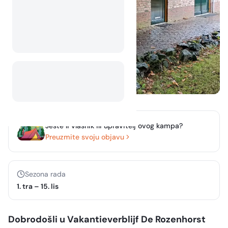
Jeste li vlasnik ili upravitelj ovog kampa?
Preuzmite svoju objavu
Sezona rada
1. tra
–
15. lis
Dobrodošli u Vakantieverblijf De Rozenhorst