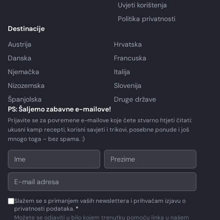
Uvjeti korištenja
Politika privatnosti
Destinacije
Austrija
Hrvatska
Danska
Francuska
Njemačka
Italija
Nizozemska
Slovenija
Španjolska
Druge države
PS: Šaljemo zabavne e-mailove!
Prijavite se za povremene e-mailove koje ćete stvarno htjeti čitati:
ukusni kamp recepti, korisni savjeti i trikovi, posebne ponude i još
mnogo toga – bez spama. :)
Slažem se s primanjem vaših newslettera i prihvaćam izjavu o
privatnosti podataka.
*
Možete se odjaviti u bilo kojem trenutku pomoću linka u našem