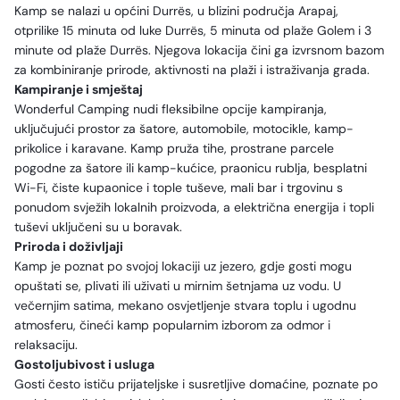
Kamp se nalazi u općini Durrës, u blizini područja Arapaj,
otprilike 15 minuta od luke Durrës, 5 minuta od plaže Golem i 3
minute od plaže Durrës. Njegova lokacija čini ga izvrsnom bazom
za kombiniranje prirode, aktivnosti na plaži i istraživanja grada.
Kampiranje i smještaj
Wonderful Camping nudi fleksibilne opcije kampiranja,
uključujući prostor za šatore, automobile, motocikle, kamp-
prikolice i karavane. Kamp pruža tihe, prostrane parcele
pogodne za šatore ili kamp-kućice, praonicu rublja, besplatni
Wi-Fi, čiste kupaonice i tople tuševe, mali bar i trgovinu s
ponudom svježih lokalnih proizvoda, a električna energija i topli
tuševi uključeni su u boravak.
Priroda i doživljaji
Kamp je poznat po svojoj lokaciji uz jezero, gdje gosti mogu
opuštati se, plivati ili uživati u mirnim šetnjama uz vodu. U
večernjim satima, mekano osvjetljenje stvara toplu i ugodnu
atmosferu, čineći kamp popularnim izborom za odmor i
relaksaciju.
Gostoljubivost i usluga
Gosti često ističu prijateljske i susretljive domaćine, poznate po