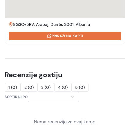
8G3C+5RV, Arapaj, Durrës 2001, Albania
PRIKAŽI NA KARTI
Recenzije gostiju
1
(
0
)
2
(
0
)
3
(
0
)
4
(
0
)
5
(
0
)
SORTIRAJ PO
Nema recenzija za ovaj kamp.