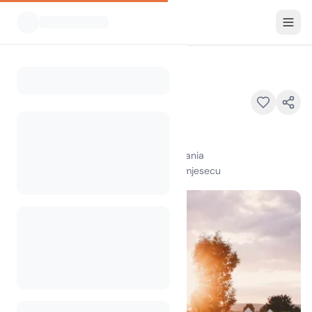
Svi kampovi
Wonderful Camping
Home
Wonderful Camping
8G3C+5RV, Arapaj, Durrës 2001, Albania
100
+
pregleda u posljednjem mjesecu