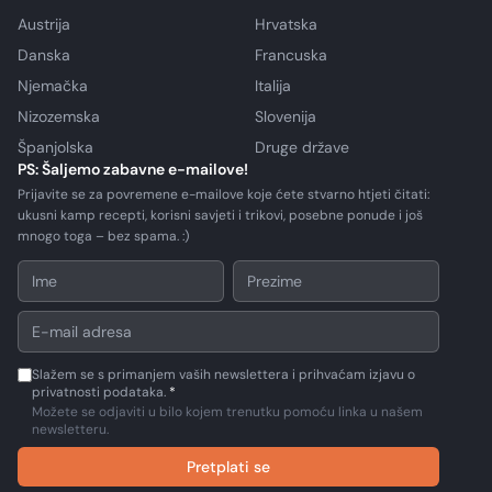
Austrija
Hrvatska
Danska
Francuska
Njemačka
Italija
Nizozemska
Slovenija
Španjolska
Druge države
PS: Šaljemo zabavne e-mailove!
Prijavite se za povremene e-mailove koje ćete stvarno htjeti čitati:
ukusni kamp recepti, korisni savjeti i trikovi, posebne ponude i još
mnogo toga – bez spama. :)
Slažem se s primanjem vaših newslettera i prihvaćam izjavu o
privatnosti podataka.
*
Možete se odjaviti u bilo kojem trenutku pomoću linka u našem
newsletteru.
Pretplati se