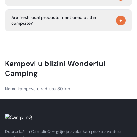
families.
Guests can relax by the lake, enjoy the natural
Are fresh local products mentioned at the
surroundings, and experience a peaceful stay away from
+
campsite?
the city.
Yes. The website highlights farm fresh goods and a farm
camping setting.
Kampovi u blizini
Wonderful
Camping
Nema kampova u radijusu 30 km.
Dobrodošli u CamplinQ – gdje je svaka kampirska avantura