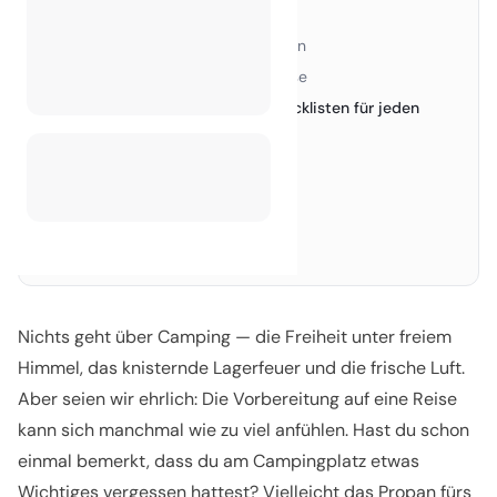
2. Spart Zeit & Ärger
›
3. Hilft dir beim cleveren Packen
›
4. Stressfreier Aufbau & Abreise
›
4 unverzichtbare Camping-Checklisten für jeden
2.
Campertyp
Checkliste fürs Wohnmobil
›
Reiseanhänger-Checkliste
›
Anhängerzelt-Checkliste
›
Zelt-Camping-Checkliste
›
Nichts geht über Camping — die Freiheit unter freiem
Himmel, das knisternde Lagerfeuer und die frische Luft.
Aber seien wir ehrlich: Die Vorbereitung auf eine Reise
kann sich manchmal wie zu viel anfühlen. Hast du schon
einmal bemerkt, dass du am Campingplatz etwas
Wichtiges vergessen hattest? Vielleicht das Propan fürs