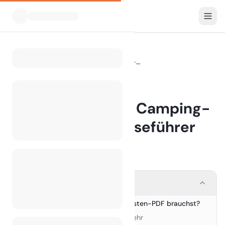
Blog
Die Vorteile einer Camping-Checkliste als Reiseführer
Home
BLOG
Die Vorteile einer Camping-
Checkliste als Reiseführer
14 March 2025
Contents
Warum du ein Camping-Checklisten-PDF brauchst?
1.
1. Keine „Oh nein“-Momente mehr
›