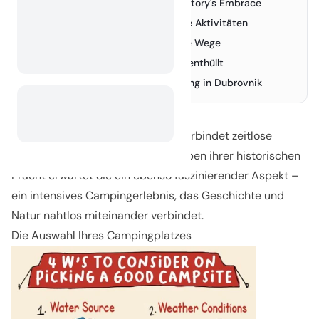
Creating a Campsite Amidst History's Embrace
4.
Abendzauber und unterhaltsame Aktivitäten
5.
Lokale Schätze und unentdeckte Wege
6.
Dubrovniks einzigartige Vielfalt enthüllt
7.
Häufig gestellte Fragen - Camping in Dubrovnik
8.
Dubrovnik, die "Perle der Adria", verbindet zeitlose
Geschichte und Küstenzauber. Neben ihrer historischen
Pracht erwartet Sie ein ebenso faszinierender Aspekt –
ein intensives Campingerlebnis, das Geschichte und
Natur nahtlos miteinander verbindet.
Die Auswahl Ihres Campingplatzes