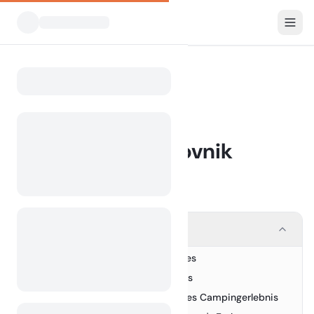
Blog
Camping in Dubrovnik
Home
BLOG
Camping in Dubrovnik
5 March 2024
Contents
Die Auswahl Ihres Campingplatzes
1.
Campsite Comforts and Features
2.
Wesentliches für ein reibungsloses Campingerlebnis
3.