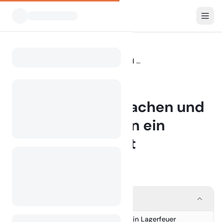
Blog
Wie man in 5 einfachen und sicheren Schritten ein Lagerfeuer macht
Home
BLOG
Wie man in 5 einfachen und
sicheren Schritten ein
Lagerfeuer macht
22 January 2025
Contents
Campfire and Safety: Wie man ein Lagerfeuer
1.