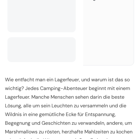
entfacht
Finde einen sicheren Ort
2.
Bereiten Sie Ihre Materialien vor
3.
Bauen Sie die Feuerstruktur
4.
Zünden Sie das Feuer sicher an
5.
Feuer vollständig löschen
6.
Fazit
›
Wie entfacht man ein Lagerfeuer, und warum ist das so
wichtig? Jedes Camping-Abenteuer beginnt mit einem
Lagerfeuer. Manche Menschen sehen darin die beste
Lösung, alle um sein Leuchten zu versammeln und die
Wildnis in eine gemütliche Ecke für Entspannung,
Begegnung und Geschichten zu verwandeln, andere, um
Marshmallows zu rösten, herzhafte Mahlzeiten zu kochen