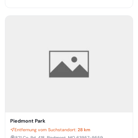
Piedmont Park
Entfernung vom Suchstandort:
28 km
821 Co. Rd. 418, Piedmont, MO 63957-9559,