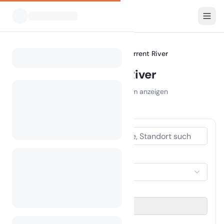
Alle Campingplätze
Missouri
Current River
Home
Camping Current River
Campingplätze im Umkreis von 30 km anzeigen
9 Campingplätze gefunden
UNTERKUNFTSTYP
Unterkunft auswählen
REISEZEITRAUM
Datum auswählen