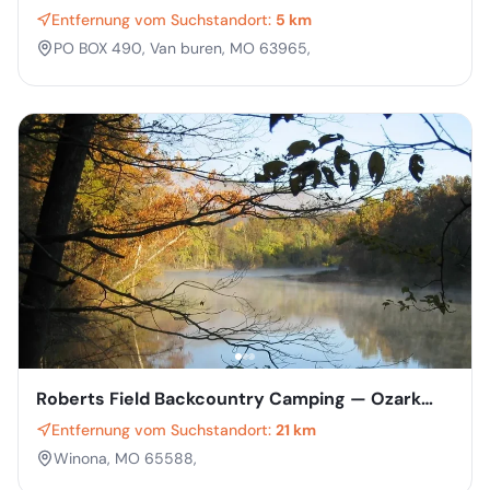
Riverway
Entfernung vom Suchstandort:
5 km
PO BOX 490, Van buren, MO 63965,
Roberts Field Backcountry Camping — Ozark
National Scenic Riverway
Entfernung vom Suchstandort:
21 km
Winona, MO 65588,