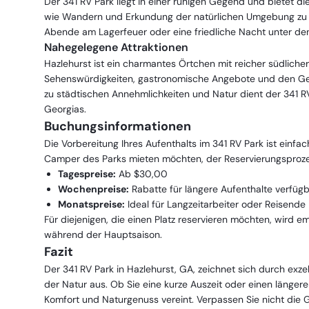
Der 341 RV Park liegt in einer ruhigen Gegend und bietet di
wie Wandern und Erkundung der natürlichen Umgebung zu ge
Abende am Lagerfeuer oder eine friedliche Nacht unter de
Nahegelegene Attraktionen
Hazlehurst ist ein charmantes Örtchen mit reicher südliche
Sehenswürdigkeiten, gastronomische Angebote und den Ge
zu städtischen Annehmlichkeiten und Natur dient der 341 R
Georgias.
Buchungsinformationen
Die Vorbereitung Ihres Aufenthalts im 341 RV Park ist einfa
Camper des Parks mieten möchten, der Reservierungsprozess
Tagespreise:
Ab $30,00
Wochenpreise:
Rabatte für längere Aufenthalte verfüg
Monatspreise:
Ideal für Langzeitarbeiter oder Reisende
Für diejenigen, die einen Platz reservieren möchten, wird e
während der Hauptsaison.
Fazit
Der 341 RV Park in Hazlehurst, GA, zeichnet sich durch ex
der Natur aus. Ob Sie eine kurze Auszeit oder einen längere
Komfort und Naturgenuss vereint. Verpassen Sie nicht die G