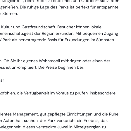
e Möglichkeit, dem Trubel zu entfliehen und Outdoor-Aktivitäten
nießen. Die ruhige Lage des Parks ist perfekt für entspannte
n Sternen.
r Kultur und Gastfreundschaft. Besucher können lokale
meinschaftsgeist der Region erkunden. Mit bequemen Zugang
V Park als hervorragende Basis für Erkundungen im Südosten
ch. Ob Sie Ihr eigenes Wohnmobil mitbringen oder einen der
 ist unkompliziert. Die Preise beginnen bei:
bar
mpfohlen, die Verfügbarkeit im Voraus zu prüfen, insbesondere
zellentes Management, gut gepflegte Einrichtungen und die Ruhe
n Aufenthalt suchen, der Park verspricht ein Erlebnis, das
elegenheit, dieses versteckte Juwel in Mittelgeorgien zu