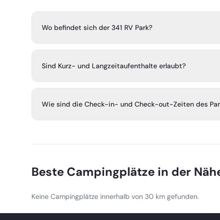
Wo befindet sich der 341 RV Park?
Der 341 RV Park befindet sich in Hazlehurst, Georgia, di
Sind Kurz- und Langzeitaufenthalte erlaubt?
Ja. Der Park erlaubt sowohl Kurz- als auch Langzeitaufen
Wie sind die Check-in- und Check-out-Zeiten des Par
Check-in ist um 13:00 Uhr und Check-out ist um 11:00 U
Beste Campingplätze in der Näh
Keine Campingplätze innerhalb von 30 km gefunden.