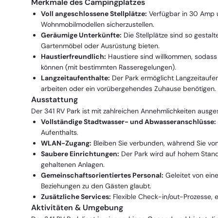
Merkmale des Campingplatzes
Voll angeschlossene Stellplätze:
Verfügbar in 30 Amp u
Wohnmobilmodellen sicherzustellen.
Geräumige Unterkünfte:
Die Stellplätze sind so gestalt
Gartenmöbel oder Ausrüstung bieten.
Haustierfreundlich:
Haustiere sind willkommen, sodass
können (mit bestimmten Rasseregelungen).
Langzeitaufenthalte:
Der Park ermöglicht Langzeitaufent
arbeiten oder ein vorübergehendes Zuhause benötigen.
Ausstattung
Der 341 RV Park ist mit zahlreichen Annehmlichkeiten ausge
Vollständige Stadtwasser- und Abwasseranschlüsse:
Aufenthalts.
WLAN-Zugang:
Bleiben Sie verbunden, während Sie vo
Saubere Einrichtungen:
Der Park wird auf hohem Standa
gehaltenen Anlagen.
Gemeinschaftsorientiertes Personal:
Geleitet von ei
Beziehungen zu den Gästen glaubt.
Zusätzliche Services:
Flexible Check-in/out-Prozesse, 
Aktivitäten & Umgebung