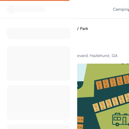
Camping
Alle Campingplätze
341 RV Park
Home
341 RV Park
147 Martin Luther King Jr Boulevard, Hazlehurst, GA