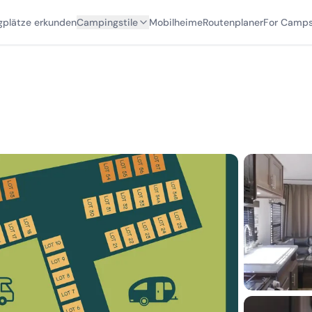
plätze erkunden
Campingstile
Mobilheime
Routenplaner
For Camps