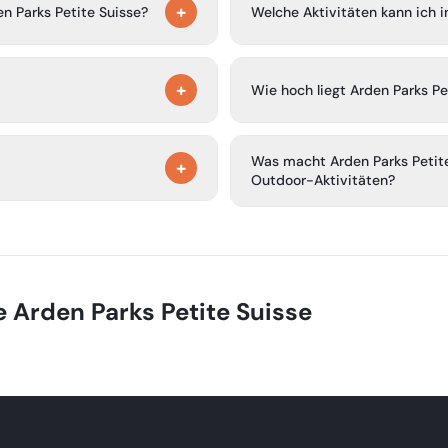
+
tattete Mobilheime, Chalets,
n Parks Petite Suisse?
Welche Aktivitäten kann ich
, ein Restaurant und eine Bar
Die Ardennen bieten umfangr
+
Laden und Spielplätze.
Rafting, Klettern, Abenteuersp
Wie hoch liegt Arden Parks Pe
Märkte, Burgen und Museen zu
 Unterhaltungsprogramme sowie
Der Campingplatz befindet si
Was macht Arden Parks Petit
+
Outdoor-Aktivitäten?
äste.
Die zentrale Lage in den Arde
verschiedenen Wanderwegen u
Standort für Outdoor-Enthusia
e
Arden Parks Petite Suisse