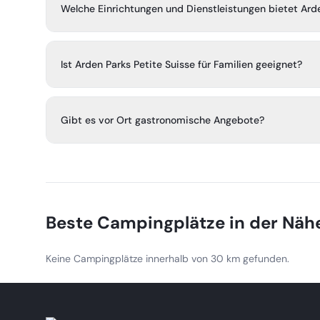
Wohnmobile sowie Mietunterkünfte, darunter voll ausges
Welche Einrichtungen und Dienstleistungen bietet Arde
Ferienhäuser und Glamping-Zelte.
Der Campingplatz verfügt über ein Freibad, Sportanlagen
vor Ort, Animationsprogramme für Kinder, einen kleinen 
Ist Arden Parks Petite Suisse für Familien geeignet?
Ja, der Campingplatz ist familienfreundlich und bietet
Einrichtungen für Kinder.
Gibt es vor Ort gastronomische Angebote?
Ja, es gibt ein Restaurant und eine Bar vor Ort für die G
Beste Campingplätze in der Näh
Keine Campingplätze innerhalb von 30 km gefunden.