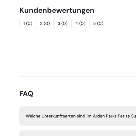
Kundenbewertungen
1
(
0
)
2
(
0
)
3
(
0
)
4
(
0
)
5
(
0
)
FAQ
Welche Unterkunftsarten sind im Arden Parks Petite Su
Der Campingplatz bietet großzügige Stellplätze für Zel