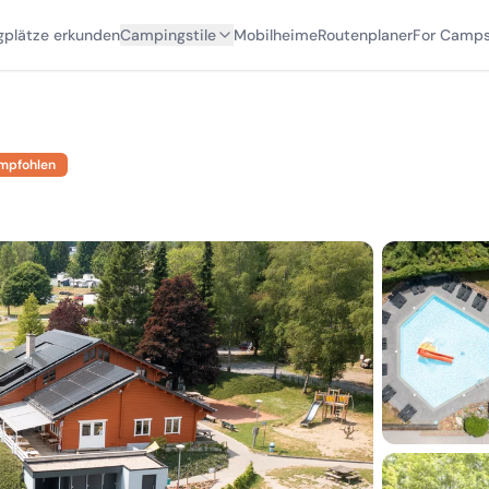
plätze erkunden
Campingstile
Mobilheime
Routenplaner
For Camps
mpfohlen