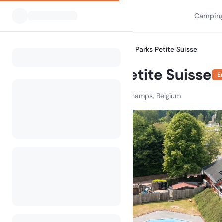
Camping
Alle Campingplätze
Arden Parks Petite Suisse
Home
Arden Parks Petite Suisse
E
Rue Al Bounire 27, 6960 Dochamps, Belgium