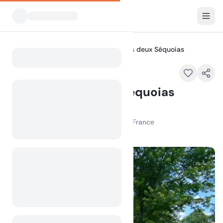
Alle Campingplätze
Camping des deux Séquoias
Home
Camping des deux Séquoias
Empfohlen
Les Maillacs Bas, D999 12230 Nant, France
100
+
Aufrufe im letzten Monat