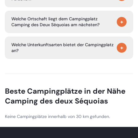
Besichtigung von Kunstgalerien und Teilnahme an
Sommerkonzerten und Veranstaltungen.
Ja, der Campingplatz Camping des Deux Séquoias ist für
Welche Ortschaft liegt dem Campingplatz
mobilitätseingeschränkte Personen zugänglich, und es
+
Camping des Deux Séquoias am nächsten?
stehen spezielle Sanitäranlagen zur Verfügung.
Die nächstgelegene Ortschaft ist Nant, ein charmantes
Welche Unterkunftsarten bietet der Campingplatz
mittelalterliches Dorf, das nur etwa 10 Gehminuten vom
+
an?
Campingplatz entfernt liegt.
Der Campingplatz Camping des Deux Séquoias bietet
Zeltplätze, die Vermietung von Mobilheimen und Pod-
Unterkünfte (Pods).
Beste Campingplätze in der Nähe
Camping des deux Séquoias
Keine Campingplätze innerhalb von 30 km gefunden.