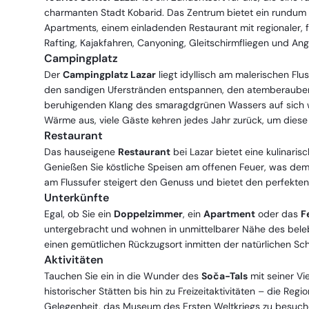
charmanten Stadt Kobarid. Das Zentrum bietet ein rundum
Apartments, einem einladenden Restaurant mit regionaler, fr
Rafting, Kajakfahren, Canyoning, Gleitschirmfliegen und Ang
Campingplatz
Der
Campingplatz Lazar
liegt idyllisch am malerischen Fl
den sandigen Uferstränden entspannen, den atemberauben
beruhigenden Klang des smaragdgrünen Wassers auf sich w
Wärme aus, viele Gäste kehren jedes Jahr zurück, um diese 
Restaurant
Das hauseigene
Restaurant
bei Lazar bietet eine kulinari
Genießen Sie köstliche Speisen am offenen Feuer, was dem 
am Flussufer steigert den Genuss und bietet den perfekten
Unterkünfte
Egal, ob Sie ein
Doppelzimmer
, ein
Apartment
oder das
F
untergebracht und wohnen in unmittelbarer Nähe des beleb
einen gemütlichen Rückzugsort inmitten der natürlichen Sch
Aktivitäten
Tauchen Sie ein in die Wunder des
Soča-Tals
mit seiner Vi
historischer Stätten bis hin zu Freizeitaktivitäten – die Re
Gelegenheit, das Museum des Ersten Weltkriegs zu besuchen