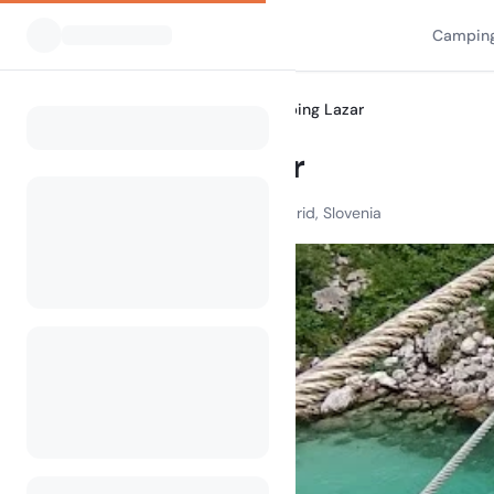
Camping
Alle Campingplätze
Camping Lazar
Home
Camping Lazar
Trnovo ob Soči 1b, 5222 Kobarid, Slovenia