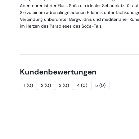
Abenteurer ist der Fluss Soča ein idealer Schauplatz für a
Sie zu einem adrenalingeladenen Erlebnis unter fachkundige
Verbindung unberührter Bergwildnis und mediterraner Ruhe
im Herzen des Paradieses des Soča-Tals.
Kundenbewertungen
1
(
0
)
2
(
0
)
3
(
0
)
4
(
0
)
5
(
0
)