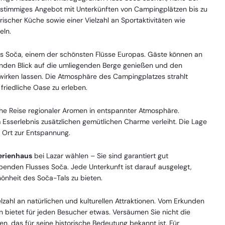
 stimmiges Angebot mit Unterkünften von Campingplätzen bis zu
ischer Küche sowie einer Vielzahl an Sportaktivitäten wie
eln.
uss Soča, einem der schönsten Flüsse Europas. Gäste können an
den Blick auf die umliegenden Berge genießen und den
irken lassen. Die Atmosphäre des Campingplatzes strahlt
friedliche Oase zu erleben.
sche Reise regionaler Aromen in entspannter Atmosphäre.
Esserlebnis zusätzlichen gemütlichen Charme verleiht. Die Lage
 Ort zur Entspannung.
erienhaus
bei Lazar wählen – Sie sind garantiert gut
enden Flusses Soča. Jede Unterkunft ist darauf ausgelegt,
önheit des Soča-Tals zu bieten.
elzahl an natürlichen und kulturellen Attraktionen. Vom Erkunden
gion bietet für jeden Besucher etwas. Versäumen Sie nicht die
, das für seine historische Bedeutung bekannt ist. Für