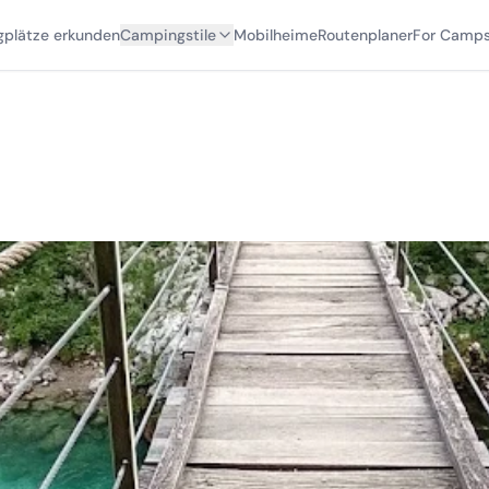
plätze erkunden
Campingstile
Mobilheime
Routenplaner
For Camps