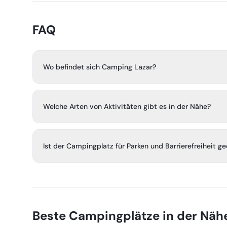
FAQ
Wo befindet sich Camping Lazar?
Camping Lazar liegt direkt am smaragdgrünen Fluss Soča
historischen Stadt Kobarid im Soča-Tal entfernt.
Welche Arten von Aktivitäten gibt es in der Nähe?
Die Gegend bietet viele Outdoor-Aktivitäten, darunter R
andere Wassersportarten, Paragliding, Angeln, Wander
Ist der Campingplatz für Parken und Barrierefreiheit g
Soča-Tal.
Der Campingplatz verfügt über 200 Stellplätze und 50 
mit Behinderung angepasst sind.
Beste Campingplätze in der Näh