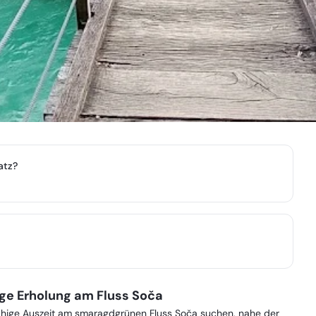
atz?
ige Erholung am Fluss Soča
ne ruhige Auszeit am smaragdgrünen Fluss Soča suchen, nahe der