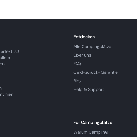
Entdecken
Alle Campingplätze
rfekt ist!
Über uns
lle mit
ren
FAQ
Geld-zurück-Garantie
Blog
n
Help & Support
nt hier
Für Campingplätze
Warum CamplinQ?