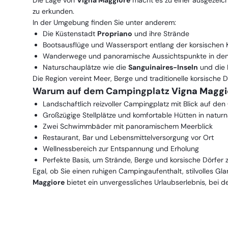
Die Lage von
Vigna Maggiore
macht es zu einer ausgezeichn
zu erkunden.
In der Umgebung finden Sie unter anderem:
Die Küstenstadt
Propriano
und ihre Strände
Bootsausflüge und Wassersport entlang der korsischen 
Wanderwege und panoramische Aussichtspunkte in den
Naturschauplätze wie die
Sanguinaires-Inseln
und die 
Die Region vereint Meer, Berge und traditionelle korsische
Warum auf dem Campingplatz
Vigna Maggi
Landschaftlich reizvoller Campingplatz mit Blick auf den
Großzügige Stellplätze und komfortable Hütten in natu
Zwei Schwimmbäder mit panoramischem Meerblick
Restaurant, Bar und Lebensmittelversorgung vor Ort
Wellnessbereich zur Entspannung und Erholung
Perfekte Basis, um Strände, Berge und korsische Dörfer
Egal, ob Sie einen ruhigen Campingaufenthalt, stilvolles G
Maggiore
bietet ein unvergessliches Urlaubserlebnis, bei d