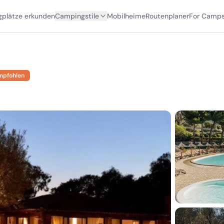
plätze erkunden
Campingstile
Mobilheime
Routenplaner
For Camps
mpfohlen