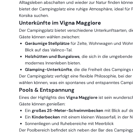
Alltagsleben abschalten und wieder zur Natur finden könn
bietet der Campingplatz eine ruhige Atmosphäre, ideal für P
Korsika suchen.
Unterkünfte im
Vigna Maggiore
Der Campingplatz bietet verschiedene Unterkunftsarten, d
Gäste können wählen zwischen:
Geräumige Stellplätze
für Zelte, Wohnwagen und Wohnm
Blick auf das Valinco-Tal.
Holzhütten und Bungalows
, die sich in die umgebende
modernes Innenleben bieten.
Glamping-Unterkünfte
, die die Freiheit des Campings
Der Campingplatz verfolgt eine flexible Philosophie, bei de
wählen können, was ein spontanes und entspanntes Campin
Pools & Entspannung
Eines der Highlights des
Vigna Maggiore
ist sein wundersc
Gäste können genießen:
Ein
großes 25-Meter-Schwimmbecken
mit Blick auf d
Ein
Kinderbecken
mit einem kleinen Wasserfall, in der 
Sonnenliegen und Ruhebereiche mit Meerblick
Der Poolbereich befindet sich neben der Bar des Camping