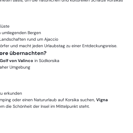
eten Basis, um die natürlichen und kulturellen Schätze Korsikas
Küste
 umliegenden Bergen
Landschaften rund um Ajaccio
 Dörfer und macht jeden Urlaubstag zu einer Entdeckungsreise.
ore
übernachten?
Golf von Valinco
in Südkorsika
rnaher Umgebung
 zu erkunden
lamping oder einen Natururlaub auf Korsika suchen,
Vigna
em die Schönheit der Insel im Mittelpunkt steht.