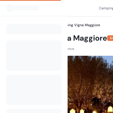
Camping
Alle Campingplätze
Camping Vigna Maggiore
Home
Camping Vigna Maggiore
E
T40 - D157, 20113 Olmeto, France