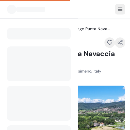
Alle Campingplätze
Camping Village Punta Navaccia
Home
Camping Village Punta Navaccia
Empfohlen
Via Navaccia 4, 06069 Tuoro sul Trasimeno, Italy
100
+
Aufrufe im letzten Monat