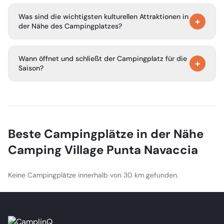
Gäste können Radfahren, Wandern und Reiten auf
Was sind die wichtigsten kulturellen Attraktionen in
verschiedenen Routen genießen sowie an Food- und
+
der Nähe des Campingplatzes?
Weintouren mit lokalen Verkostungen teilnehmen.
Der Campingplatz liegt günstig in der Nähe berühmter
Wann öffnet und schließt der Campingplatz für die
italienischer Städte wie Assisi, Perugia, Siena, Florenz und
+
Saison?
Rom, was die Erkundung der lokalen Kultur erleichtert.
Das Punta Navaccia Holiday Village ist vom 14. März bis
zum 3. November 2026 geöffnet.
Beste Campingplätze in der Nähe
Camping Village Punta Navaccia
Keine Campingplätze innerhalb von 30 km gefunden.