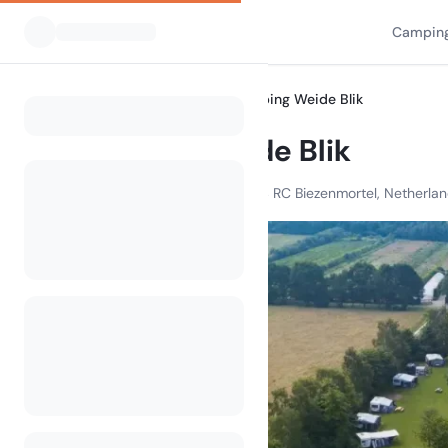
Camping
Alle Campingplätze
Camping Weide Blik
Home
Camping Weide Blik
Oude Bosschebaan 35, 5074 RC Biezenmortel, Netherla