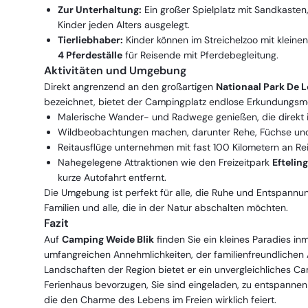
Zur Unterhaltung:
Ein großer Spielplatz mit Sandkasten, 
Kinder jeden Alters ausgelegt.
Tierliebhaber:
Kinder können im Streichelzoo mit kleine
4 Pferdeställe
für Reisende mit Pferdebegleitung.
Aktivitäten und Umgebung
Direkt angrenzend an den großartigen
Nationaal Park De 
bezeichnet, bietet der Campingplatz endlose Erkundungsmö
Malerische Wander- und Radwege genießen, die direkt i
Wildbeobachtungen machen, darunter Rehe, Füchse und
Reitausflüge unternehmen mit fast 100 Kilometern an Re
Nahegelegene Attraktionen wie den Freizeitpark
Efteling
kurze Autofahrt entfernt.
Die Umgebung ist perfekt für alle, die Ruhe und Entspannun
Familien und alle, die in der Natur abschalten möchten.
Fazit
Auf
Camping Weide Blik
finden Sie ein kleines Paradies in
umfangreichen Annehmlichkeiten, der familienfreundliche
Landschaften der Region bietet er ein unvergleichliches Ca
Ferienhaus bevorzugen, Sie sind eingeladen, zu entspanne
die den Charme des Lebens im Freien wirklich feiert.