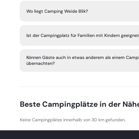
Wo liegt Camping Weide Blik?
Der Campingplatz liegt in Biezenmortel in Brabant, etw
Loonse und Drunense Duinen entfernt.
Ist der Campingplatz für Familien mit Kindern geeigne
Ja. Er wird als kinderfreundlich beschrieben und ist für 
Können Gäste auch in etwas anderem als einem Campin
von 0 bis 12 Jahren geeignet, mit sicherem Spielen auf 
übernachten?
Spielgeräten in der Nähe.
Ja. Die Anlage bietet außerdem drei freistehende Ferie
Ruhe, die das ganze Jahr über verfügbar sind.
Beste Campingplätze in der Näh
Keine Campingplätze innerhalb von 30 km gefunden.