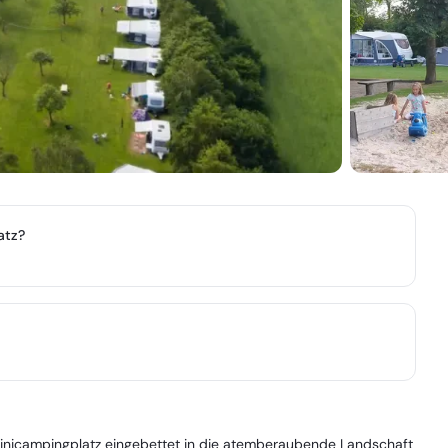
atz?
inicampingplatz eingebettet in die atemberaubende Landschaft