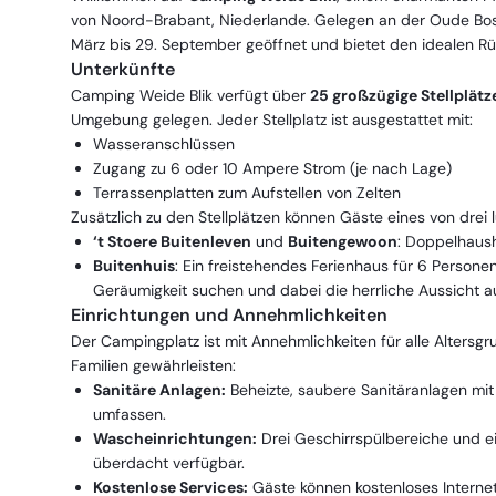
von Noord-Brabant, Niederlande. Gelegen an der Oude Boss
März bis 29. September geöffnet und bietet den idealen Rüc
Unterkünfte
Camping Weide Blik verfügt über
25 großzügige Stellplätz
Umgebung gelegen. Jeder Stellplatz ist ausgestattet mit:
Wasseranschlüssen
Zugang zu 6 oder 10 Ampere Strom (je nach Lage)
Terrassenplatten zum Aufstellen von Zelten
Zusätzlich zu den Stellplätzen können Gäste eines von drei 
‘t Stoere Buitenleven
und
Buitengewoon
: Doppelhaush
Buitenhuis
: Ein freistehendes Ferienhaus für 6 Personen
Geräumigkeit suchen und dabei die herrliche Aussicht 
Einrichtungen und Annehmlichkeiten
Der Campingplatz ist mit Annehmlichkeiten für alle Altersg
Familien gewährleisten:
Sanitäre Anlagen:
Beheizte, saubere Sanitäranlagen mi
umfassen.
Wascheinrichtungen:
Drei Geschirrspülbereiche und e
überdacht verfügbar.
Kostenlose Services:
Gäste können kostenloses Internet