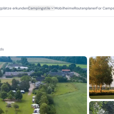
plätze erkunden
Campingstile
Mobilheime
Routenplaner
For Camps
nds