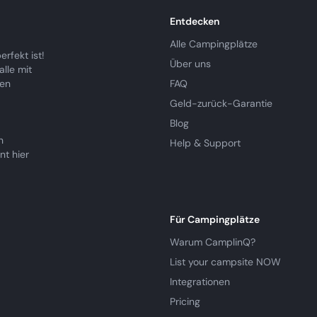
Entdecken
Alle Campingplätze
rfekt ist!
Über uns
lle mit
ren
FAQ
Geld-zurück-Garantie
Blog
n
Help & Support
nt hier
Für Campingplätze
Warum CamplinQ?
List your campsite NOW
Integrationen
Pricing