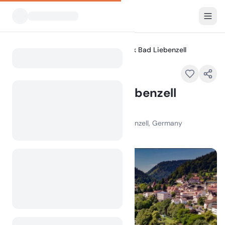
Alle Campingplätze
Campingpark Bad Liebenzell
Home
Campingpark Bad Liebenzell
Empfohlen
Pforzheimer Str. 34, 75378 Bad Liebenzell, Germany
100
+
Aufrufe im letzten Monat