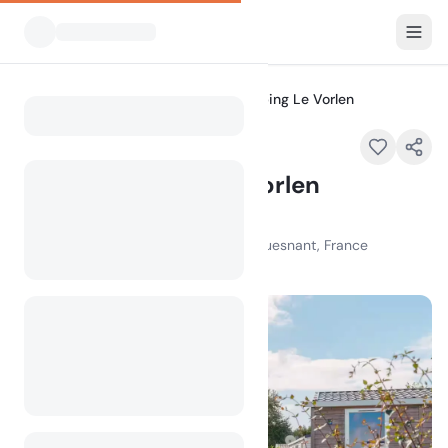
Alle Campingplätze
Flower Camping Le Vorlen
Home
Flower Camping Le Vorlen
Empfohlen
78 Chem. de Kerambigorn, 29170 Fouesnant, France
100
+
Aufrufe im letzten Monat