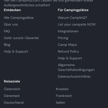
hier bei CamplinQ.com. Lassen Sie uns gemeinsam etwas
Außergewöhnliches schaffen!
Entdecken
Für Campingplätze
Alle Campingplätze
Warum CamplinQ?
Über uns
List your campsite NOW
FAQ
Integrationen
Geld-zurück-Garantie
Pricing
Blog
Camp Maps
Help & Support
Refund Policy
Help & Support
Allgemeine
Geschäftsbedingungen
Datenschutzrichtlinie
Reiseziele
Österreich
Kroatien
Dänemark
Frankreich
Deutschland
Italien