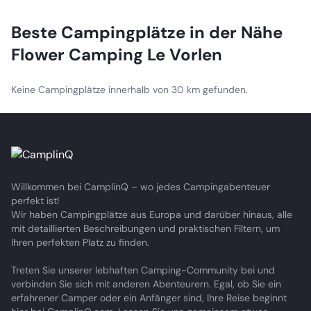
drinking water connection and 16-amp الكهرباء
connection.
Beste Campingplätze in der Nähe
Flower Camping Le Vorlen
Keine Campingplätze innerhalb von 30 km gefunden.
Willkommen bei CamplinQ – wo jedes Campingabenteuer
perfekt ist!
Wir haben Campingplätze aus Europa und darüber hinaus, alle
mit detaillierten Beschreibungen und praktischen Filtern, um
Ihren perfekten Platz zu finden.
Treten Sie unserer lebhaften Camping-Community bei und
verbinden Sie sich mit anderen Abenteurern. Egal, ob Sie ein
erfahrener Camper oder ein Anfänger sind, Ihre Reise beginnt