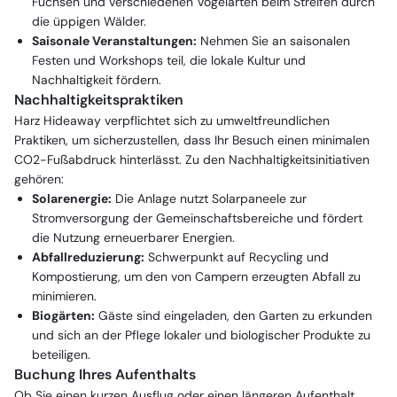
Füchsen und verschiedenen Vogelarten beim Streifen durch
die üppigen Wälder.
Saisonale Veranstaltungen:
Nehmen Sie an saisonalen
Festen und Workshops teil, die lokale Kultur und
Nachhaltigkeit fördern.
Nachhaltigkeitspraktiken
Harz Hideaway verpflichtet sich zu umweltfreundlichen
Praktiken, um sicherzustellen, dass Ihr Besuch einen minimalen
CO2-Fußabdruck hinterlässt. Zu den Nachhaltigkeitsinitiativen
gehören:
Solarenergie:
Die Anlage nutzt Solarpaneele zur
Stromversorgung der Gemeinschaftsbereiche und fördert
die Nutzung erneuerbarer Energien.
Abfallreduzierung:
Schwerpunkt auf Recycling und
Kompostierung, um den von Campern erzeugten Abfall zu
minimieren.
Biogärten:
Gäste sind eingeladen, den Garten zu erkunden
und sich an der Pflege lokaler und biologischer Produkte zu
beteiligen.
Buchung Ihres Aufenthalts
Ob Sie einen kurzen Ausflug oder einen längeren Aufenthalt