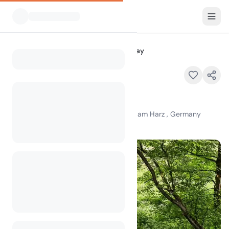
Alle Campingplätze
Harz Hideaway
Home
Harz Hideaway
An der Mühlwiese , 37520 Osterode am Harz , Germany
100
+
Aufrufe im letzten Monat