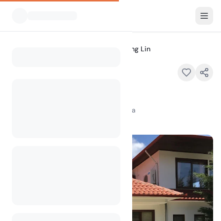
Alle Campingplätze
Hotel Camping Lin
Home
Hotel Camping Lin
Rruga SH3 E86 Lin, Pogradec, Albania
100
+
Aufrufe im letzten Monat