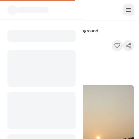
Alle Campingplätze
Jordan Campground
Home
Jordan Campground
Jordan, AR 72519,
100
+
Aufrufe im letzten Monat